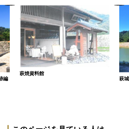
萩焼資料館
跡編
萩