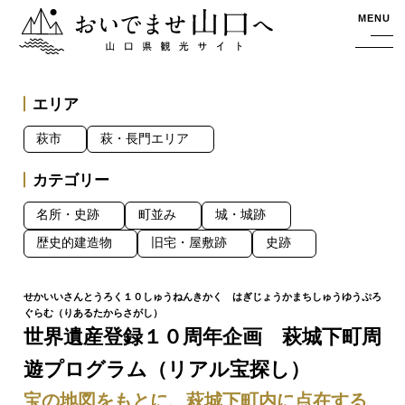
おいでませ山口へー山口県観光サイト
MENU
エリア
萩市
萩・長門エリア
カテゴリー
名所・史跡
町並み
城・城跡
歴史的建造物
旧宅・屋敷跡
史跡
世界遺産登録１０周年企画 萩城下町周
遊プログラム（リアル宝探し）
宝の地図をもとに、萩城下町内に点在する