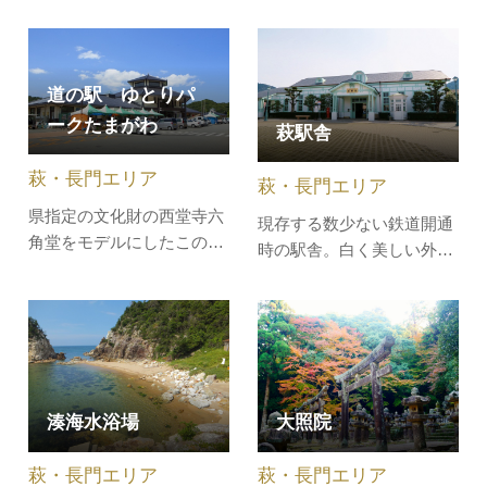
た。その神幸祭に山車「お
め、地酒、干物、蒲鉾とい
船」の上で謡われるように
った萩を代表する名産品が
なりましたが、藩政時代に
揃います。農産物直売所で
は一般人の「お船謡」の演
は、萩産の特産野菜や果物
道の駅 ゆとりパ
唱は禁じられ、演唱者も世
などを直売。地元の食材を
ークたまがわ
萩駅舎
襲的な藩の階級である「浜
使用した御食事処や、夏蜜
崎歌舸子（かこ）」の家柄
柑ソフトなどのテイクアウ
萩・長門エリア
萩・長門エリア
の者14人に限られていまし
トコーナ…
た。明治以降、…
県指定の文化財の西堂寺六
現存する数少ない鉄道開通
角堂をモデルにしたこの施
時の駅舎。白く美しい外観
設では、特産品の直売・朝
が目を引くレトロなJR萩駅
市・地元食材を生かしたレ
舎の中には展示室が整備さ
ストランや近隣市町村の各
れ、萩市出身で日本の「鉄
種情報を発信しています。
道の父」と称される井上勝
駐車場を囲むようにして、
に関する資料をはじめ、萩
ツツジが植栽されており、
の美しい自然や歴史を紹介
湊海水浴場
大照院
ゴールデンウィーク頃に見
しています。夜には駅舎が
ごろをむかえます。＼美味
ライトアップされます（日
萩・長門エリア
萩・長門エリア
しい道の…
没～22:0…