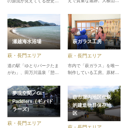
えで貴重な遺跡。大板山の
の源流が見えてくる歴史館
たたら場で作られた鉄は、
で、2023年11月1日(水)に
恵美須ヶ鼻造船所で建造さ
リニューアルオープンしま
れた長州藩最初の洋式軍艦
した。 資料や等身大のろう
「丙辰丸」の釘や碇などの
人形などを展示し、松陰先
部品にも使用されました 。
生の一生を分かりやすく紹
瀬越海水浴場
萩ガラス工房
主要施設（元小屋・高殿・
介しています。 2015年7月
砂鉄掛取場・鉄池・鍛冶屋
に登録された世界遺産（明
萩・長門エリア
萩・長門エリア
等）の遺構がよく保存され
治日本の産業革命遺産…
ており…
道の駅「ゆとりパークたま
市内で「萩ガラス」を唯一
がわ」、田万川温泉「憩い
制作している工房。原材料
の湯」、田万川キャンプ場
は笠山に産出する石英玄武
に近く、家族で来るにはも
岩(安山岩)を使用し、原石
夢現空間／GI
ってこいの海水浴場です。
から一貫生産しています。
萩市堀内地区伝統
広大な海原、きれいな砂
淡い緑色の「玄武岩ガラ
Paddlers（ギ パド
的建造物群保存地
浜、まばゆい太陽を満喫で
ス」、3層構造で内側にヒ
ラーズ）
区
きます。シャワー、トイレ
ビを封じ込めた「内ヒビ貫
が完備され、駐車場もあり
入ガラス」など、制作体験
萩・長門エリア
萩・長門エリア
ます。夏場以外でも釣り人
もできます。（体験は要予