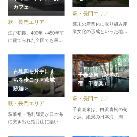
の噴火で流れ出た溶岩が冷
チの曲線のシルエットが力
カフェ
えて固まるときに規則正し
萩・長門エリア
強く美しいさまを見ること
く六角形となってできたも
ができます…
萩・長門エリア
幕末の産業化に取り組み産
のです。阿武…
業文化の形成といった地域
江戸初期、400年～450年前
社会においての人材育成の
に建てられた全国でも最古
施設として、松下村塾とと
に属する大型町屋のひとつ
もに世界遺産に登録されて
として、国指定重要文化財
いる「吉田松陰幽囚ノ旧
となっている「菊屋家住
宅」（杉家旧宅）。【
宅」。そんな貴重な文化財
古地図を片手にま
千春楽泉（萩焼の
2015年7月世界遺産登録
で、普段は入ることのでき
ちを歩こう＜萩城
『明治日本の産業革命遺
宿 千春楽）
ない「夜」の特別な体験を
跡編＞
産』 】松陰は、実家杉家の
提供。■菊屋ナイトミュー
４畳半の一室で前…
萩・長門エリア
ジアム菊屋家に代々伝わる
萩・長門エリア
家紋入りの…
千春楽泉は、白浜青松の菊
萩藩祖・毛利輝元が日本海
ヶ浜、絶景の日本海、周囲
に突き出た指月山に築いた
を美しい景観に囲まれた絶
萩城。藩の政庁が置かれ、
好のローケーションに位置
藩主の住まい「本丸」と12