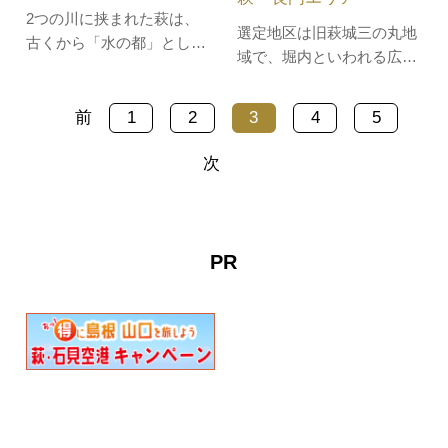
2つの川に挟まれた萩は、
が度々訪れ…
約）【宙吹…
選定地区は旧萩城三の丸地
古くから「水の都」として
域で、堀内といわれる広さ
発展してきました。そんな
東西9丁余（約990ｍ）、南
萩の水路や運河をシーカヤ
北6丁余（約660ｍ）の約
ックで散策するパドルウォ
前
1
2
3
4
5
77.4haです。藩政時代、藩
ーキングはいかがでしょ
の諸役所（御蔵元・御木
次
う？手軽に楽しみたいなら
屋・諸郡御用屋敷・御膳夫
午前・午後から選べる半日
所・御徒士所）や毛利一
コース、じっくり楽しみた
門、永代家老、寄組といっ
い方は1日コースがおすす
た重臣たちの邸宅が建ち並
め。お弁当を…
PR
んでいました。…