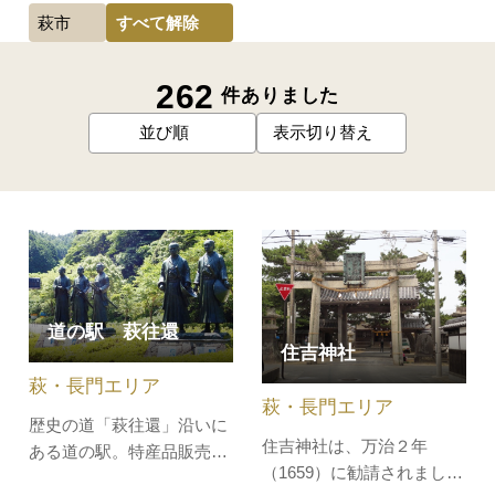
すべて解除
萩市
262
件ありました
並び順
表示切り替え
道の駅 萩往還
住吉神社
萩・長門エリア
萩・長門エリア
歴史の道「萩往還」沿いに
住吉神社は、万治２年
ある道の駅。特産品販売所
（1659）に勧請されまし
では、夏みかん菓子をはじ