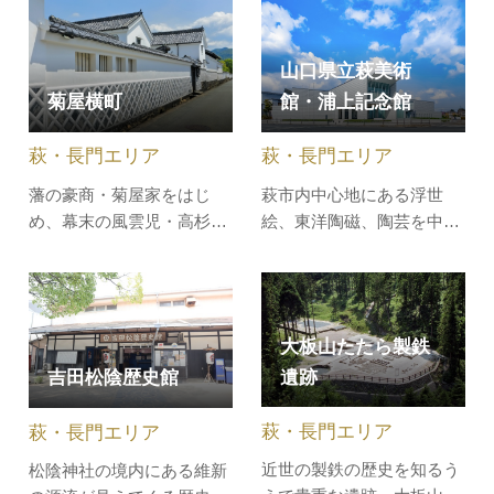
する温泉地。その昔、対岸
棟の矢倉と中堀をめぐらし
の玉江地区にあった造り酒
た「二の丸」跡をめぐり、
屋の御隠居様の夢枕にあら
山口県立萩美術
お城づくりやお城暮らしの
われた観音様のお告げによ
菊屋横町
館・浦上記念館
エピソードをご紹介。萩焼
って湧き出たといわれる温
小物のお土産つきです。
泉です。館内には、萩焼作
萩・長門エリア
萩・長門エリア
［集合場所］指月第一駐車
家・金子…
場（萩市堀…
藩の豪商・菊屋家をはじ
萩市内中心地にある浮世
め、幕末の風雲児・高杉晋
絵、東洋陶磁、陶芸を中心
作の誕生地、第26代総理大
とした美術館。観光地、観
臣・田中義一の誕生地があ
光施設を紹介する旅行ガイ
る横町。なまこ壁の美しい
ド「ミシュラン・グリーン
この横町は「日本の道百
ガイド・ジャポン」におい
大板山たたら製鉄
選」の一つに選ばれていま
て、二ツ星「寄り道する価
遺跡
吉田松陰歴史館
す。碁盤目状に区画された
値がある（★★）」を獲得
萩城下町は、中・下級の武
しています。【学芸員によ
萩・長門エリア
萩・長門エリア
家屋敷が軒を連ね、現在で
るギャラリー・トーク】当
も町筋はその…
館収蔵の浮世…
近世の製鉄の歴史を知るう
松陰神社の境内にある維新