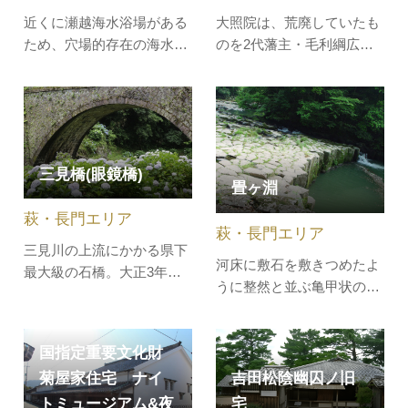
近くに瀬越海水浴場がある
大照院は、荒廃していたも
ため、穴場的存在の海水浴
のを2代藩主・毛利綱広
場でまるでプライベートビ
（つなひろ）が、初代藩
ーチにいるような感覚で楽
主・秀就（ひでなり）を弔
しめます。駐車場から海水
うために再興した臨済宗の
浴場までは徒歩で約10分、
寺院です。秀就以下2代～
シャワー、トイレはありま
12代までの偶数代藩主の墓
三見橋(眼鏡橋)
せんのでご注意ください。
所があり、墓前には600数
畳ヶ淵
基の石灯籠がずらりと並び
萩・長門エリア
ます。少し苔むした石灯籠
萩・長門エリア
が鳥居に向かっ…
三見川の上流にかかる県下
河床に敷石を敷きつめたよ
最大級の石橋。大正3年
うに整然と並ぶ亀甲状の岩
（1914）に建設され、径間
石と、川岸に垂直にそそり
54尺（約16ｍ）の単一アー
立つ一辺70cmの六角状の
チ型石橋。長さ21.4ｍ、幅
国指定重要文化財
柱状節理の柱が、見事な自
員3.4ｍ、迫石545個を積ん
然の造形美をなしていま
吉田松陰幽囚ノ旧
菊屋家住宅 ナイ
で構成されています。橋の
す。これらの岩石は、火山
宅
トミュージアム&夜
真下から見上げると、アー