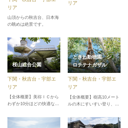
リア
リア
山頂からの秋吉台、日本海
の眺めは絶景です。
ときわ動物園 シ
桜山総合公園
ロテテナガザル
下関・秋吉台・宇部エ
下関・秋吉台・宇部エ
リア
リア
【全体概要】美祢ＩＣから
【全体概要】樹高10メート
わずか10分ほどの快適なド
ルの木にすいすい登り、は
ライブで、標高455ｍの山
るか見上げる高さで、器用
頂からの眺めを楽しむこと
にサーカス団のような身軽
ができる絶景スポットで
な動きをみせてくれるシロ