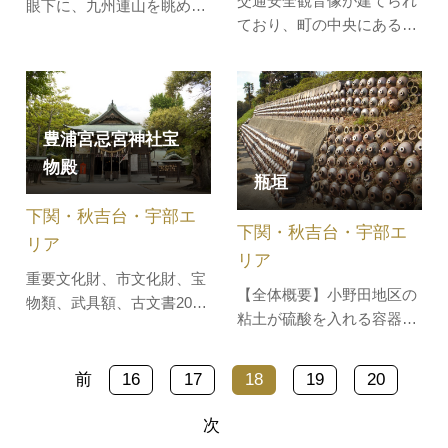
交通安全観音像が建てられ
眼下に、九州連山を眺める
ており、町の中央にある丘
ことができます。
陵地で、小日本といわれる
菊川盆地が一望できます。
その昔多武氏の居城があっ
たと伝えられています。春
豊浦宮忌宮神社宝
は桜の名所として多くの人
物殿
で賑わいます。
瓶垣
下関・秋吉台・宇部エ
下関・秋吉台・宇部エ
リア
リア
重要文化財、市文化財、宝
【全体概要】小野田地区の
物類、武具額、古文書200
粘土が硫酸を入れる容器に
余通などを展示していま
適していたため、市内で大
す。
量に硫酸瓶が作られ製陶業
前
16
17
18
19
20
が栄えました。その硫酸瓶
を積み上げて作られたのが
次
瓶垣です。