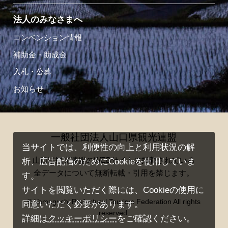
法人のみなさまへ
コンベンション情報
補助金・助成金
入札・公募
お知らせ
一般社団法人山口県観光連盟
当サイトでは、利便性の向上と利用状況の解
山口県観光連盟のWEBサイトに掲載されている
析、広告配信のためにCookieを使用していま
全データについて無断転載・引用を禁じます。
す。
サイトを閲覧いただく際には、Cookieの使用に
© Yamaguchi Prefectural Tourism Federation All rights
同意いただく必要があります。
reserved.
詳細は
クッキーポリシー
をご確認ください。