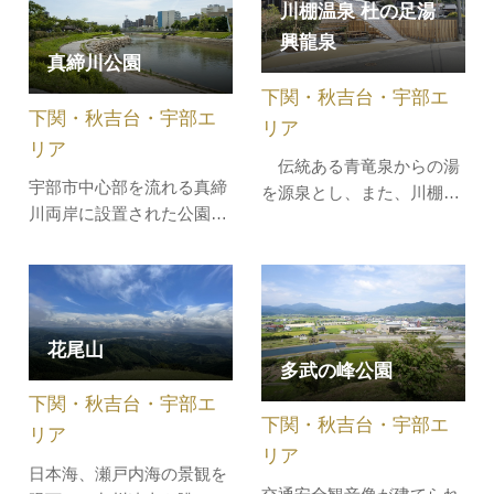
川棚温泉 杜の足湯
す。瀬戸内海の島々と、自
テテナガザル。水が苦手な
然の美しい山並みが織りな
ので、島の周りに造られた
興龍泉
真締川公園
す雄大な眺めは、まさに天
お堀によりこちらへは出て
下の景勝地として親しまれ
これません。檻を取り払
下関・秋吉台・宇部エ
下関・秋吉台・宇部エ
ています。頂上には四季を
い、彼らの自由で伸び伸び
リア
通じて花樹…
とした動き…
リア
伝統ある青竜泉からの湯
宇部市中心部を流れる真締
を源泉とし、また、川棚温
川両岸に設置された公園。
泉の守り神である青龍を示
約700mのウォーキングコ
すことから、その愛称を
ースがあり、「緑と花と彫
「杜の足湯 興龍泉（こうり
刻のまち 宇部」を象徴す
ゅうせん）」とした足湯・
るように、桜やツツジ、ム
手湯。2025年3月にオープ
クゲ等四季折々の花木、野
花尾山
ンしました。 興龍は「交
多武の峰公園
外彫刻展に出展された彫刻
流」や「興隆」を意味して
が配置され、ウォーキング
下関・秋吉台・宇部エ
おり、川棚の地で人々の交
下関・秋吉台・宇部エ
をお楽しみいただけます。
流や文化の…
リア
リア
日本海、瀬戸内海の景観を