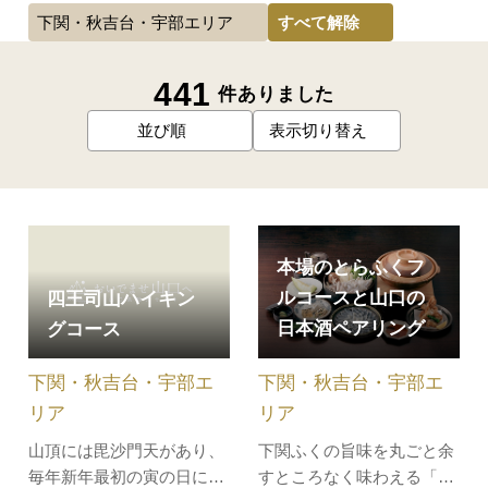
すべて解除
下関・秋吉台・宇部エリア
441
件ありました
並び順
表示切り替え
本場のとらふくフ
ルコースと山口の
四王司山ハイキン
日本酒ペアリング
グコース
下関・秋吉台・宇部エ
下関・秋吉台・宇部エ
リア
リア
下関ふくの旨味を丸ごと余
山頂には毘沙門天があり、
すところなく味わえる「と
毎年新年最初の寅の日に行