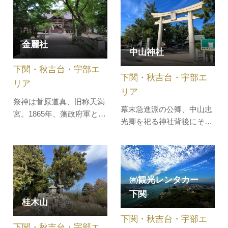
釈迦如来など藤原期の仏像
財を海峡から巡ることで、
7駆が安置されています。
関門エリアに点在する文
県指定文化財。(昭和58年4
化・歴史コンテンツの魅力
月5日指定)
金麗社
を体感できます。また、同
中山神社
日に関門海峡キャンドルナ
下関・秋吉台・宇部エ
イトが開催されます。・…
下関・秋吉台・宇部エ
リア
リア
祭神は菅原道真、旧称天満
幕末急進派の公卿、中山忠
宮。1865年、藩政府軍と諸
光卿を祀る神社背後にそび
隊が大田・絵堂で戦った際
える白滝山頂上には滝つぼ
に、諸隊の本陣が置かれた
があり、清流となっていま
ところです。境内には、そ
す。一日ハイキングコース
の時の戦利品や多くの石碑
として登山に適していま
があります。
㈲観光レンタカー
す。
下関
桂木山
下関・秋吉台・宇部エ
下関・秋吉台・宇部エ