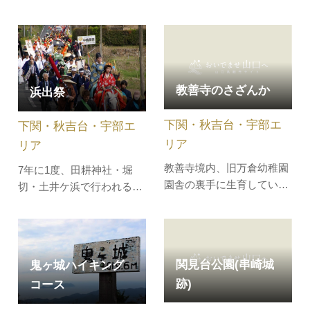
らふくフルコース」に山口
われる初寅祭り当日は、老
の日本酒を組み合わせた日
若男女の登山で賑わいま
本酒ペアリングプランで
す。標高392mで、瀬戸内
す。様々な山口の地酒のな
海、豊後水道の眺望が素晴
かからお料理に合せてわた
らしい。【勝山コース】御
教善寺のさざんか
浜出祭
くしどもが選定いたしまし
殿町バス停からの登山コー
た。・50年かけて磨き上げ
ス。途中には勝山御殿跡が
下関・秋吉台・宇部エ
下関・秋吉台・宇部エ
てきた調理法で味わう本場
あります。小学校低学年で
下関のとら…
も登れます。…
リア
リア
教善寺境内、旧万倉幼稚園
7年に1度、田耕神社・堀
園舎の裏手に生育していま
切・土井ケ浜で行われる元
す。樹高13ｍ、樹齢は約
寇戦死者の慰霊祭。山側の
450年と推定され、国内で
小野にあった厳島神社（現
も屈指のサザンカの木で
在は田耕神社に合祀されて
す。開花期は10月下旬から
いる）の社伝では、蒙古襲
関見台公園(串崎城
鬼ヶ城ハイキング
12月中旬にかけてで、白色
来と結び付けられた伝説が
跡)
コース
の花を咲かせます。寺の言
あるが、民間では、厳島神
い伝えによると、万倉の領
社と海側の土井ケ浜にある