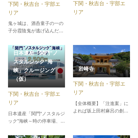
下関・秋吉台・宇部エ
主であった杉氏の家臣本田
下関・秋吉台・宇部エ
蛭子社との男女2神の再会
氏が九州で戦…
の神事であ…
リア
リア
鬼ヶ城は、酒呑童子の一の
子分霞陰鬼が逃げ込んだと
いう標高620mの山。関門
海峡や玄界灘、北九州を一
日本遺産「関門”ノ
望することができます。
スタルジック”海
岩崎寺
峡」クルージング
（仮）
下関・秋吉台・宇部エ
リア
下関・秋吉台・宇部エ
リア
【全体概要】「注進案」に
よれば坂上田村麻呂の創
日本遺産「関門“ノスタルジ
建、本尊は弘法大師作。境
ック”海峡～時の停車場、近
内の観音堂には、1年に1度
代化の記憶～」の北九州
だけ開帳される千手観音や
市・下関市両岸の構成文化