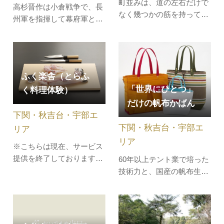
町並みは、道の左右だけで
高杉晋作は小倉戦争で、長
なく幾つかの筋を持ってお
州軍を指揮して幕府軍と戦
り、これが旧山陽道の本宿
いましたが、この戦いで持
で今も残る船木の町並みで
病の結核が悪化し、桜山神
す。江戸時代において、こ
社の近くに小さな家を建て
の宿は交通の要地のみなら
て、野村望東尼（のむらも
ず、この地域の政治・経済
ふく楽舎（とらふ
とに）、愛人おうのの看病
の中心でした。しかし、山
「世界にひとつ」
く料理体験）
による療養生活を送りまし
陽本線が南の宇部・小野田
だけの帆布かばん
た。*写真の「高杉東行」
を通るようになってから、
下関・秋吉台・宇部エ
の「東行」とは、晋作の号
この宿場…
下関・秋吉台・宇部エ
のことで…
リア
リア
※こちらは現在、サービス
提供を終了しております。
60年以上テント業で培った
ふぐの街として名高い下
技術力と、国産の帆布生地
関。「高級な魚」のイメー
でつくった帆布かばんは全
ジがあるふぐは、縁起を担
国でも有数。その高い技術
ぐ意味で下関では「ふく」
力が評価され、映画制作会
と呼ばれ親しまれていま
社から作成依頼も受けてお