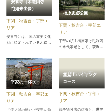
安養寺（木造阿弥
す。そんな下関でプロの料
り、昨今では映画「アルキ
陀如来坐像）
理人に手ほどきを受けなが
メデスの大戦」に美術協力
福原史跡公園
らふくをおろし、刺身やふ
をしている。あなたも「世
下関・秋吉台・宇部エ
くちりなど本…
界にひとつ」だけの特別な
下関・秋吉台・宇部エ
帆布かば…
リア
リア
安養寺には、国の重要文化
宇部の領主福原家は毛利藩
財に指定されている木造阿
の永代家老として、萩堀内
弥陀如来坐像が安置されて
の屋敷に暮らし、宇部の邸
います。クス材の寄木造り
は御田屋（おたや：遠方の
で、台座・光背は後補。像
田地を経営するために設け
高は269．1cmで、いわゆ
た建物）と呼ばれていまし
る丈六仏（じょうろくぶ
霊鷲山ハイキング
た。1976年（昭和51年）、
つ）の大きさです。
コース
平家の一杯水
市の史跡公園として開放さ
れた園内には、井戸跡、屋
下関・秋吉台・宇部エ
下関・秋吉台・宇部エ
敷神、樹木が残存していま
す。表門…
リア
リア
戦争犠牲者の供養と、世界
「壇ノ浦の戦いで深手を負