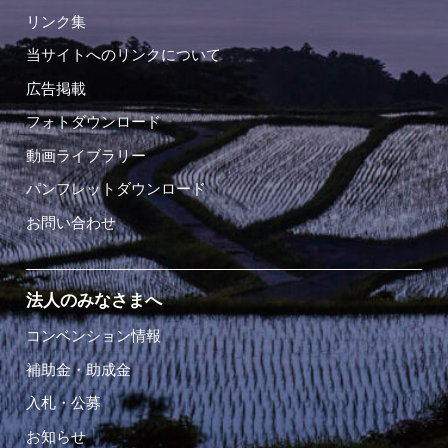
リンク集
当サイトへのリンクについて
広告掲載
フォトダウンロード
動画ライブラリー
パンフレットダウンロード
お問い合わせ
法人のみなさまへ
コンベンション情報
補助金・助成金
入札・公募
お知らせ