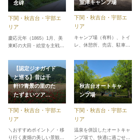
室津キャンプ場
念碑
ります。 春には約200本の
園内はシート張りの遊歩道
桜が咲き並び、夜にはライ
が整備され、ベンチなどの
下関・秋吉台・宇部エ
下関・秋吉台・宇部エ
トアップされ夜桜も楽し
休憩スペースもあります。
め…
斜面を上が…
リア
リア
キャンプ場（有料）、トイ
慶応元年（1865）1月、美
レ、休憩所、売店、駐車場
東町の大田・絵堂を主戦地
（有料、100台）※問合せ
として、保守派の藩政府軍
は、海の家開設期間中のみ
と、諸隊との戦いが始まり
ました。下関の功山寺で決
【認定ジオガイド
起した高杉晋作に呼応した
と巡る】昔は千
諸隊と、鎮圧しようとした
軒!?青景の里のた
秋吉台オートキャ
藩政府軍とが対峙し、10日
たずまいツア…
ンプ場
間の交戦で諸隊が勝利しま
した。現在、呑水、絵堂、
下関・秋吉台・宇部エ
下関・秋吉台・宇部エ
川上の戦…
リア
リア
＼おすすめポイント／・移
温泉を併設したオートキャ
り行く麦畑の美しい景観と
ンプ場で、快適に過ごせる