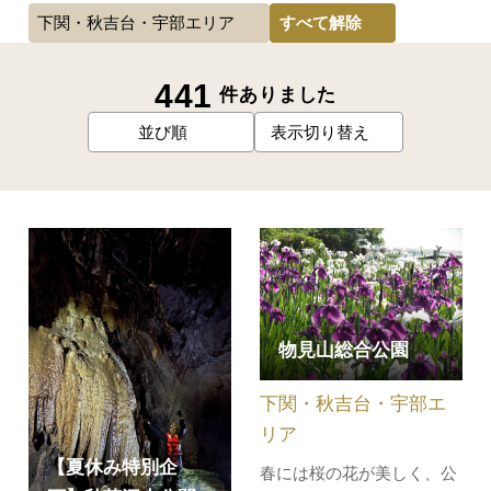
すべて解除
下関・秋吉台・宇部エリア
441
件ありました
並び順
表示切り替え
物見山総合公園
下関・秋吉台・宇部エ
リア
【夏休み特別企
春には桜の花が美しく、公