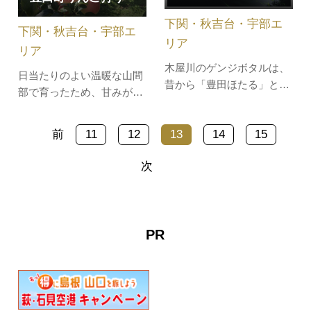
出航しふくを放流します。
下関・秋吉台・宇部エ
下関・秋吉台・宇部エ
リア
リア
木屋川のゲンジボタルは、
日当たりのよい温暖な山間
昔から「豊田ほたる」と呼
部で育ったため、甘みが強
ばれて親しまれていまし
いのが特徴。リーズナブル
た。毎年６月中下旬をピー
な料金で、りんごの食べ放
前
11
12
13
14
15
クに発生します。時期と気
題が楽しめます。りんごが
候があえば、クリスマスツ
なくなり次第終了の為、事
次
リーのような光が川岸をう
前の予約がおすすめです。
めつくし、川岸に点滅する
その場で食べられなくと
光の帯が幻想的な世界へと
も、お持ち帰りりんごを購
導いてくれます。近くに
入することも出来るので安
PR
は、豊田ホタ…
心。農園の…