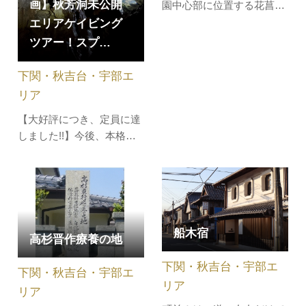
画】秋芳洞未公開
園中心部に位置する花菖蒲
園では、5月下旬から6月中
エリアケイビング
旬にかけて、約20種6,000
ツアー！スプ…
株のショウブが色とりどり
咲き乱れます。四季を通じ
下関・秋吉台・宇部エ
て美しい自然を楽しめる公
リア
園です。頂上からは厚狭市
【大好評につき、定員に達
街地を眺めることができま
しました!!】今後、本格販
す。自然あふれる遊歩道
売に向け準備をいたします
は、地元の…
ので、募集開始まで、しば
らくお待ちくださいませ。
暑さを忘れる別世界！ひん
やり洞窟で最高の水遊び!!
船木宿
秋芳洞の一般未公開エリア
高杉晋作療養の地
を探索する、特別な1グル
下関・秋吉台・宇部エ
ープ制のケイビングツアー
下関・秋吉台・宇部エ
です。国…
リア
リア