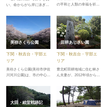
の平和と人類の幸福を祈願
い、命からがら岸に泳ぎ着
する仏舎利塔があります。
いた平家の武将が水溜りを
周囲は面積約400平方メー
見つけ、飲んでみると真水
トルの平坦な草地で、旧軍
だった。が、もう一口飲も
隊の豪舎が散在していま
うとしたら塩水になってお
す。標高291mの山頂から
り、その場で力尽きた」と
は、東に北九州市、西に宇
いう伝説が残っているとこ
美祢さくら公園
田耕あじさい園
部市はもとより遠く周防灘
ろです。碑の近くの渚に湧
を隔てて四国山脈が眺望で
き出る清水には祠が建てら
下関・秋吉台・宇部エ
下関・秋吉台・宇部エ
き、北に日本…
れ、今も…
リア
リア
美祢さくら公園(美祢市伊佐
豊北町田耕地域に住む林さ
川河川公園)は、市の中心部
ん夫妻が、2012年頃から手
に位置し、桜の木で囲まれ
作業で切り拓き作り上げた
た公園です。年間を通じて
あじさい園。 2019年から
さまざまなイベント会場に
一般公開を始め、現在では
なっているほか、大型遊具
40種以上約500株の紫陽花
大田・絵堂戦跡記
が設置されている広場もあ
を楽しむことができます。