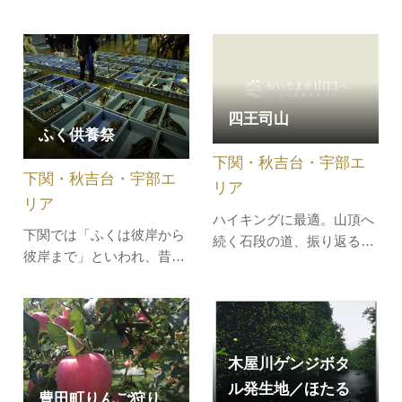
共に歩きます。・カルスト
設備が充実しています。キ
台地の麓に住む人々との暮
ャンプ用品のレンタルも可
らしぶりについて分かりや
能なため、初心者でも気軽
すく解説します。・ご当地
にアウトドアを楽しめま
の文化や歴史に触れたい人
す。さらに敷地内には、天
四王司山
におすすめ！※お申込み・
然記念物に指定されている
ふく供養祭
詳細は、こちらをご確認く
景清洞があり、神秘的な洞
下関・秋吉台・宇部エ
ださい。【体験内容】■カ
窟探検を体験できるのも魅
下関・秋吉台・宇部エ
ルスト台地…
力です。自…
リア
リア
ハイキングに最適。山頂へ
下関では「ふくは彼岸から
続く石段の道、振り返ると
彼岸まで」といわれ、昔は
瀬戸内海を行き交う船が望
春の彼岸でふくはシーズン
めます。山頂には毘沙門道
の終わりを迎えていまし
があり、広く静寂そのもの
た。この供養祭には、全国
です。
からふく関係者が多数集ま
木屋川ゲンジボタ
り、ふくの供養を行った
後、船が関門海峡へ向けて
ル発生地／ほたる
豊田町りんご狩り