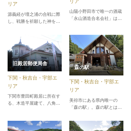
リア
リア
山陽小野田市で唯一の酒蔵
源義経が壇之浦の合戦に際
「永山酒造合名会社」は、
し、戦勝を祈願した神を祀
国内の酒蔵では珍しく、日
ります。長い石段を登りつ
本酒、焼酎、ワインなど
めた境内には、珍しい「七
様々なお酒の製造販売を行
卿落ち」の画碑がありま
っています。「山口ワイナ
す。「七卿落ち」とは、文
リー」では、ぶどう農場と
久3年（1863）8月、京都朝
ワイン蔵を見学し、店舗で
旧殿居郵便局舎
廷で起こった政変により、
森の駅
のお買い物もお楽しみくだ
反幕派7人の公卿が京都か
さい。【セールスポイン
ら追放され長州に下った事
下関・秋吉台・宇部エ
下関・秋吉台・宇部エ
ト】・農場、…
件をいいま…
リア
リア
下関市豊田町殿居に所在す
美祢市にある県内唯一の
る、木造平屋建て、八角塔
「森の駅」。森の駅とは、
屋2階建て付きの建物。殿
森林の中で遊び、自然を体
居郵便局は明治35年に開局
験し、その中で木々の大切
したが、ときの局長河田寛
さを学べる場所。実際に自