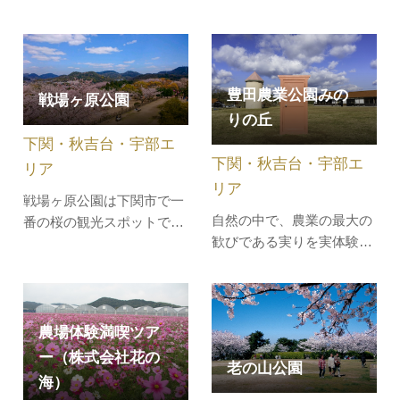
ユニークな施設です。宿泊
に左右されず誰でも安心し
者限定で、21時～5時まで
て遊べるインクルーシブな
営業する夜の本屋で、静寂
遊び場です。空港で離着陸
の中で本に浸るという非日
する飛行機を間近に見るこ
豊田農業公園みの
戦場ヶ原公園
常的な体験ができます。ま
ともできます。●児童用遊
りの丘
た、各部屋に備え付けられ
具ゾーンメインの大型遊具
たブックディレクターが選
下関・秋吉台・宇部エ
には、大迫力のローラース
下関・秋吉台・宇部エ
んだ書籍を読みながら、特
リア
ライダーや…
別な…
リア
戦場ヶ原公園は下関市で一
自然の中で、農業の最大の
番の桜の観光スポットで
歓びである実りを実体験で
す。満開時には公園一帯が
きる約20ヘクタールの広大
桜に覆われる姿は圧巻で
な農業公園。温室ハウスや
す。展望台からは市街地が
果樹園では季節ごとの野
一望できます。園内には日
菜・果物の収穫などの農業
中戦争戦死者慰霊の忠霊塔
農場体験満喫ツア
体験、研修室では予約によ
が建立されております。
ー（株式会社花の
老の山公園
りそば打ち体験もできま
海）
す。（要予約）地元産の農