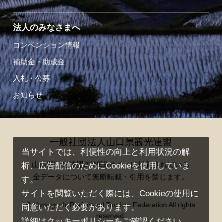
法人のみなさまへ
コンベンション情報
補助金・助成金
入札・公募
お知らせ
一般社団法人山口県観光連盟
当サイトでは、利便性の向上と利用状況の解
山口県観光連盟のWEBサイトに掲載されている
析、広告配信のためにCookieを使用していま
全データについて無断転載・引用を禁じます。
す。
サイトを閲覧いただく際には、Cookieの使用に
© Yamaguchi Prefectural Tourism Federation All rights
同意いただく必要があります。
reserved.
詳細は
クッキーポリシー
をご確認ください。