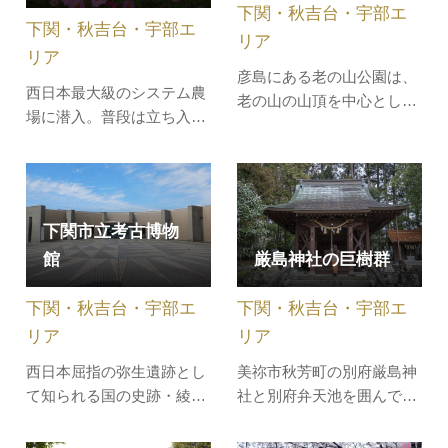
下関・秋吉台・宇部エ
作物を生かした郷土料理が
下関・秋吉台・宇部エ
味わえる食事…
リア
リア
彦島にある老の山公園は、
西日本最大級のシステム農
老の山の山頂を中心とした
場に潜入。普段は立ち入る
約20万平方ｍの広大な総合
ことのできない育苗ハウス
公園です。響灘を見晴らす
で生産工程を見学し、広大
眺望がすばらしく、春には
な野菜畑での収穫体験と、
桜やツツジの名所としても
自身で収穫した食材を使っ
人気のスポットです。芝生
下関市立考古博物
たピザ作りもお楽しみくだ
広場や大型遊具などが整備
館
厳島神社の巨樹群
さい。そして目の前に咲き
され、家族連れでのんびり
誇る１００万本のコスモス
過ごすことができます。
下関・秋吉台・宇部エ
下関・秋吉台・宇部エ
畑は圧巻のローケーション
です。【…
リア
リア
西日本屈指の弥生遺跡とし
美祢市秋芳町の別府厳島神
て知られる国の史跡・綾羅
社と別府弁天池を囲んで立
木郷遺跡に隣接して平成7
派に大きく育っている木が
年5月13日に開館しまし
豊富にあります。中でも、