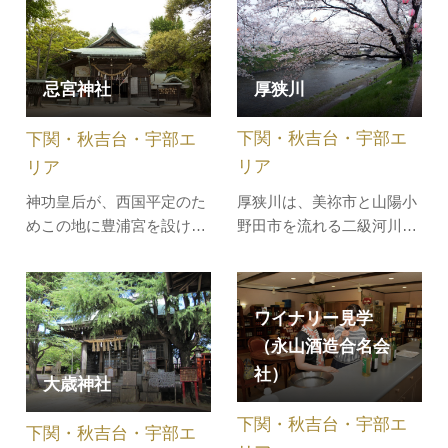
た。弥生人の暮らしや、中
拝殿近くには、幹の太さが
国や朝鮮半島との交流を示
2mを超える巨木が沢山集
す資料などが分かりやすく
中しており、巨木群を形成
厚狭川
忌宮神社
展示してあり、研究の成果
しています。樹木の主なも
として企画展も毎年開催さ
のはムクノキ・ウラジロガ
下関・秋吉台・宇部エ
下関・秋吉台・宇部エ
れています。また、体験学
シ・ニガキ・ヒノキ・ス
習や教養講座…
ギ・イチョウ…
リア
リア
厚狭川は、美祢市と山陽小
神功皇后が、西国平定のた
野田市を流れる二級河川。
めこの地に豊浦宮を設けら
美祢市大嶺町吉則地区の河
れた跡といわれ、祭神は、
川敷には、約200本の桜並
仲哀天皇・神功皇后・応神
木があり春になるとソメイ
天皇を祀っています。この
ワイナリー見学
ヨシノが咲き誇り、川に映
社の夏祭として8月7日から
（永山酒造合名会
る桜を見ることができま
1週間くりひろげられる数
す。満開の時期になると多
方庭祭は天下の奇祭として
社）
大歳神社
くの人が訪れ賑わいます。
有名です。また境内には数
花見時期は桜並木に沿って
多くの文化財を所蔵する宝
下関・秋吉台・宇部エ
下関・秋吉台・宇部エ
提灯が設置…
物館や、…