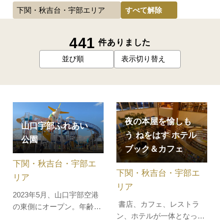
すべて解除
下関・秋吉台・宇部エリア
441
件ありました
並び順
表示切り替え
夜の本屋を愉しも
山口宇部ふれあい
う ねをはす ホテル
公園
ブック＆カフェ
下関・秋吉台・宇部エ
下関・秋吉台・宇部エ
リア
リア
2023年5月、山口宇部空港
書店、カフェ、レストラ
の東側にオープン。年齢、
ン、ホテルが一体となった
体力差、障がいの有無など