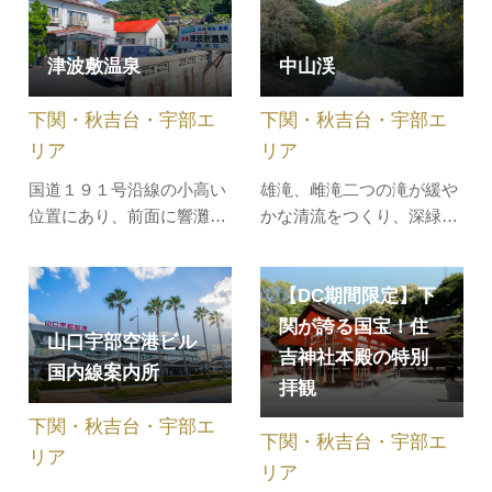
は、大正 10年頃から洋風建
分の手で木を伐採する林業
築に改築する意向をもち、
体験や木工体験、森の散策
地元の大工棟梁山本安一を
津波敷温泉
中山渓
など森を感じることができ
同道して上京し、洋風建築
るアクティビティに加え、
を見学して回りました｡帰
下関・秋吉台・宇部エ
下関・秋吉台・宇部エ
手づくり石窯ピザやバーム
村後、同…
クーヘン作…
リア
リア
国道１９１号沿線の小高い
雄滝、雌滝二つの滝が緩や
位置にあり、前面に響灘を
かな清流をつくり、深緑の
望み、ここに落ちる夕陽は
渓流を吹き抜ける涼感が、
まさに絶景です。
心身を癒してくれます。渓
【DC期間限定】下
流に沿って往復1.2kmの遊
歩道は川魚を探したり、せ
関が誇る国宝！住
山口宇部空港ビル
せらぎを楽しみながら散策
吉神社本殿の特別
国内線案内所
できます。ピクニック、森
拝観
林浴に最適です。秋には紅
下関・秋吉台・宇部エ
葉が美しい場所です。
下関・秋吉台・宇部エ
リア
リア