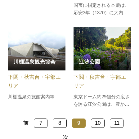
国宝に指定される本殿は、
応安3年（1370）に大内弘
世が造営したもので、五つ
の社殿をつなぐ「流造り」
が用いられており、他に例
のない貴重な建物様式で
す。通常は立ち入ることが
できない築地内から、神職
川棚温泉観光協会
江汐公園
の解説つきで本殿を間近に
特別拝観できます。また、
下関・秋吉台・宇部エ
下関・秋吉台・宇部エ
本殿を彩る…
リア
リア
川棚温泉の旅館案内等
東京ドーム約29個分の広さ
を誇る江汐公園は、豊かな
植生と多くの野鳥や昆虫に
恵まれた自然豊かな公園で
前
7
8
9
10
11
す。公園の中心にはまるで
群青の鏡のように光るロマ
次