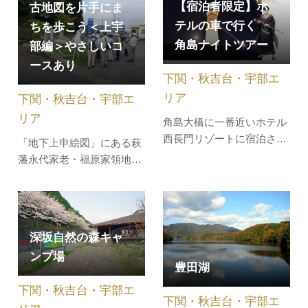
【宿泊者限定】ホ
大人まで楽しめるアトラク
古地図を片手にま
ションが充実！すべて「の
テルの車で行く
ちを歩こう＜上宇
りもの券」または現金で利
角島ナイトツアー
部編＞やさしいコ
用できるので、気軽に立ち
ースあり
寄って遊ぶこともできま
下関・秋吉台・宇部エ
す。毎年冬には中国地方ト
リア
下関・秋吉台・宇部エ
ップクラス…
リア
角島大橋に一番近いホテル
西長門リゾートに宿泊され
「地下上申絵図」にある萩
た方限定で、当日11時から
藩永代家老・福原家領地宇
受付開始の先着順で、ホテ
部村の御田屋を中心に、琴
ルの車で角島灯台まで行く
崎八幡宮、松月庵（院）、
ツアー。※角島灯台は、令
教念寺、信行寺など神社仏
和7年12月30日で建設され
閣が集まっています。宇部
深坂自然の森キャ
て150年を迎える。（点灯
市ふるさとコンパニオンと
されて150年を迎えるの
ンプ場
一緒に、江戸時代からの道
豊田湖
は、令和8年3月1日。）・
を確認しながら巡ってみま
国重要文化財の…
下関・秋吉台・宇部エ
しょう。［集合場所］琴崎
下関・秋吉台・宇部エ
八幡宮バ…