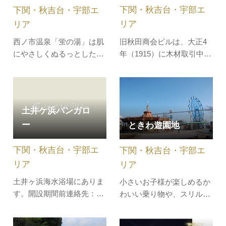
下関・秋吉台・宇部エ
下関・秋吉台・宇部エ
トとして多くの方が訪れて
います。…
リア
リア
旧秋田商会ビルは、大正4
西ノ市温泉「蛍の湯」は肌
年（1915）に木材取引中心
にやさしくぬるっとした泉
の商社活動と海運業を営む
質で女性に人気の「美人の
秋田商会の事務所兼住宅と
湯」。大浴場、露天風呂、
して竣工した西日本で最初
サウナ風呂を備えた本格的
の鉄筋コンクリート造の事
な良質の天然温泉です。 伝
土井ケ浜バンガロ
務所建築です。地上3階、
統和風のしつらえの風情に
ー
ときわ遊園地
地下1階、塔屋付き、螺旋
あふれた館内で、温泉情緒
階段で上る屋上には日本庭
をお楽しみください。
下関・秋吉台・宇部エ
下関・秋吉台・宇部エ
園や日本家屋もある和洋折
※2026年6月1日より、入浴
裏のユニー…
料金が…
リア
リア
土井ヶ浜海水浴場にありま
小さいお子様が楽しめるか
す。開設期間前連絡先：
わいい乗り物や、スリル満
083-788-0569
点のお化け屋敷、ジェット
コースターなど、子供から