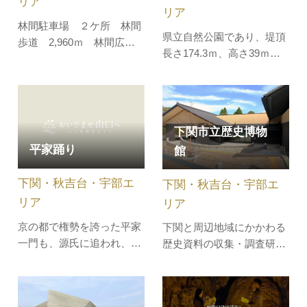
リア
リア
林間駐車場 ２ケ所 林間
県立自然公園であり、堤頂
歩道 2,960ｍ 林間広
長さ174.3ｍ、高さ39ｍ、
場 ３ケ所 花木・樹木
面積1.6平方kmの人造湖で
園 ３ケ所 休憩所 １ケ
す。水面は入江が多く変化
所 炊事施設 １ケ所 展
に富み、鯉や鮒が多く、冬
望台 １ケ所 管理棟 １
季はワカサギ釣りを楽しむ
ケ所 テント 50張 射撃
下関市立歴史博物
ことができます。湖畔には
場 １ トイレ 駐車場
平家踊り
館
キャンプ場もあり、ボート
遊び等で年中賑わいます。
下関・秋吉台・宇部エ
下関・秋吉台・宇部エ
また、湖北には安徳天皇西
市御陵墓（…
リア
リア
京の都で権勢を誇った平家
下関と周辺地域にかかわる
一門も、源氏に追われ、つ
歴史資料の収集・調査研究
いに下関の壇之浦で短い栄
および展示活動を行ってい
華の夢を閉じます。平家踊
た長府博物館を継承する博
りは、この戦いで敗れた平
物館。「海峡に育まれた下