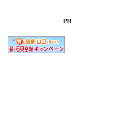
もので、逓信省（ていしん
しょう）技師の三橋四郎が
設計を行いました。いまな
PR
お現役の郵…