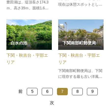
豊田湖は、堤頂長さ174.3
現在は休憩スポットとして
ｍ、高さ39ｍ、面積1.6平
無料公開されています。寺
方kmの人造湖です。水面
社建築の技法が取り入れら
は入江が多く変化に富み、
れており、当時の上級藩士
鯉や鮒が多く、冬季はワカ
の生活を伺える遺構です。
サギ釣りを楽しむことがで
そばを流れる壇具川（だん
きます。ケビン・オートキ
ぐがわ）には鯉が泳ぎ、春
白水の池
下関南部町郵便局
ャンプ場、一般キャンプ場
には桜、初夏にはホタルが
の他、イベント広場や野外
舞う、風情溢れる街並みを
下関・秋吉台・宇部エ
下関・秋吉台・宇部エ
ステージ、木製アスレチッ
お楽しみ…
ク遊具などを…
リア
リア
下関南部町郵便局は、下関
に現存する最も古い洋風建
築物で、明治33年（1900）
に赤間関郵便局（当時）が
前
5
6
7
8
9
電信局を統合し、新築移転
されたもの。外壁のレンガ
次
は厚さ60cmという堅固な