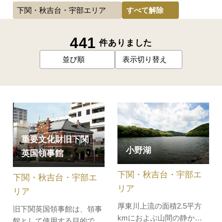
すべて解除
下関・秋吉台・宇部エリア
441
件ありました
並び順
表示切り替え
重要文化財旧下関
小野湖
英国領事館
下関・秋吉台・宇部エ
下関・秋吉台・宇部エ
リア
リア
厚東川上流の面積2.5平方
旧下関英国領事館は、領事
kmにおよぶ山間の静かな
館として使用する目的で建