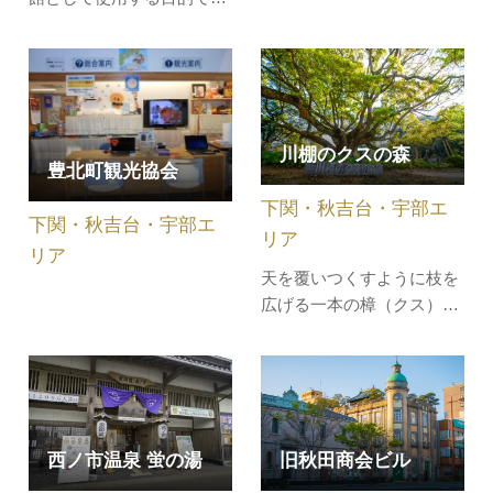
人造湖で宇部、小野田地区
てられた建物としてはわが
の上水、工業用水湖で、湖
国現存最古のもので、明治
水からはワカサギ、コイ、
39年(1906)の建築です。明
フナ、ハヤ、カマツカ、草
治期の領事館の様子を窺い
魚のほか琵琶湖とこの小野
知ることのできる貴重な建
湖のみ生息する珍魚ワダカ
川棚のクスの森
造物として、平成11年
豊北町観光協会
もよく釣れます。湖畔には
(1999）に重要文化財に指
桜並木や梅林もあり、ドラ
下関・秋吉台・宇部エ
定されています。平成20年
下関・秋吉台・宇部エ
イブやハイ…
(2008)12月よ…
リア
リア
天を覆いつくすように枝を
広げる一本の樟（クス）の
巨樹で、まるで森のように
見えることから、こう呼ば
れています。県内最大のク
スの木であり、日本三大樟
樹の一つとされています。
旧秋田商会ビル
西ノ市温泉 蛍の湯
また、「新日本名木百選」
にも選ばれ、パワースポッ