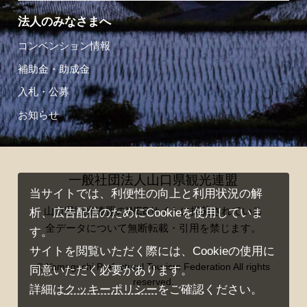
法人のみなさまへ
コンベンション情報
補助金・助成金
入札・公募
お知らせ
一般社団法人山口県観光連盟
当サイトでは、利便性の向上と利用状況の解
山口県観光連盟のWEBサイトに掲載されている
析、広告配信のためにCookieを使用していま
全データについて無断転載・引用を禁じます。
す。
サイトを閲覧いただく際には、Cookieの使用に
© Yamaguchi Prefectural Tourism Federation All rights
同意いただく必要があります。
reserved.
詳細は
クッキーポリシー
をご確認ください。