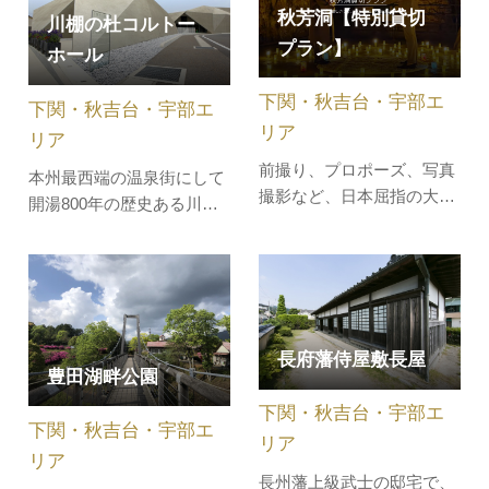
家一門の供養の踊りに源を
関の歴史と文化」をテーマ
秋芳洞【特別貸切
川棚の杜コルトー
発し、加えて港町という地
とし、長府毛利家遺品や幕
プラン】
ホール
域性から全国各地の踊りが
末維新関係資料を用いた江
融合されつつ、現在のスタ
戸・幕末維新期の展示を中
下関・秋吉台・宇部エ
下関・秋吉台・宇部エ
イルになったといわれてい
心としています。坂本竜馬
リア
ます。軽…
の手紙収…
リア
前撮り、プロポーズ、写真
本州最西端の温泉街にして
撮影など、日本屈指の大鍾
開湯800年の歴史ある川棚
乳洞、年間来洞者数約40万
温泉。温泉街のど真ん中に
人、特別天然記念物「秋芳
建つ川棚の杜コルトーホー
洞」を貸しきることができ
ルは、三角形を組み合せた
ます。■ 基本情報時間18:30
多面体の不思議なカタチの
～20:00 ※3月～11月 通常
建物で、温泉街周囲の山並
期17:30～19:00 ※12月～2
長府藩侍屋敷長屋
みに馴染む設計は、建築家
豊田湖畔公園
月 閑散期料金50,000円（税
隈研吾氏によるものです。
別）～（内容に応じて金額
下関・秋吉台・宇部エ
館内には、大交流室（コル
下関・秋吉台・宇部エ
が変わり…
トーホー…
リア
リア
長州藩上級武士の邸宅で、