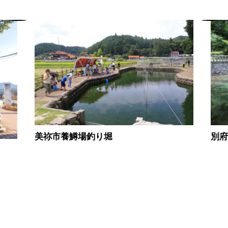
美祢市養鱒場釣り堀
別