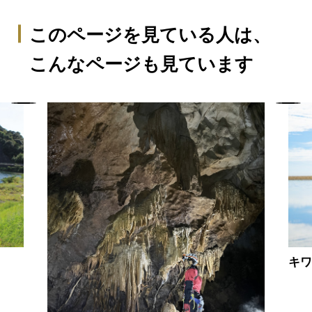
このページを見ている人は、
こんなページも見ています
キ