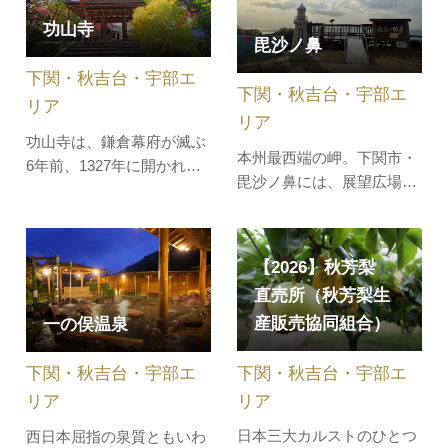
します。移動そのものが思
す。釣ったニジマスは周辺
功山寺
い出になる、下関ならでは
にあるお食事処で調理して
毘沙ノ鼻
の特別な体験をお楽しみく
いただけるので、新鮮なニ
下関・秋吉台・宇部エ
ださい。詳細はこちら【角
ジマスを食…
下関・秋吉台・宇部エ
島ライン】 観…
リア
リア
功山寺は、鎌倉幕府が滅ぶ
本州最西端の岬。下関市・
6年前、1327年に開かれた
毘沙ノ鼻には、展望広場・
曹洞宗の寺院です。唐様建
駐車場が整備されており、
築特有の美しさをもつ仏殿
気軽に立ち寄ることができ
は、国宝に指定されていま
ます。遮るものがなく視界
す。春は桜、秋は紅葉が美
【2026】秋芳梨
一面に広がる日本海は絶
しく、特に紅葉のシーズン
直売所（秋芳梨生
景。九州や海に浮かぶ島々
は県内外の多くの観光客で
産販売協同組合）
一の俣温泉
を眺めて悠久の時にうっと
賑わいます。国宝の仏殿と
り…。日中の景色ももちろ
真っ赤な紅葉のコントラス
下関・秋吉台・宇部エ
下関・秋吉台・宇部エ
ん素敵ですが、夕暮れ時が
トは、秋…
ベス…
リア
リア
日本三大カルストのひとつ
西日本屈指の泉質ともいわ