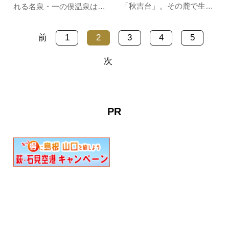
「秋吉台」。その麓で生産
れる名泉・一の俣温泉は周
されている秋芳梨（しゅう
囲を山に囲まれた、ひなび
ほうなし）は、みずみずし
た雰囲気の情緒あふれる温
前
1
2
3
4
5
くシャリっとした食感が特
泉郷です。独特のぬめりを
徴の二十世紀梨です。日本
もったお湯は一度入るとや
次
屈指のカルスト台地が育ん
みつきになり、リピーター
だ梨は大玉で、甘味と酸味
も数多く訪れます。地元の
のバランス抜群！糖度11.5
猟師さんから直接仕入れる
度以上のものは「秋芳梨(赤
新鮮な猪を使った、一の俣
PR
秀)」と…
温泉名物…