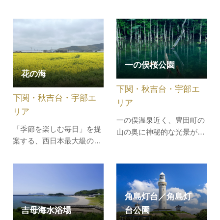
はこちら壇ノ浦の合戦に敗
総合公園。2023年10月には
れ、わずか8歳という幼さ
『新世紀エヴァンゲリオ
で入水された安徳天皇を祀
ン』に登場する「ロンギヌ
る「赤間神宮」。竜宮城を
スの槍」が刺さり話題に！
イメージして建立された朱
（日本最大・全長7メート
一の俣桜公園
色の水天門が、堂々と参拝
ル超）園内には、約3,500
花の海
客を迎えてくれ、安産・家
本の桜、約2万株のショウ
下関・秋吉台・宇部エ
内安全・無病息災・開運招
ブやツツジ、アジサイな…
下関・秋吉台・宇部エ
福・海上…
リア
リア
一の俣温泉近く、豊田町の
「季節を楽しむ毎日」を提
山の奥に神秘的な光景が！
案する、西日本最大級の総
水没林が水面から伸びてい
合園芸農園！春はいちご狩
て、水面に映りこむ姿が神
りを楽しみ、夏はひまわ
秘的な知る人ぞ知る人気ス
り、秋はコスモスを愛で季
ポットです。池には色とり
節ごとに旬の野菜や花を楽
どりの鯉が泳いでいて、ま
角島灯台／角島灯
しめます。真っ青なネモフ
るで絵画のよう。通称「蒼
台公園
吉母海水浴場
ィラや黄色に輝くひまわり
霧鯉池」と呼ばれ、光の当