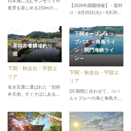
日本海に沈むサンセットや
【2026年開園情報】・梨狩
夜景を楽しめる153mのタ
り：8月25日(火)～9月25日
ワー。日本有数の高さを誇
(金)美味しい梨作りが盛ん
る143mの展望室は全面ガ
な下関の豊田町。ここで作
ラス張りで、シースルーエ
下関オープントッ
られる梨は「豊田梨（とよ
レベーターで約70秒で到着
たなし）」と呼ばれ、主に
プバス ～角島ライ
します。展望室からは、関
美祢市養鱒場釣り
約6種類の品種を栽培して
ン・関門海峡ライ
門海峡をはじめ巌流島や響
堀
います。旬の時期は8月～
灘、下関、対岸の北九州と
ン～
10月下旬頃。8月下旬～9月
360度の雄大な大パノラマ
下関・秋吉台・宇部エ
下旬は梨狩りも楽しめま
をお楽しみい…
下関・秋吉台・宇部エ
す。受付は「…
リア
リア
名水百選に選ばれた「別府
DC期間に合わせて、コバ
弁天池」すぐそばにある釣
ルトブルーの海と角島大橋
り堀です。初心者やお子様
を目指す「角島ライン」
も気軽にニジマス釣りを楽
と、関門海峡から城下町長
しむことができるので、気
府を巡る「関門海峡ライ
軽に釣りを楽しみたい方に
ン」の２つのルートを運行
はおすすめのスポットで