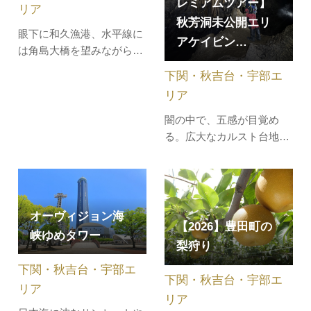
レミアムツアー】
マリンス…
棟など…
リア
秋芳洞未公開エリ
眼下に和久漁港、水平線に
アケイビン…
は角島大橋を望みながら、
地元豊北の旬が味わえる、
下関・秋吉台・宇部エ
北浦街道（国道191号）の
リア
レストスポットです。北長
門海岸国定公園に指定され
闇の中で、五感が目覚め
ている“角島”を一望できる
る。広大なカルスト台地秋
特設展望テラスから最高の
吉台の下に広がる「秋芳
パノラマ景観を体感してい
洞」。その未公開エリアへ
ただきます。物産品販…
突入！整備されていない道
を進み、光無き洞窟の奥深
オーヴィジョン海
くへ。足元には険しい岩
【2026】豊田町の
峡ゆめタワー
場。響くのは呼吸 と水の
梨狩り
音だけ....。地上からは想像
下関・秋吉台・宇部エ
できない洞窟の世界。壮大
下関・秋吉台・宇部エ
な地底への冒…
リア
リア