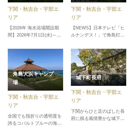
が大地いっぱいに広がる光
たり方で水面が蒼く見え、
下関・秋吉台・宇部エ
下関・秋吉台・宇部エ
景は、まさに「花の海」。
霧が掛か…
苗売り場で…
リア
リア
【NEWS】日本テレビ「ヒ
【2026年 海水浴場開設期
ルナンデス！」で角島灯台
間】2026年7月1日(水)～8
が紹介されました！2025年
月31日(金)予定市内山陰側
11月27日放送「ナンチャン
の吉母にある海水浴場。遠
と行く！今が旬の山口でテ
浅で砂浜も美しい海水浴
ンション爆上げツアー」角
場。キャンプ場／無マリン
島の西端に位置し、日本海
スポーツ可能なエリア／各
角島大浜キャンプ
城下町長府
側初の洋式灯台が立つ公
海の家へ問い合わせくださ
場
園。石造りの灯台は明治9
いバーベキュー／可駐車場
下関・秋吉台・宇部エ
年に初点灯し、今でもなお
／有料600台
下関・秋吉台・宇部エ
現役で活躍中…
リア
リア
下関からひと足のばした長
全国でも指折りの透明度を
府に残る風情豊かな城下
誇るコバルトブルーの海と
町。江戸時代の土壁や石垣
白い砂浜が美しい角島大浜
が続く「古江小路（ふるえ