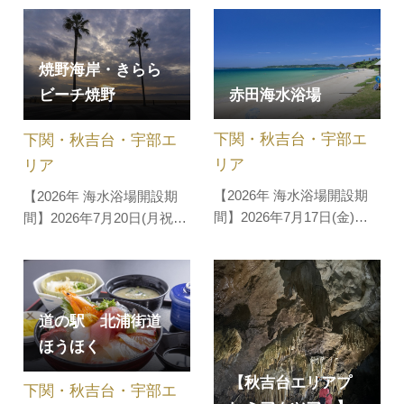
海水浴場に位置するキャン
しょうじ）」、上級藩士の
プ場。バンガロー、テント
暮らしを見ることができる
サイト、休憩所、シャワー
「長府藩侍屋敷長屋」など
焼野海岸・きらら
施設、トイレ、炊飯塔、売
歴史ロマン漂う雰囲気を味
赤田海水浴場
ビーチ焼野
店などが完備され、絶好の
わうことができます。ま
ロケーションの中でキャン
た、国宝に指定されている
下関・秋吉台・宇部エ
下関・秋吉台・宇部エ
プを楽しめると人気のスポ
仏殿や美しい…
ットです…
リア
リア
【2026年 海水浴場開設期
【2026年 海水浴場開設期
間】2026年7月17日(金)～8
間】2026年7月20日(月祝)
月31日(月)辺り一帯は北長
～8月31日(月) 「日本の夕
門海岸国定公園に指定され
陽百選」に認定された海岸
ていて、美しい海岸線に位
で、瀬戸内海に沈む美しい
置する海水浴場。ビーチ近
夕陽を眺めることができま
道の駅 北浦街道
くまで車が乗り入れ可能な
す。浜辺にはフェニックス
ほうほく
ので便利。また、ビーチの
が植えられ、リゾート気分
近くでテントを張ることも
を満喫できます。シャワ
【秋吉台エリアプ
下関・秋吉台・宇部エ
できます。キャンプ場／有
ー・更衣室・トイレ・管理