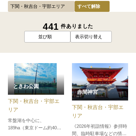
すべて解除
下関・秋吉台・宇部エリア
441
件ありました
並び順
表示切り替え
ときわ公園
赤間神宮
下関・秋吉台・宇部エ
下関・秋吉台・宇部エ
リア
リア
常盤湖を中心に、
《2026年初詣情報》参拝時
189ha（東京ドーム約40個
間、臨時駐車場などの情報
分）の広大な敷地に広がる