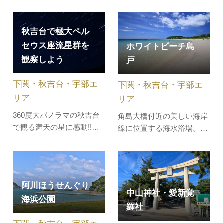
済の活性化を図るため、
プトに、原産地の植生を意
「しものせき宿泊応援キャ
識した８つのゾーン（アフ
ンペーン」を実施します。
リカ、南米、ヨーロッパ、
秋吉台で極大ペル
対象期間中に下関市内の宿
熱帯アジアなど）に、特徴
セウス座流星群を
ホワイトビーチ島
泊施設へ宿泊すると、宿泊
的なシンボルツリーを植栽
観察しよう
戸
料金の割引に加え、市内の
しています。まるで世界を
飲食店やお土産店などで利
旅するかのように珍しい植
下関・秋吉台・宇部エ
下関・秋吉台・宇部エ
用できるクーポンが付与さ
物や花、…
れます。絶…
リア
リア
360度大パノラマの秋吉台
角島大橋付近の美しい海岸
で観る満天の星に感動!!星
線に位置する海水浴場。一
空ガイドから天体の話を聞
帯は北長門海岸国定公園に
いてあなたも星博士に？秋
指定され、角島大橋を眺め
吉台で極大ペルセウス座流
ながら泳ぐことができま
星群を観察しよう!!今年は
す。バーベキューも可能な
阿川ほうせんぐり
新月なのでばっちりペルセ
絶景ビーチスポットです。
中山神社・愛新覚
海浜公園
ウス座流星群が見えそうで
羅社
す～望遠鏡キットを作成、
または望遠鏡を持参される