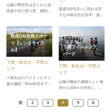
リア
山陽小野田市は古くから須
国道316号沿いに現れる巨
恵器や旦の登り窯、徳利窯
大な14本石柱が目印、源泉
などで知られる窯業が盛ん
かけ流しの「於福温泉」が
なまちです。窯業の新しい
自慢の道の駅です。美祢市
文化として「ガラス文化」
内及び周辺の特産品が揃う
を創造し、平成16年にガラ
秋吉DAI自然スポー
直売所、レストランのほ
ス工房「きららガラス未来
ツ【レンタサイク
か、季節の果物や野菜を使
館」が誕生しました。熱に
下関フィッシング
ル】
った約20種類のシャーベッ
より生まれ変わるガラスの
パーク
トが人気です。於福温泉
特性に触れ、作品を創り上
下関・秋吉台・宇部エ
は、全浴槽かけ流しの温泉
げる喜び…
下関・秋吉台・宇部エ
で、神経痛、…
リア
リア
☞秋吉台のアクティビティ
山陰の眺めの素晴らしい海
拠点施設『Mine秋吉台アク
岸から200ｍの沖合に、長
ティビティセンター』オー
さ100ｍの釣りデッキが備
プン！！同じ風景なのに車
えられています。（平均水
で見るのとはなぜか違う自
前
2
3
4
5
6
深約10ｍ）釣具はレンタル
転車から見る景色を体験し