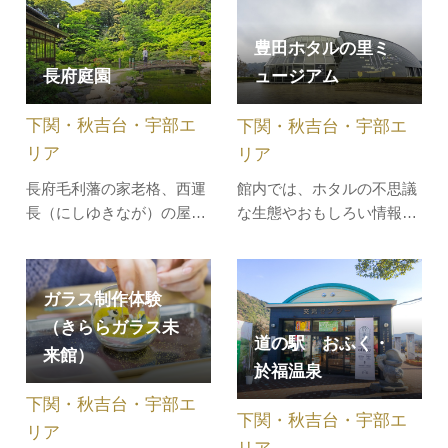
し洞と呼ばれ、戦乱や内乱
す。重厚な母屋と白壁に囲
のおりに里人が牛を奪われ
まれた純和風の庭園が往時
豊田ホタルの里ミ
ることを恐れてここに隠し
を偲ばせてくれます。11月
長府庭園
ュージアム
たため、この名がついてい
には庭園の池を囲む楓が色
たといわれています。大正
づき、純和風庭園と紅葉と
下関・秋吉台・宇部エ
下関・秋吉台・宇部エ
10年１月15日に大島政一氏
のコンビネーションが秋の
により発…
情景に素晴…
リア
リア
長府毛利藩の家老格、西運
館内では、ホタルの不思議
長（にしゆきなが）の屋敷
な生態やおもしろい情報、
跡で、小高い山を背にした
ホタルを取り巻く豊田町の
約3万平方メートルの敷地
自然について、実物・映
には池を中心に書院、茶
像・模型・パネルなどでわ
ガラス制作体験
室、あずまやがあり、かつ
かりやすく紹介していま
（きららガラス未
ての静かなたたずまいが残
す。また館外には、季節毎
道の駅 おふく・
来館）
されています。5月下旬か
のホタルの生態や生息環境
於福温泉
ら6月中旬の菖蒲に続き、6
が観察できる「ホタルせせ
下関・秋吉台・宇部エ
月中旬から8月下旬は睡
らぎ広場」や「天体観測施
下関・秋吉台・宇部エ
蓮、６月下旬か…
設」がありま…
リア