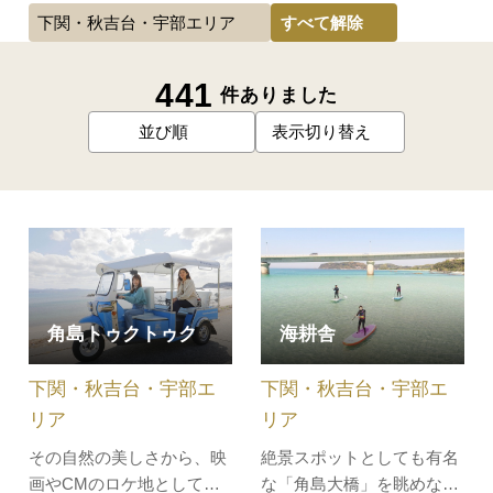
すべて解除
下関・秋吉台・宇部エリア
441
件ありました
並び順
表示切り替え
角島トゥクトゥク
海耕舎
下関・秋吉台・宇部エ
下関・秋吉台・宇部エ
リア
リア
その自然の美しさから、映
絶景スポットとしても有名
画やCMのロケ地としても
な「角島大橋」を眺めなが