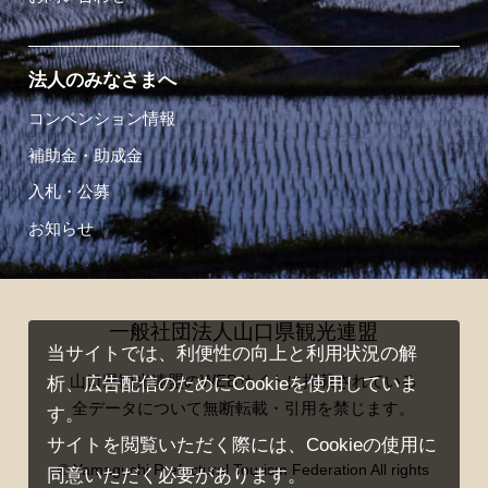
法人のみなさまへ
コンベンション情報
補助金・助成金
入札・公募
お知らせ
一般社団法人山口県観光連盟
当サイトでは、利便性の向上と利用状況の解
山口県観光連盟のWEBサイトに掲載されている
析、広告配信のためにCookieを使用していま
全データについて無断転載・引用を禁じます。
す。
サイトを閲覧いただく際には、Cookieの使用に
© Yamaguchi Prefectural Tourism Federation All rights
同意いただく必要があります。