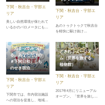
誕生！✨ 楽しい冒険！恐竜
フェも併設されています。
下関・秋吉台・宇部エ
の森✨ 恐竜が頭を動かした
レストラン『…
下関・秋吉台・宇部エ
り、鳴いたりにビック…
リア
リア
美しい自然環境が保たれて
あのトゥクトゥクで秋吉台
いるかのバロメータにもな
を軽快に駆け抜け
っている「鳴き砂」。砂の
る！！！！！！！！7人乗
上を、足の裏をこするよう
りトゥクトゥクレンタルと
にして歩くとキュッキュッ
3人乗りEVトゥクトゥクレ
「泊まってみつけ
となるのが特徴です。鳴き
ときわミュージア
ンタル の営業を 秋吉台観
る。あなただけの
砂の砂浜は日本国内でも限
ム（世界を旅する
光交流センター にてはじ
られた場所にしかなく、う
＃下関日和」しも
植物館）
めました！（※トゥクトゥ
しろはま海水浴場は水質が
のせき宿泊…
クとは東南アジア、主にタ
最高のAAランクを誇りま
下関・秋吉台・宇部エ
イでタクシーとして使用さ
す。ビーチ…
下関・秋吉台・宇部エ
れている3輪バ…
リア
リア
2017年4月にリニューアル
下関市では、市内宿泊施設
オープン。「世界を旅し、
への宿泊を促進し、地域経
感動する植物館」をコンセ