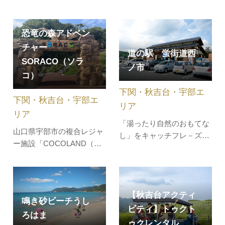
有名な角島エリアで、異国
ら、キラキラと輝く海でマ
気分が味わえるトゥクトゥ
リンアクティビティを思い
クでドライブをしません
っきり楽しみませんか？
恐竜の森アドベン
か。角島の風をダイレクト
「海耕舎」にはＳＵＰ・水
チャー
道の駅 蛍街道西
に感じながら、さわやかに
上サイクリング・クリアカ
SORACO（ソラ
ノ市
橋を疾走することができま
ヤック・サーフィン・トー
コ）
す。＼地元ライタートゥク
イングなど豊富なメニュー
下関・秋吉台・宇部エ
トゥク体験レポート／
が用意されているので、角
下関・秋吉台・宇部エ
島周辺でマ…
リア
リア
「湯ったり自然のおもてな
山口県宇部市の複合レジャ
し」をキャッチフレ－ズ
ー施設「COCOLAND（コ
に、旅をされるお客様が安
コランド）」内に、動く恐
心して利用できる休憩のた
竜たちが暮らす森を舞台に
めの施設となっています。
したアウトドア体験アドベ
物販コーナーでは、豊田町
ンチャー施設「恐竜の森ア
【秋吉台アクティ
を中心に下関市や山口県内
鳴き砂ビーチうし
ドベンチャー
の特産物を多数揃ってお
ビティ】トゥクト
ろはま
SORACO（ソラコ）」が
り、本格的ベーカリー・カ
ゥクレンタル