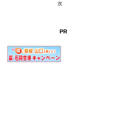
できエサも置いてあります
てみませんか。Mine秋吉台
次
ので、手ぶらで行っても十
ジオパークセンター「カル
分釣りを満喫することがで
スター」の近く秋吉台科学
きます。スタッフから釣り
博物館隣に、 Mine秋吉台
の指導を受けることができ
アクティビ…
PR
るので、初…