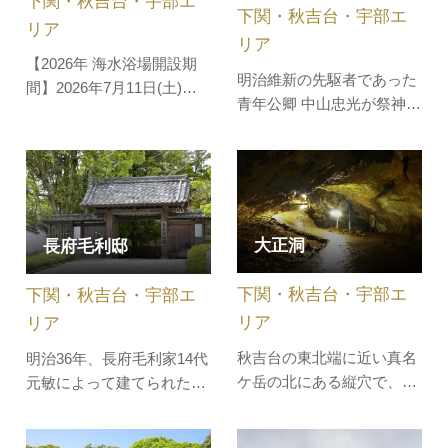
下関・秋吉台・宇部エ
下関・秋吉台・宇部エ
方へ～望…
リア
リア
【2026年 海水浴場開設期
明治維新の先駆者であった
間】2026年7月11日(土)～8
青年公卿 中山忠光が祭神で
月20日(木)頃 阿川地区の住
す。彼は明治天皇の叔父に
民に長く愛される海水浴
あたり、幕末の動乱期に急
場。湾内の地形で波が穏や
進派の青年公卿として活躍
かなため、小さなお子様連
しましたが、元治元年
れのご家族にも安心してお
（1864）12月、20歳の時に
楽しみいただけます。水の
大正洞
長府毛利邸
凶徒に襲われ、暗殺されま
透明度が高く、広々とした
した。境内には彼のお墓と
芝生エリアも魅力です。・
下関・秋吉台・宇部エ
下関・秋吉台・宇部エ
ともに、中国清朝最後の皇
トイ…
帝、宣統帝…
リア
リア
秋吉台の東北端に近い真名
明治36年、長府毛利家14代
ケ岳の北にある縦穴で、連
元敏によって建てられた邸
絡した数層からなっている
宅で、明治天皇の行在所と
立体的な石灰洞。昔は牛隠
しても使われたところで