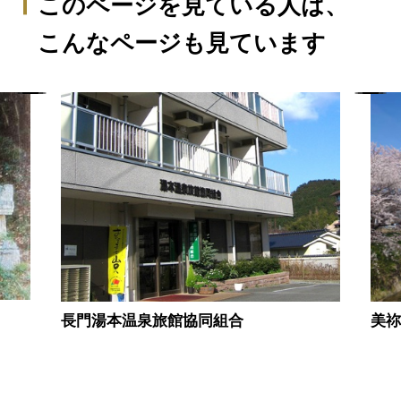
このページを見ている人は、
こんなページも見ています
長門湯本温泉旅館協同組合
美