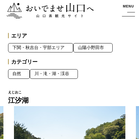
おいでませ山口へー山口県観光サイト
MENU
エリア
下関・秋吉台・宇部エリア
山陽小野田市
カテゴリー
自然
川・滝・湖・渓谷
江汐湖