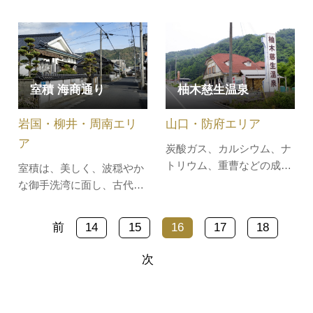
山口県柳井市の民芸品であ
した化石を中心に世界中の
る「柳井金魚ちょうちん」
化石を約5,000点展示。子
を作る体験メニューです。
供達が好きな「昆虫」をは
通常の体験メニューにはな
じめとした「せきつい動
い、竹ひごの骨組み段階か
物」「アンモナイト」の3
室積 海商通り
柚木慈生温泉
ら作り始める本格的な製作
つをテーマに、模型等など
工程で、自分だけの「柳井
が展示されています。
岩国・柳井・周南エリ
山口・防府エリア
金魚ちょうちん」を作りま
す。体験…
ア
炭酸ガス、カルシウム、ナ
トリウム、重曹などの成分
室積は、美しく、波穏やか
を大量に含む、全国でもま
な御手洗湾に面し、古代か
れにみる優れた泉質。大原
ら瀬戸内海航路の重要な港
湖、滑渓谷に近く、国道
町として、また、海の守護
前
14
15
16
17
18
315号線のそばに建つ温泉
仏「普賢菩薩」を祀る普賢
宿泊施設です。日帰り湯も
寺の門前町としても栄えま
次
実施。
した。江戸時代に長州藩に
よる港の再開発で室積会所
が置かれ、北前船の寄港地