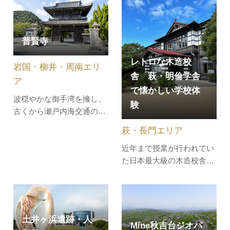
しむことができます。＼地
元ライターが体験してみま
した！／
普賢寺
レトロな木造校
岩国・柳井・周南エリ
舎 萩・明倫学舎
ア
で懐かしい学校体
波穏やかな御手湾を擁し、
験
古くから瀬戸内海交通の良
港として発達した室積に建
萩・長門エリア
つ普賢寺は、平安時代に性
近年まで授業が行われてい
空上人が一堂を建立したこ
た日本最大級の木造校舎の
とに始まるといわれていま
長い廊下でぞうきんがけの
す。本尊の普賢菩薩は、海
体験や、小学校の教室を再
の守り仏として信仰され、
現した復元教室で朗唱や書
瀬戸内を航行する諸国の廻
道を体験し、昔ながらの食
船が寄港して航路の安全を
土井ヶ浜遺跡・人
器を使った学校給食を堪
祈願する…
Mine秋吉台ジオパ