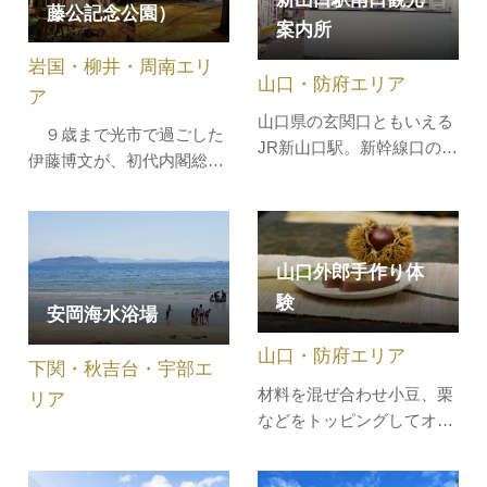
りました。このとき、川底
藤公記念公園）
合施設です。
が浅く木を流しにくいとこ
案内所
ろでは、川をせきとめて水
岩国・柳井・周南エリ
位をあげ､ …
山口・防府エリア
ア
山口県の玄関口ともいえる
９歳まで光市で過ごした
JR新山口駅。新幹線口の改
伊藤博文が、初代内閣総理
札隣りの分かりやすい位置
大臣に就任後、大日本帝国
に観光案内所があります。
憲法の制定や不平等条約の
新幹線発着駅という場所が
改正など、近代化に取り組
ら、山口市のみならず、駅
む当時の時代の流れを伊藤
山口外郎手作り体
を拠点とした広範囲の案内
公の言動から紹介しま
験
にも案内員さんが丁寧に対
安岡海水浴場
す。 特別展の実施など新
応。また、外国人対応担当
たなコンテンツで誘客を図
山口・防府エリア
の方がおられ（常時ではあ
下関・秋吉台・宇部エ
ることができるとともに、
りません…
材料を混ぜ合わせ小豆、栗
農産物等直売…
リア
などをトッピングしてオリ
ジナル外郎を作ります。作
りたての自分だけの味を楽