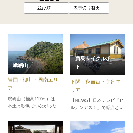
並び順
表示切り替え
角島サイクルポー
峨嵋山
ト
岩国・柳井・周南エリ
下関・秋吉台・宇部エ
ア
リア
峨嵋山（標高117ｍ）は、
【NEWS】日本テレビ「ヒ
本土と砂浜でつながった陸
ルナンデス！」で紹介され
繋島（りくけいとう）で、
ました！2025年11月27日放
その山容が中国四川省の峨
送「ナンチャンと行く！今
眉山に似ているところから
が旬の山口でテンション爆