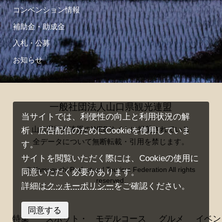
コンベンション情報
補助金・助成金
入札・公募
お知らせ
一般社団法人山口県観光連盟
当サイトでは、利便性の向上と利用状況の解
山口県観光連盟のWEBサイトに掲載されている
析、広告配信のためにCookieを使用していま
全データについて無断転載・引用を禁じます。
す。
サイトを閲覧いただく際には、Cookieの使用に
© Yamaguchi Prefectural Tourism Federation All rights
同意いただく必要があります。
reserved.
詳細は
クッキーポリシー
をご確認ください。
同意する
特集
スポット・
モデルコース
グルメ
イベン