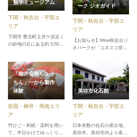
類学ミュージアム
能。
ーク ジオガイド
下関・秋吉台・宇部エ
下関・秋吉台・宇部エ
リア
リア
下関市 豊北町土井ケ浜近く
【お知らせ】Mine秋吉台ジ
の砂地の丘にある約 9,500
オパークが「ユネスコ世界
㎡の遺跡。この遺跡は弥生
ジオパーク」に認定されま
時代前期の終わりごろを中
した！ジオツアーでは、認
心として営まれた集団墓地
定ジオガイドが大地の成り
です。発掘調査で、300体
「柳井金魚ちょう
立ちと人々の暮らしとのつ
余りの人骨が発見され、副
ちん」一から製作
ながりを通じて、大地の楽
葬品とともに弥生式土器そ
体験
美祢市化石館
しみ方をご案内します。日
の他の遺物も出土しまし
本最大級のカルスト台地
た。ミュージアムには、土
岩国・柳井・周南エリ
下関・秋吉台・宇部エ
「秋吉台」でのトレッキン
井ケ浜遺跡…
グや特別天…
ア
リア
竹ひご・和紙・染料を用い
日本有数の化石の産出地、
て、半日かけてゆっくりと
美祢市。美祢市内より産出