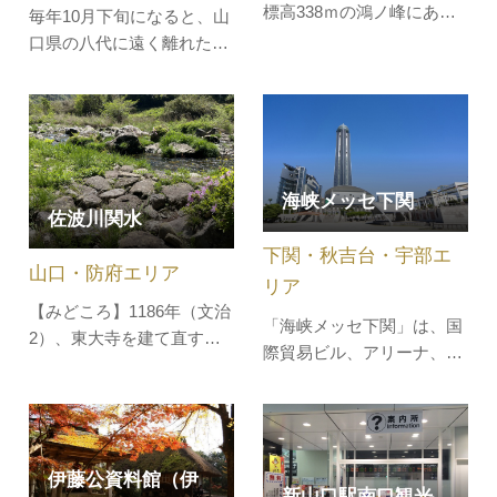
標高338ｍの鴻ノ峰にある
毎年10月下旬になると、山
城跡で、大内氏遺跡の一つ
口県の八代に遠く離れたシ
として史跡指定をうけてい
ベリアからナベツルが渡来
ます。大内氏最後の義長が
し、３月上旬まで越冬しま
毛利軍の進軍に備え、弘治
す。八代は、周囲を小高い
３年（1557）に築城された
山に囲まれた標高300ｍ～
典型的な山城で、山頂に本
350ｍの小さな盆地で、本
丸跡などを残します。この
海峡メッセ下関
州で唯一のツル渡来地で
佐波川関水
山に登る道は、山口大神宮
す。また近代日本で他の地
からも登…
下関・秋吉台・宇部エ
域に先駆け、生きものの保
山口・防府エリア
護をはじめた…
リア
【みどころ】1186年（文治
「海峡メッセ下関」は、国
2）、東大寺を建て直す役
際貿易ビル、アリーナ、海
割を担った俊乗房重源（し
峡ゆめタワーの三つの建物
ゅんじょうぼうちょうげ
から構成され、展示見本市
ん）は、佐波郡の山で木を
会場、イベントホール、国
切りだし、佐波川をつかっ
際会議場、オフィスなどか
て海まで流し、奈良へと送
伊藤公資料館（伊
らなる総合的、多目的な複
新山口駅南口観光