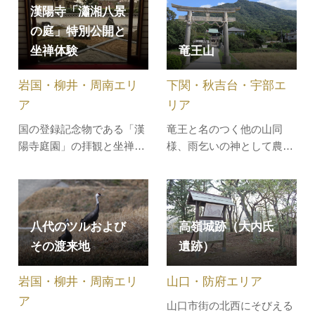
命名されたといわれていま
上げツアー」自動車では見
漢陽寺「瀟湘八景
す。現在は完全に陸地にな
過ごしてしまう風景や狭い
の庭」特別公開と
り、瀬戸内海に突き出した
路地など自転車ならではの
坐禅体験
竜王山
半島となっています。湾外
角島を感じることができま
の周防灘に面した海岸線は
す。普通自転車や電動アシ
岩国・柳井・周南エリ
下関・秋吉台・宇部エ
断崖絶壁…
スタント自…
ア
リア
国の登録記念物である「漢
竜王と名のつく他の山同
陽寺庭園」の拝観と坐禅体
様、雨乞いの神として農業
験ができます。昭和を代表
に深く関わってきました。
する庭園家重森三玲が手掛
いくつかの登山ルートのう
けた庭園の中で、通常は非
ち、内日地区からの道は中
公開となっている庭園「瀟
国自然歩道の一部として整
八代のツルおよび
高嶺城跡（大内氏
湘八景の庭」を特別公開し
備されています。樹々に覆
その渡来地
遺跡）
ます。さらに「瀟湘八景の
われた道を登って山頂へ到
庭」を前にしての坐禅も
着すると、陽光に溢れる山
岩国・柳井・周南エリ
山口・防府エリア
DC期間限定で体験できま
頂からの視野は広く、響灘
す！ぜひ漢陽…
を一望に見…
ア
山口市街の北西にそびえる