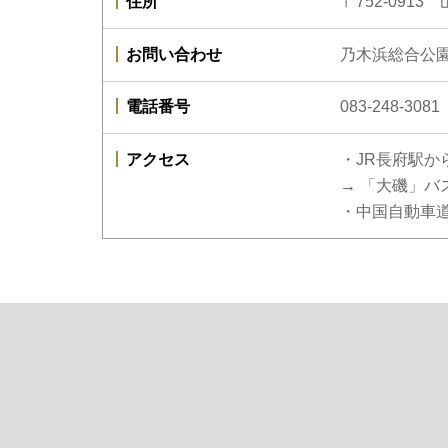
住所
〒752-091
お問い合わせ
乃木浜総合公
電話番号
083-248-3081
アクセス
・JR長府駅か
→ 「大磯」バ
・中国自動車道