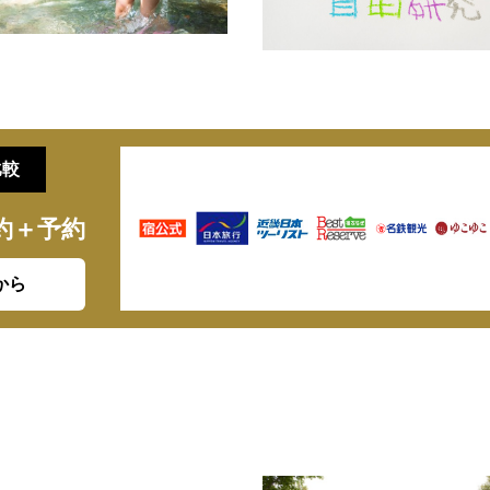
比較
約＋予約
から