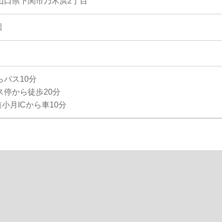
3 山口県下関市乃木浜2丁目
園
らバス10分
ス停から徒歩20分
小月ICから車10分