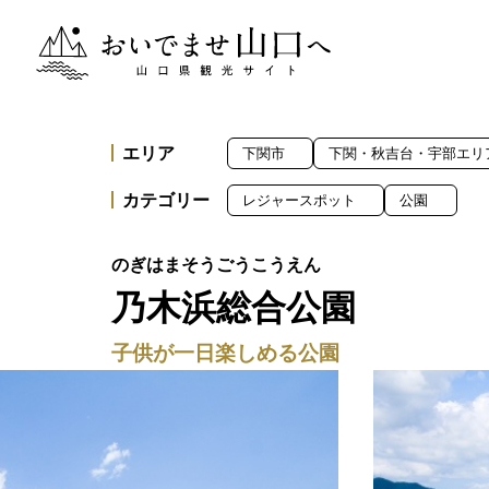
おいでませ山口へー山口県観光サイト
エリア
下関市
下関・秋吉台・宇部エリ
カテゴリー
レジャースポット
公園
乃木浜総合公園
子供が一日楽しめる公園