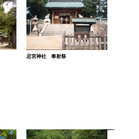
忌宮神社 奉射祭
豊浦宮忌