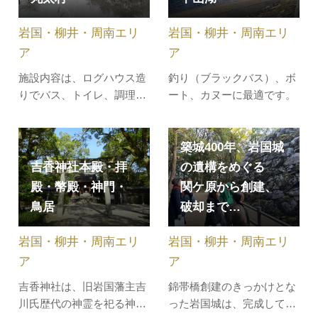
に訪れる方も多いとか。毎
諸隊の調停を図ったことで
週土・日曜には甲冑体験
二重スパイとして疑われる
岩国・柳井・周南エリ
岩国・柳井・周南エリ
（予約制）も…
ことになる…
ア
ア
施設内容は、ログハウス造
釣り（ブラックバス）、ボ
りでバス、トイレ、調理施
ート、カヌーに最適です。
設、冷暖房等完備の宿泊施
設のバンガローがあり、休
憩もできます。木の香りの
築城400年、岩国城
ログハウスで別荘気分を満
吉香神社本殿・拝
の遺構をめぐる
喫して、周東町特産・高森
殿・幣殿・神門・
関ケ原から創建、
牛のバーベキューはいかが
鳥居
破却まで…
ですか？木工品作成の体験
施設（有料、材料費等必
岩国・柳井・周南エリ
岩国・柳井・周南エリ
要）もあり…
ア
ア
吉香神社は、旧岩国藩主吉
錦帯橋創建のきっかけとな
川氏歴代の神霊を祀る神社
った岩国城は、完成してわ