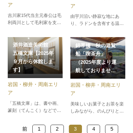
ア
ア
吉川家15代当主元春公は毛
由宇川沿い静寂な地にあ
利両川として毛利家を支
り、ラドンを含有する温泉
え、16代元長公は秀吉の
です。
下、四国・九州平定に出陣
します。17代広家公は関ヶ
酒井酒造美術館
錦帯橋 秋の遊覧
原の戦いを経て岩国へと移
五橋文庫【2025年
船「喫茶舟」
り、岩国城など藩の礎を築
９月から休館しま
（2025年度より運
きました。令和7年からの3
す】
航しておりませ…
年間は、三公それぞれが節
目の年を迎えます。激動の
岩国・柳井・周南エリ
岩国・柳井・周南エリ
時代を生き抜…
ア
ア
「五橋文庫」は、書や画、
美味しいお菓子とお茶を楽
篆刻（てんこく）などで秀
しみながら、のんびりと遊
でた才能を発揮した文人の
覧を楽しめます。乗船者に
小林雲道人（こばやし・う
は、船上の喫茶店で優雅な
前
1
2
3
4
5
んどうにん）の作品などを
ひとときをお楽しみくださ