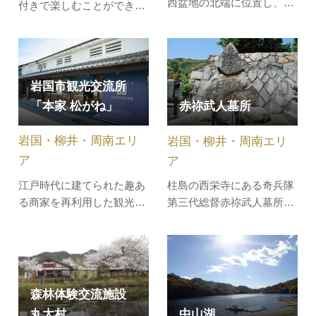
西盆地の北端に位置し、頂
付きで楽しむことができま
上からは盆地が一望できま
す。紅葉の時期には毎日ガ
す。西側登山道には駐車場
イドを受け付けており季節
やトイレの完備した林間広
を楽しめます。また、12月
場があり、そこから山頂ま
には錦帯橋周辺の展示施設
岩国市観光交流所
で317mの整備された山道
を巡るガイド（１～２時
を、徒歩約10～15分で展望
「本家 松がね」
赤祢武人墓所
間）も実施しています。錦
台に立つことができます。
帯橋の料金所にガイドが待
戦国時代、大内氏の重臣で
岩国・柳井・周南エリ
岩国・柳井・周南エリ
機していますのでぜひお声
あった杉隆泰…
がけくださ…
ア
ア
江戸時代に建てられた趣あ
柱島の西栄寺にある奇兵隊
る商家を再利用した観光交
第三代総督赤祢武人墓所。
流施設です。太い梁が目を
柱島の医師の子として生ま
引く重厚な造りの館内に
れた赤祢武人は、松下村塾
は、地酒の試飲や岩国レン
で吉田松陰に学び、後に奇
コンなど特産品の試食（有
兵隊の第三代総督を務め
料）ができるスペースがあ
る。しかし、当時藩政を主
森林体験交流施設
ります。お土産選びの参考
導していた俗論派と正義派
丸太村
中山湖