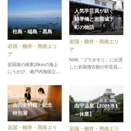
いう）のある花こう岩が出
ています。これらの岩間を
人気学芸員が紡ぐ
流れる清流と、両岸の樹木
錦帯橋と岩国城下
とが調和し、見事な峡谷美
町の物語
を展開しています。なお、
柱島・端島・黒島
この周辺…
岩国・柳井・周南エリ
岩国・柳井・周南エリ
ア
ア
NHK「ブラタモリ」に出演
岩国港の南東26kmの海上
した岩国徴古館の学芸員
にうかび、瀬戸内海国立公
が、錦帯橋と岩国の歴史を
園の指定区域にある。景観
紐解く特別ガイドツアー。
にも恵まれ、漁業が中心
「流されない橋」と称され
で、釣りや海水浴場、キャ
る錦帯橋が架けられた理由
ンプ場としても好適地であ
を、岩国城下町の町割りや
吉川史料館 記念
由宇温泉【2021.8.1
る。
武家屋敷が残る町並みから
特別展
～休業】
探ります。歴史に詳しい方
もそうでない方も、岩国の
岩国・柳井・周南エリ
岩国・柳井・周南エリ
奥深さに魅…