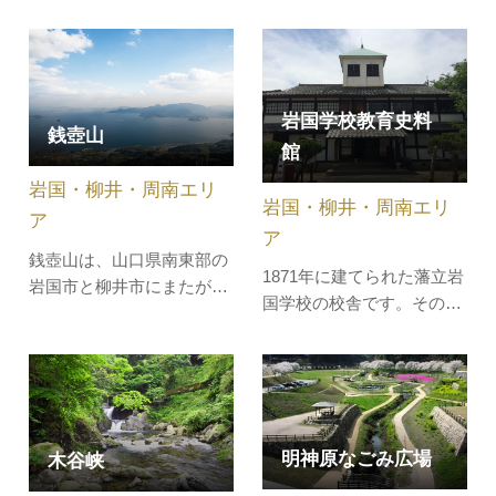
です。現社殿は享保13年
ずか7年で江戸幕府の「一
(1728)に、横山の白山神社
国一城令」により破却され
境内に造営され、明治18年
た悲運の山城です。城主・
(1885)に旧城跡の現在地に
吉川広家公の築城に至るま
移築されたものです。鳥
での背景、破却の理由、そ
岩国学校教育史料
銭壺山
居、神門、拝殿及び幣殿、
して400年前の築城時から
館
本殿が南から北に一直線に
残る石積や空堀など、全国
岩国・柳井・周南エリ
並んだ構成となっていま
的にも珍しい周辺遺構を、
岩国・柳井・周南エリ
す。全国的にも…
現在に残さ…
ア
ア
銭壺山は、山口県南東部の
1871年に建てられた藩立岩
岩国市と柳井市にまたがる
国学校の校舎です。その
標高540ｍの山。平家の残
後、岩国尋常小学校とな
党が財宝の入った壺を埋め
り、宇野千代も通っていま
たという伝説が残されてい
した。この校舎では、東芝
ます。山頂からは、瀬戸内
の創始者・藤岡市助や小説
海の島々をはじめ、天気の
家・国木田独歩なども学ん
いい日は四国の山々や九州
明神原なごみ広場
木谷峡
でいます。現在は、教育資
の国東半島まで見渡せま
料館として活用され、当時