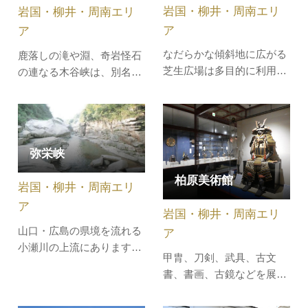
す。山腹には山口県由宇青
岩国・柳井・周南エリ
岩国・柳井・周南エリ
の教科書類、児童の作文・
少年自然の…
詩集・感想文…
ア
ア
なだらかな傾斜地に広がる
鹿落しの滝や淵、奇岩怪石
芝生広場は多目的に利用で
の連なる木谷峡は、別名も
きます。バーベキューがで
みじ峡といわれ、県内屈指
きる広場には炊飯棟が整備
の紅葉の名所です。白いし
されており、自然の沢を整
ぶきをあげて流れる木谷川
備した水路、水車と遊歩
と、渓谷を覆うように色づ
弥栄峡
道、炭焼き小屋などが配置
く両岸のもみじのコントラ
された心なごむ憩いの空間
ストが大変美しい場所で
柏原美術館
です。公園内をゆったりと
岩国・柳井・周南エリ
す。
散策することができます。
ア
岩国・柳井・周南エリ
春の桜、斜…
山口・広島の県境を流れる
ア
小瀬川の上流にあります。
甲胄、刀剣、武具、古文
小瀬川は、川幅が狭く、流
書、書画、古鏡などを展示
れが速いので、川岸や川底
しています。
には多くの割れ目（節理と