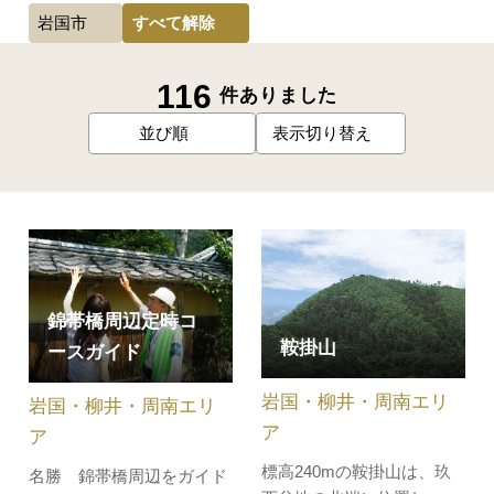
すべて解除
岩国市
116
件ありました
並び順
表示切り替え
錦帯橋周辺定時コ
鞍掛山
ースガイド
岩国・柳井・周南エリ
岩国・柳井・周南エリ
ア
ア
標高240mの鞍掛山は、玖
名勝 錦帯橋周辺をガイド