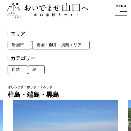
おいでませ山口へー山口県観光サイト
MENU
エリア
岩国市
岩国・柳井・周南エリア
カテゴリー
自然
島
柱島・端島・黒島