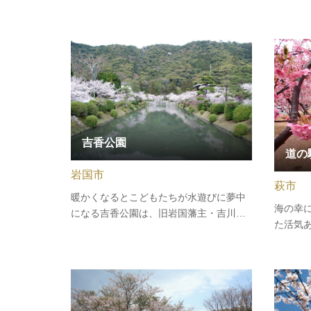
様々な
が美しい島です。島の周囲は約30kmと、
に春に
自転車でも3時間ほどで回れます。宿泊施
見ごろ
設やハイキングコース、キャンプ場やバ
ーベキュー施設（家族旅行村）、…
吉香公園
道の
岩国市
萩市
暖かくなるとこどもたちが水遊びに夢中
海の幸
になる吉香公園は、旧岩国藩主・吉川家
た活気
の居館を整備した歴史公園です。明治に
ラスの
なって公園として一般公開され、市民の
介はも
憩いの場になりました。大きくアーチ状
菜が並
に放水される中央の大噴水には、虹がか
送の味
かることも。随所に作られた花壇で…
は唯一