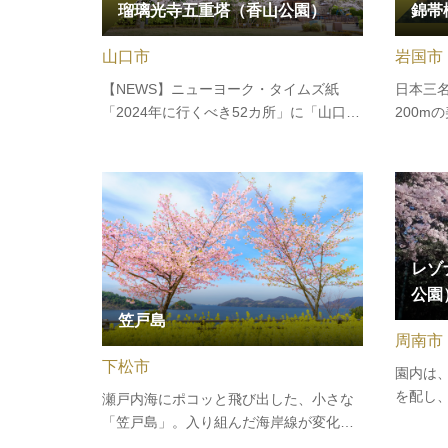
瑠璃光寺五重塔（香山公園）
錦帯
山口市
岩国市
【NEWS】ニューヨーク・タイムズ紙
日本三
「2024年に行くべき52カ所」に「山口
200m
市」が選ばれ、瑠璃光寺五重塔が紹介さ
時代初期
れました！関連記事を読む 【令和の大改
長さ19
修】約70年ぶりの檜皮葺屋根の全面葺き
います
替え工事が終了いたしました。大囲いが
する約1
外され、全容がご覧いただけます。…
には紅
レゾ
公園
笠戸島
周南市
下松市
園内は
を配し
瀬戸内海にポコッと飛び出した、小さな
「ゆめ
「笠戸島」。入り組んだ海岸線が変化に
楽しん
富み、大小無数の奇岩が点在する海と緑