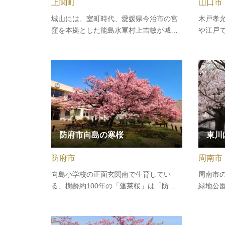
上関町
山口市
城山には、室町時代、愛媛県今治市の宮
木戸孝
窪を本拠とした能島水軍村上吉敏が城を
や江戸
設けて代々居城し、上関海峡を通過する
明治新
船の見張りを行っていました。この地は
た。新
平成10年度に発掘調査が行われ、その後
参与、
公園として整備されたものです。園内に
文の起
は物見台や東屋が設置され、美しい…
といっ
防府市向島の寒桜
東川
防府市
周南市
向島小学校の正面玄関南で生育してい
周南市
る、樹齢約100年の「蓬莱桜」は「防府
緑地公
市向島の寒桜」として山口県天然記念物
知られ、
に指定されています。 向島尋常小学校の
下旬か
卒業生が記念植樹し、以来希望にあふれ
川緑地