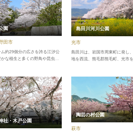
の挙兵を機に長州藩を討幕運動の
公園
島田川河川公園
野田市
光市
ーム約29個分の広さを誇る江汐公
島田川は、岩国市周東町に発し
豊かな植生と多くの野鳥や昆虫に
地を西流、熊毛郡熊毛町、光市
た自然豊かな公園です。公園の中
て周防灘に注ぐ、34.5kmの二
まるで群青の鏡のように光るロマ
口付近には、晩秋から春先にか
クな江汐湖が広がります。園内に
ミネコ、ユリカモメ、コサギ、
な子供を連れたファミリーからシ
70種にのぼる野鳥が群をなしま
で、老若男女が集います。ま…
上旬には、川沿いの桜が美しく
陶芸の村公園
神社・木戸公園
萩市