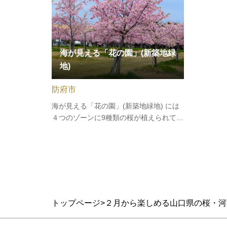
た数々の巣立ちの姿を見届けてきた桜。
る「東川
悠々とした姿は多くの人々から…
周年を
海が見える「花の園」(新築地緑
地)
防府市
海が見える「花の園」(新築地緑地) には
４つのゾーンに9種類の桜が植えられてお
り、3月上旬の河津桜の開花から5月下旬
の菊桜まで、桜の開花リレーが楽しめま
す。一番北に植えている約130本の河津
桜の時期には大勢の来園者にお越しいた
だいています。
トップページ
２月から楽しめる山口県の桜・河津