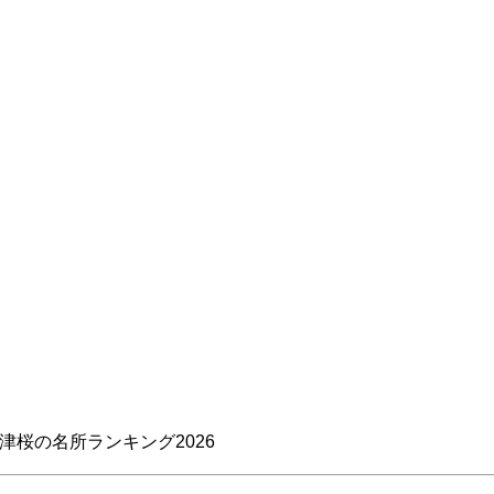
ぼんぼりまつり」は2026年で47
合遊具も整備されており、子供
迎え多くの人が訪れます。…
としても人気です。3月下旬から
桜の名所ランキング2026