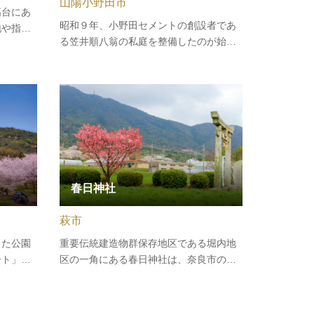
山陽小野田市
高台にあ
昭和９年、小野田セメントの創設者であ
地や指月
る笠井順八翁の私庭を整備したのが始ま
景色が一
りです。園内には笠井順八翁像をはじ
十月桜や
め、野外ステージなどの施設がありま
え、四季
す。桜300本、つつじ200本が植栽されて
0月の
あり、桜の花が公園をピンクに染める
ル」は…
春、ドラマチックな夜桜が訪れる花見客
を…
春日神社
萩市
きた公園
重要伝統建造物群保存地区である堀内地
ート」
区の一角にある春日神社は、奈良市の春
」「ロー
日大社が本社で、県北部有数の古社で
園の外周
す。神社前の道には桜並木があり、3月下
大きな複
旬～4月上旬ごろにはお花見が楽しめま