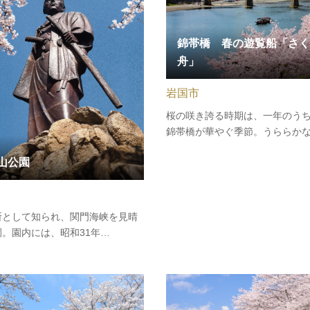
錦帯橋 春の遊覧船「さく
舟」
岩国市
桜の咲き誇る時期は、一年のう
錦帯橋が華やぐ季節。うららか
のなか、錦川の流れに身をゆだ
山公園
かがでしょう。桜に彩られた河
橋をご堪能いただけます。運航期間
～17:00の間（最終運航16：30
期は運航時間を延長する場合が
所として知られ、関門海峡を見晴
。園内には、昭和31年
6）、没後90年を記念して建立され
晋作の陶像が立っています。高杉
、萩に生まれ、松下村塾に学び、
最強軍団「奇兵隊」を創設、長府