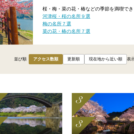
桜・梅・菜の花・椿などの季節を満喫でき
河津桜・桜の名所９選
梅の名所７選
菜の花・椿の名所７選
並び順
アクセス数順
更新順
現在地から近い順
表