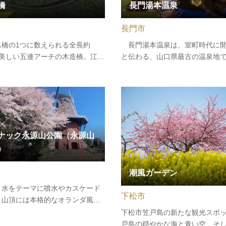
橋
長門湯本温泉
長門市
名橋の1つに数えられる全長約
長門湯本温泉は、室町時代に開
の美しい五連アーチの木造橋。江戸
と伝わる、山口県最古の温泉地
の1673年に創建されたもので、
2020年のまちづくり再生を機に
3.3ｍ 幅5ｍの五連アーチを描いて
天国」を合言葉に、清流・音信
。春にはソメイヨシノをはじめと
にした温泉街が新しく生まれ変
500本の桜、夏には木々の緑、秋
た。 石畳の遊歩道をそぞろ歩
葉が彩を添え優雅な景観が広が…
テラスに腰を下ろして清流を眺
ナック永源山公園（永源山
）
潮風ガーデン
、水をテーマに噴水やカスケード
下松市
、山頂には本格的なオランダ風車
風車」があります。年間を通じて
下松市笠戸島の新たな観光スポ
でいただけるよう、四季折々の
戸島の穏やかな海と青い空、そ