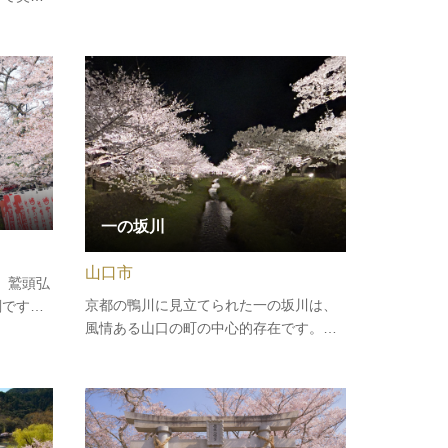
で、指月山に築城されたことから「指月
「潮風ガ
城」とも呼ばれていました。1874年（明
年、２月
治7年）に解体されてしまいましたが、…
河津桜と
津桜まつ
８月…
一の坂川
山口市
代、鷲頭弘
京都の鴨川に見立てられた一の坂川は、
刹です。
風情ある山口の町の中心的存在です。春
山大寧護
は桜やつつじを、初夏はゲンジボタルを
時は西の
鑑賞でき、四季折々の風物詩を堪能でき
り、約
ます。川沿いの喫茶店で一の坂川を見な
になって
がら小休憩。古民家を改築したお店が並
根付か…
ぶレトロな街並みは、散策にもぴっ…