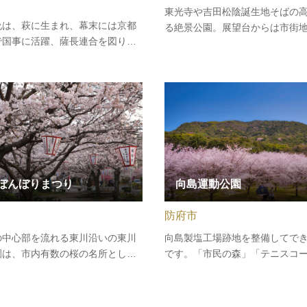
東光寺や吉田松陰誕生地そばの
允は、萩に生まれ、幕末には京都
る絶景公園。展望台からは市街
で国事に活躍、薩長連合を図り、
山、日本海に浮かぶ島々などの
政府樹立の大きな力となりまし
望できます。春には桜、秋には
政権が発足すると、総裁局顧問・
ハギ、初冬には寒椿が見頃を迎
参議を歴任。以後、五箇条の御誓
折々の花木が楽しめます。特に1
草に始まり、版籍奉還、廃藩置県
「日本一長いハギの花のトンネ
た歴史に残る決断を次々に断行…
ぼんぼりまつり
向島運動公園
防府市
の中心部を流れる東川沿いの東川
向島製塩工場跡地を整備してで
園は、市内有数の桜の名所として
です。「市民の森」「テニスコ
約100本のソメイヨシノが、3月
「多目的レクリエーション広場
ら4月上旬に見頃をむかえます。東
ラースケート場」等があり、公
公園の春の風物詩として開催され
には園路も整備されています。