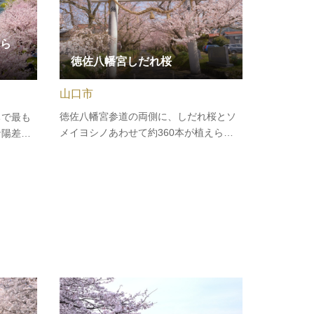
ら
徳佐八幡宮しだれ桜
山口市
徳佐八幡宮参道の両側に、しだれ桜とソ
ちで最も
メイヨシノあわせて約360本が植えら
な陽差し
れ、毎年4月上中旬に満開の花でおおわれ
ねてはい
ます。参道がまるでピンクのトンネルの
畔と錦帯
ようになり、近隣はもとより県外からも
11:00
多くの花見客が訪れます。
）※観桜
あり…