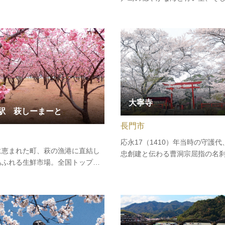
花木を園内に植栽しています。特
い花のコラボレーションから、
は、桜やつつじ、チューリップが
ーデン」と命名されました。毎
を迎えます。4月下旬から5月上…
中旬～３月上旬には約500本の
菜の花が咲き誇り、「笠戸島河
り」も開催されます。7月下旬～
大寧寺
駅 萩しーまーと
長門市
応永17（1410）年当時の守護
に恵まれた町、萩の漁港に直結し
忠創建と伝わる曹洞宗屈指の名
あふれる生鮮市場。全国トップク
大寧寺の正式名称は、瑞雲萬歳
人気を誇る道の駅には、新鮮な魚
国禅寺。室町時代の開創で、当
ちろん、水産加工品、地元産の野
高野といわれるほどの隆盛を誇
びます。店内の水槽で泳ぐ漁港直
600年の間に、様々な歴史舞台
は、宅配も可能。全国の道の駅で
おります。山口に京風の文化を
、購入した魚介類をお店に持…