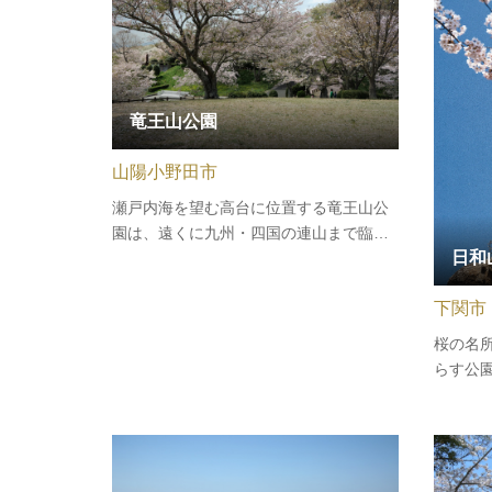
竜王山公園
山陽小野田市
瀬戸内海を望む高台に位置する竜王山公
園は、遠くに九州・四国の連山まで臨む
日和
パノラマ風景が自慢の絶景スポットで
す。併設されたオートキャンプ場の個別
下関市
サイトには、各サイトに水道、AC電源ユ
ニットが完備されており快適です。広い
桜の名
芝生の大きな竜の遊具は子供たちに大…
らす公園
（195
た高杉
晋作は
幕末の