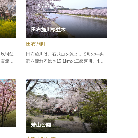
田布施川桜並木
田布施町
、玖珂盆
田布施川は、石城山を源として町の中央
を貫流し
部を流れる総長15.1kmの二級河川。4月
級河川。河
初旬になると、川沿いに植えられたソメ
けて、ウ
イヨシノやしだれ桜など約350本を超え
カモなど
る桜が満開となり、整備された桜の川土
す。4月
手は花見客が訪れます。4月上旬にはたぶ
咲き…
せ桜まつりが開催されます。
若山公園