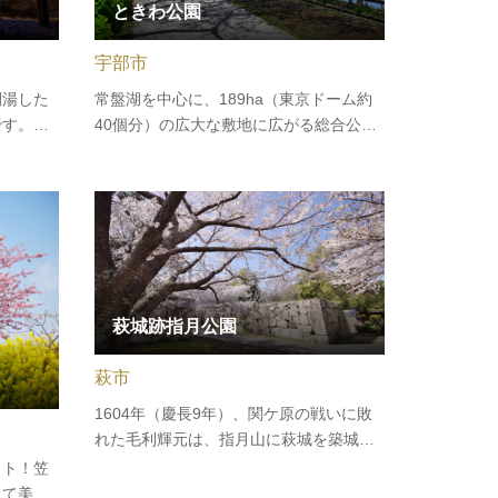
ときわ公園
宇部市
湯した
常盤湖を中心に、189ha（東京ドーム約
です。
40個分）の広大な敷地に広がる総合公
「オソト
園。2023年10月には『新世紀エヴァンゲ
川を中心
リオン』に登場する「ロンギヌスの槍」
わりまし
が刺さり話題に！（日本最大・全長7メー
き、川床
トル超）園内には、約3,500本の桜、約2
…
万株のショウブやツツジ、アジサイな…
萩城跡指月公園
萩市
1604年（慶長9年）、関ケ原の戦いに敗
れた毛利輝元は、指月山に萩城を築城し
ました。萩城は、江戸時代には珍しく周
ット！笠
囲を石垣と土塀で囲った本格的な山城
して美し