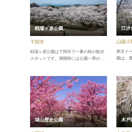
功山寺
主役…
江汐
戦場ヶ原公園
山陽小
下関市
東京ド
戦場ヶ原公園は下関市で一番の桜の観光
園は、
スポットです。満開時には公園一帯が桜
恵まれ
に覆われる姿は圧巻です。展望台からは
心には
市街地が一望できます。園内には日中戦
ンチッ
争戦死者慰霊の忠霊塔が建立されており
は小さ
ます。
ニアま
城山歴史公園
木戸