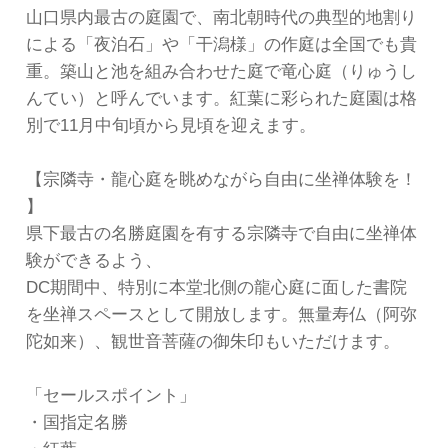
山口県内最古の庭園で、南北朝時代の典型的地割り
による「夜泊石」や「干潟様」の作庭は全国でも貴
重。築山と池を組み合わせた庭で竜心庭（りゅうし
んてい）と呼んでいます。紅葉に彩られた庭園は格
別で11月中旬頃から見頃を迎えます。
【宗隣寺・龍心庭を眺めながら自由に坐禅体験を！
】
県下最古の名勝庭園を有する宗隣寺で自由に坐禅体
験ができるよう、
DC期間中、特別に本堂北側の龍心庭に面した書院
を坐禅スペースとして開放します。無量寿仏（阿弥
陀如来）、観世音菩薩の御朱印もいただけます。
「セールスポイント」
・国指定名勝