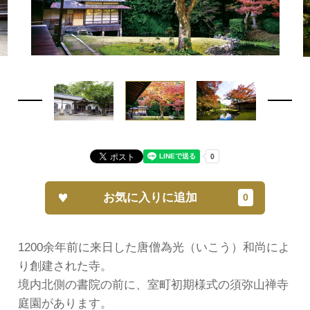
お気に入りに追加
1200余年前に来日した唐僧為光（いこう）和尚によ
り創建された寺。
境内北側の書院の前に、室町初期様式の須弥山禅寺
庭園があります。