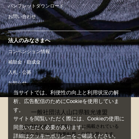
パンフレットダウンロード
お問い合わせ
法人のみなさまへ
コンベンション情報
補助金・助成金
入札・公募
お知らせ
当サイトでは、利便性の向上と利用状況の解
析、広告配信のためにCookieを使用していま
す。
一般社団法人山口県観光連盟
サイトを閲覧いただく際には、Cookieの使用に
山口県観光連盟のWEBサイトに掲載されている
同意いただく必要があります。
全データについて無断転載・引用を禁じます。
詳細は
クッキーポリシー
をご確認ください。