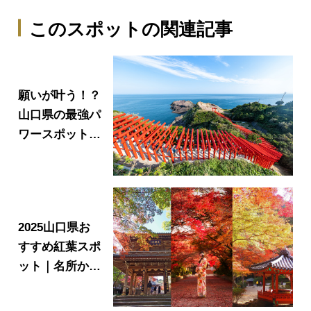
このスポットの関連記事
願いが叶う！？
山口県の最強パ
ワースポット
2026 ～開運め
ぐり～
2025山口県お
すすめ紅葉スポ
ット｜名所から
穴場まで。見頃
時期やイベント