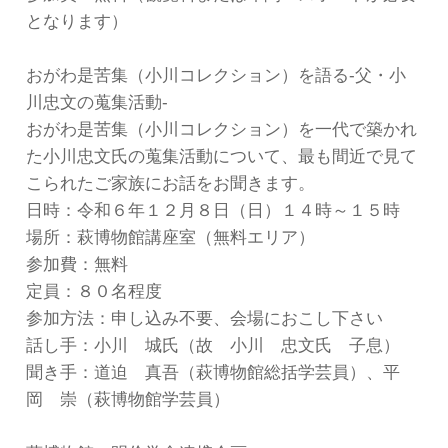
となります）
おがわ是苦集（小川コレクション）を語る-父・小
川忠文の蒐集活動-
おがわ是苦集（小川コレクション）を一代で築かれ
た小川忠文氏の蒐集活動について、最も間近で見て
こられたご家族にお話をお聞きます。
日時：令和６年１２月８日（日）１４時～１５時
場所：萩博物館講座室（無料エリア）
参加費：無料
定員：８０名程度
参加方法：申し込み不要、会場におこし下さい
話し手：小川 城氏（故 小川 忠文氏 子息）
聞き手：道迫 真吾（萩博物館総括学芸員）、平
岡 崇（萩博物館学芸員）