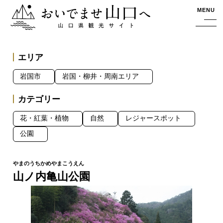
おいでませ山口へー山口県観光サイト
MENU
エリア
岩国市
岩国・柳井・周南エリア
カテゴリー
花・紅葉・植物
自然
レジャースポット
公園
山ノ内亀山公園