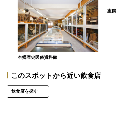
癒
本郷歴史民俗資料館
このスポットから近い飲食店
飲食店を探す