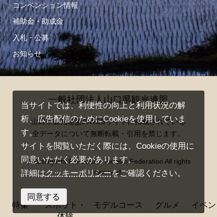
コンベンション情報
補助金・助成金
入札・公募
お知らせ
一般社団法人山口県観光連盟
当サイトでは、利便性の向上と利用状況の解
析、広告配信のためにCookieを使用していま
山口県観光連盟のWEBサイトに掲載されている
す。
全データについて無断転載・引用を禁じます。
サイトを閲覧いただく際には、Cookieの使用に
同意いただく必要があります。
© Yamaguchi Prefectural Tourism Federation All rights
reserved.
詳細は
クッキーポリシー
をご確認ください。
同意する
特集
スポット・
モデルコース
グルメ
イベン
体験