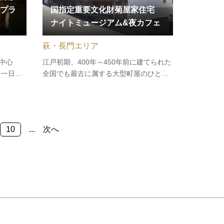
プラ
国指定重要文化財菊屋家住宅
ナイトミュージアム&夜カフェ
萩・長門エリア
中心
江戸初期、400年～450年前に建てられた
る一日湯
全国でも最古に属する大型町屋のひとつ
の「入
として、国指定重要文化財となっている
の「学
「菊屋家住宅」。そんな貴重な文化財
ミネラル
で、普段は入ることのできない「夜」の
した食の
特別な体験を提供。■菊屋ナイトミュージ
10
...
次へ
んだ温泉
アム菊屋家に代々伝わる家紋入りの…