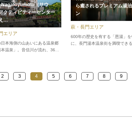
L Nagatoyumoto（サウ
ら癒されるプレミアム湯治
アクティビティーセンター
ン
え…
萩・長門エリア
門エリア
600年の歴史を有する「恩湯」を
の日本海側の山あいにある温泉郷
に、長門湯本温泉街を満喫でき
本温泉」。音信川が流れ、360
治プラン！希少な自然湧出泉へ
を誇る萩焼文化、600年の歴史
浴」、大寧寺抱えの歴史・文化
立ち寄り湯「恩湯（おんとう）」
び」、恩湯の岩盤から抽出した
ルとする自然豊かなまち。SOIL
を「飲泉」及び飲む恩湯を使用
2
3
4
5
6
7
8
9
toyumotoは、「自然育」「食育」
提供、オリジナル浴衣に身を包
の“3つの育”をテ…
街…