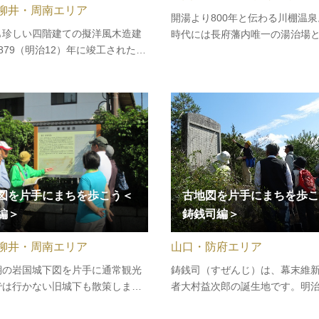
柳井・周南エリア
開湯より800年と伝わる川棚温
も珍しい四階建ての擬洋風木造建
時代には長府藩内唯一の湯治場
879（明治12）年に竣工された県
「御殿湯」が設けられ、歴代藩
建築最古のもののひとつです。こ
庇護されました。今も温泉街に
、古くから海上交通の要所として
旧道が残ります。古地図に記さ
この建物は、小方謙九郎を施主と
の地名を巡り歩きます。［集合
迎賓及び宿泊施設として利用され
棚温泉交流センター（下関市豊
。全国的にも珍しい4階建て…
図を片手にまちを歩こう＜
古地図を片手にまちを歩こ
編＞
鋳銭司編＞
柳井・周南エリア
山口・防府エリア
期の岩国城下図を片手に通常観光
鋳銭司（すぜんじ）は、幕末維
では行かない旧城下も散策しま
者大村益次郎の誕生地です。明
麓の岩国城や各お役所・お殿様の
つくられた古地図を片手に大村
や隠居後の住居、更に上級武士の
を訪ねます。［集合場所］鋳銭