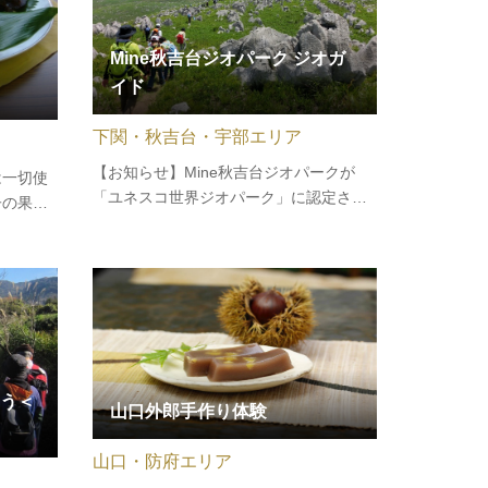
Mine秋吉台ジオパーク ジオガ
イド
下関・秋吉台・宇部エリア
【お知らせ】Mine秋吉台ジオパークが
は一切使
「ユネスコ世界ジオパーク」に認定され
子の果汁
ました！ジオツアーでは、認定ジオガイ
の真っ白
ドが大地の成り立ちと人々の暮らしとの
と呼んで
つながりを通じて、大地の楽しみ方をご
、甘辛く
案内します。日本最大級のカルスト台地
の魚など
「秋吉台」でのトレッキングや特別天…
っ白…
う＜
山口外郎手作り体験
山口・防府エリア