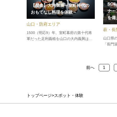
SOI
【歴食】大内御膳～室町時代の
ナ・
おもてなし料理を体験～
を備
山口・防府エリア
萩・長
1500（明応9）年、室町幕府の第十代将
山口県
軍だった足利義稙を山口の大内義興は中
「長門湯
世最大の宴でもてなしました。大内御膳
年の歴史
は、その献立記録にみられる料理を忠実
のある
に再現し、当時なかった砂糖・醤油・み
をシンボ
りんを使わず、食材本来の味を堪能頂け
前へ
1
Naga
る御膳に仕上げています。当日は、…
「湯育」
トップページ
スポット・体験