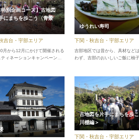
C特別企画コース】古地図
手にまちを歩こう〈青景
ゆうれい寿司
秋吉台・宇部エリア
下関・秋吉台・宇部エリア
年10月から12月にかけて開催される
吉部地区では昔から、具材など
スティネーションキャンペーンを
わず、吉部のおいしいご飯に柚
て、特別ガイドツアーが登場しま
を混ぜて作った押し寿司を、そ
吉台国定公園の北西部に広がる、
な見た目から「ゆうれい寿司」
かな青景地区。この魅力あふれる
親しまれてきました。現代では
、認定ジオガイドがご案内しま
煮たしいたけや、ほぐした白身
オガイドならではの解説を聞き…
の具材をすし飯で挟み込み、真
古地図を片手にまちを歩こ
川棚編＞
楼
下関・秋吉台・宇部エリア