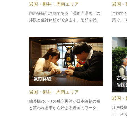
岩国・
岩国・柳井・周南エリア
全国で
国の登録記念物である「漢陽寺庭園」の
築で、1
拝観と坐禅体験ができます。昭和を代表
内洋風
する庭園家重森三玲が手掛けた庭園の中
の地は
で、通常は非公開となっている庭園「瀟
栄え、
湘八景の庭」を特別公開します。さらに
して、
「瀟湘八景の庭」を前にしての坐禅もDC
ました
期間限定で体験できます！ぜひ漢陽…
古地
篆刻体験
岩国
岩国・柳井・周南エリア
岩国・
錦帯橋ゆかりの独立禅師が日本篆刻の祖
江戸後
と言われる事から始まる岩国のワークシ
コース
ョップです。歴史と文化に触れながら、
す。山
自分だけの印を、ご希望の文字・文字
住居跡