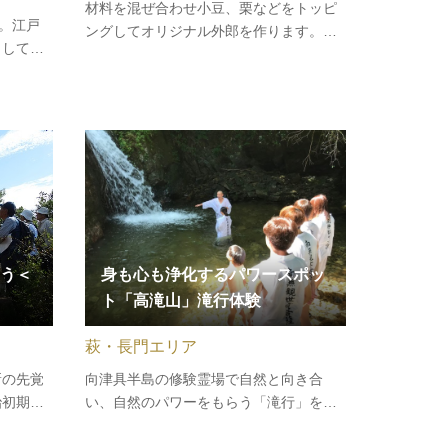
材料を混ぜ合わせ小豆、栗などをトッピ
泉。江戸
ングしてオリジナル外郎を作ります。作
として
りたての自分だけの味を楽しむことがで
主に厚く
きます。＼地元ライターが体験してみま
は史跡や
した！／
れた往時
場所］川
浦町大…
う＜
身も心も浄化するパワースポッ
ト「高滝山」滝行体験
萩・長門エリア
新の先覚
向津具半島の修験霊場で自然と向き合
治初期に
い、自然のパワーをもらう「滝行」を体
家の足跡
験できます。山伏でもある二尊院住職が
司郷土館
直接案内しますので、初めての方も安心