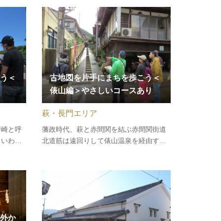
コース］
して挑むことができます。滝の流れ落ち
池→ 大
る水音だけが響く幻想的な空間にはマイ
ナスイオンが溢れます。大自然に囲ま…
う＜
古地図を片手にまちを歩こう＜
俵山編＞やさしいコースあり
萩・長門エリア
戸崎と呼
藩政時代、萩と赤間関を結ぶ赤間関街道
。いわし
北道筋は遠回りして俵山温泉を経由する
であると
よう定められました。歴代藩主の入湯記
寄港地と
録が残る「殿様に愛された湯治場」俵山
を片手に
温泉の町並みを俵山しっちょる会の案内
集合場
で古地図片手にめぐります。［集合場
（道の
所］熊野神社横湯町区駐車場［コース…
外か