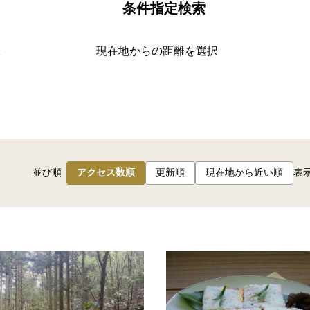
条件指定検索
択
現在地からの距離を選択
並び順
アクセス数順
更新順
現在地から近い順
表