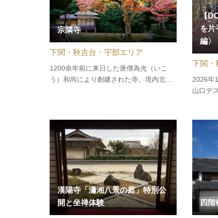
【D
を片
宗隣寺
編〉
下関・秋吉台・宇部エリア
下関・
1200余年前に来日した唐僧為光（いこ
2026
う）和尚により創建された寺。境内北側
山口デ
の書院の前に、室町初期様式の須弥山禅
記念し
寺庭園があります。山口県内最古の庭園
す。秋
で、南北朝時代の典型的地割りによる
自然豊
「夜泊石」や「干潟様」の作庭は全国で
場所を
も貴重。築山と池を組み合わせた庭で
す。ジ
龍…
漢陽寺「瀟湘八景の庭」特別公
四階
開と坐禅体験