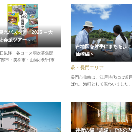
跡、寺谷、墓所等、当時の姿を想
（山口市鋳銭司11422番地）［
がら楽しくウォーキングするツア
鋳銭司郷土館 → 大村神社 →長沢
。［集合場所］錦帯橋横山側料…
村益次郎・琴子の墓…
観光バスツアー2025 ～大
社会派ツアー～
古地図を片手にまちを歩こ
5日以降 各コース順次募集開
仙崎編＞
宇部市・美祢市・山陽小野田市・
の様々な産業施設や遺構等を巡
萩・長門エリア
業の発展と深く結びついた地域の
長門市仙崎は、江戸時代には瀬
地域社会に貢献する企業の取組等
ばれ、港町として賑わいました
みながら学ぶ全19コースのバスツ
やくじら漁をはじめとした漁港
す。コース毎にテーマとストー
ともに、北前船の西回り航路の
して商業も盛んでした。古地図
当時の面影を訪ね歩きます。［
所］長門市観光案内所YUKUTE
駅…
神授の湯「恩湯」で体の内