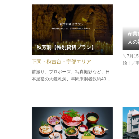
数・石の大きさなどお好みに合わせて作
お屋敷
っていただきます。予約で待ち時間なく
像しな
彫る体験は、事前の打ち合わせから始…
ーです
産業
人の
秋芳洞【特別貸切プラン】
＼7月1
下関・秋吉台・宇部エリア
始！／
下関市
前撮り、プロポーズ、写真撮影など、日
り、産
本屈指の大鍾乳洞、年間来洞者数約40万
歴史や
人、特別天然記念物「秋芳洞」を貸しき
を楽し
ることができます。■ 基本情報時間18:30
アーで
～20:00 ※3月～11月 通常期17:30～
リ…
19:00 ※12月～2月 閑散期料金50,000円
（税別）～（内容に応じて金額が変わ
り…