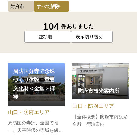
すべて解除
防府市
104
件ありました
並び順
表示切り替え
周防国分寺で念珠
づくり体験・重要
文化財＜金堂＞拝
防府市観光案内所
観
山口・防府エリア
山口・防府エリア
【全体概要】防府市内観光
周防国分寺は、全国で唯
全般・宿泊案内
一、天平時代の寺域を保ち