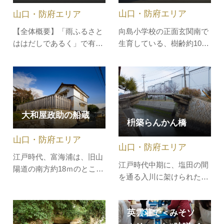
の魅力をお伝えするため、
られたと伝…
山口・防府エリア
山口・防府エリア
特選4コースをご用意して
おります…
向島小学校の正面玄関南で
【全体概要】「雨ふるさと
生育している、樹齢約100
ははだしであるく」で有名
年の「蓬莱桜」は「防府市
な漂泊の俳人種田山頭火の
向島の寒桜」として山口県
生家跡生家跡は防府天満宮
天然記念物に指定されてい
から歩いてほど近い場所に
ます。 向島尋常小学校の卒
あります。
業生が記念植樹し、以来希
大和屋政助の船蔵
望にあふれた数々の巣立ち
枡築らんかん橋
の姿を見届けてきた桜。
山口・防府エリア
悠々とした姿は多くの人々
山口・防府エリア
から…
江戸時代、富海浦は、旧山
江戸時代中期に、塩田の間
陽道の南方約18ｍのところ
を通る入川に架けられた橋
に岸壁が広がっていまし
で、かつては９梁あったが
た。記録によるとここで
現在往時の地に残るのはこ
は、書状や小物、人を大阪
英雲荘で＜みそソ
の１梁のみです。橋の中程
へ運ぶ船頭二人乗りの飛船