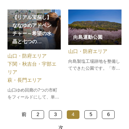
る伝統行事で、その年の豊
火資料室には、山頭火に関
作に感謝し、翌年の豊穣を
する資料が展示されていま
祈念し、今年の苦しかった
【リアル宝探し】
す。境内にある笠塔婆は、
こと、悲しかったことを忘
ななゆめアドベン
刻まれた文字から鎌倉時代
れるため、3回の笑いを神
チャー～希望の水
の1232年に刑部中子の供養
向島運動公園
様に献上するという全国的
の為に建立されたことがわ
晶と七つの…
にも珍しい神事です。（毎
かります。当時の彫刻手法
山口・防府エリア
年12月第1日曜日に開催）
がよくあ…
山口・防府エリア
この神事の…
向島製塩工場跡地を整備し
下関・秋吉台・宇部エ
てできた公園です。「市民
リア
の森」「テニスコート」
萩・長門エリア
「多目的レクリエーション
広場」「ローラースケート
山口ゆめ回廊の7つの市町
場」等があり、公園の外周
をフィールドにして、単な
には園路も整備されていま
る謎解きだけでなく、その
す。大きな複合遊具も整備
場でしか味わうことのでき
前
2
3
4
5
6
されており、子供の遊び場
ない体験やサービス、食等
としても人気です。3月下
を楽しむことができる”謎解
次