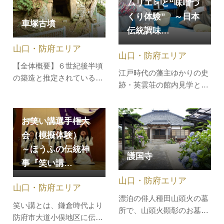
が高く作られており、塩や
ムリエ＞と“味噌づ
（とびふね）が頻繁に出入
石炭などを運ぶ上荷船が満
くり体験” ～日本
りし、「瀬戸内の飛脚船」
車塚古墳
潮時でも通行できるよう工
として活躍したと残されて
伝統調味…
夫されています。
います。当時、大和屋政助
山口・防府エリア
（やまとやま…
山口・防府エリア
【全体概要】６世紀後半頃
江戸時代の藩主ゆかりの史
の築造と推定されている全
跡・英雲荘の館内見学と伝
長60ｍ以上の前方後円墳
統産業の醸造体験です。藩
で、瀬戸内の同時期の古墳
の米蔵を活用し1899年に創
としては有数の大きさで
お笑い講選手権大
業された醸造所で、県内唯
す。県内で唯一、前方部と
一「しょうゆもの知り博
会（模擬体験）
後円部にそれぞれ石室があ
士」を併せ持つ「みそソム
～ほうふの伝統神
ります。現在、天御中主神
護国寺
リエ」と味噌作り体験を行
社（妙見社）の境内地とな
事『笑い講…
えます。作った味噌は持ち
っており、後円部の石室に
山口・防府エリア
帰ることが出来るので、家
は稲荷社殿が…
山口・防府エリア
で調理して…
漂泊の俳人種田山頭火の墓
笑い講とは、鎌倉時代より
所で、山頭火顕彰のお墓や
防府市大道小俣地区に伝わ
句碑があり、本堂裏の山頭