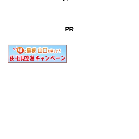
旬から4月中…
き×まち歩き”イベント。圏
域内にちりばめられた全95
個のクエストをクリアし
て、暗号を解きな…
PR