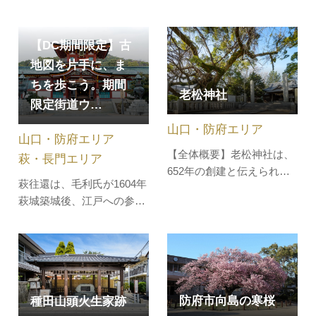
で７段ほど檜皮を貼り付
の史跡に指定されていま
け、オリジナルのコースタ
す。重要文化財の金堂を拝
ーを制作できます。皮の厚
【DC期間限定】古
観し、厳かな雰囲気の中、
みや表裏の色の違いを生か
オリジナルのお守りを作っ
地図を片手に、ま
し、自由で…
てみませんか。職員が重要
ちを歩こう。期間
老松神社
文化財の金堂を説明いたし
限定街道ウ…
ます（事前予約必要）セー
山口・防府エリア
ルスポイント・ご自身や家
山口・防府エリア
族・友人へ…
【全体概要】老松神社は、
萩・長門エリア
652年の創建と伝えられ、
萩往還は、毛利氏が1604年
初め須佐神社と呼ばれてい
萩城築城後、江戸への参勤
ましたが、872年に老松神
交代での「お成道（おなり
社に改称したといわれてい
みち）」として開かれまし
ます。英雲荘（三田尻御茶
た。全長およそ53㎞。幕末
屋）に滞在した公卿が、よ
には、維新の志士たちが往
く祈願に訪れていたといわ
来し、歴史の上で重要な役
れています。境内にあるク
防府市向島の寒桜
種田山頭火生家跡
割を果たしました。萩往還
スノキは、創建当初に植え