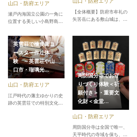
山口・防府エリア
山口・防府エリア
味をご堪…
人の好み…
【全体概要】防府市牟礼の
瀬戸内海国立公園の一角に
矢筈岳にある敷山城は、験
位置する美しい小島野島は
観寺の寺坊があったところ
防府市の南東14.8キロメー
で、寺院施設を城に流用し
トルに位置し、周囲は3.4キ
たもの。1336年（延元元
ロメートルほどの小島で
英雲荘で檜皮葺コ
年）、後醍醐天皇に味方し
す。かつては全島がツツジ
ースター作り体
て周防国府の役人達が挙兵
に覆われ、開花の頃には海
験 ～英雲荘や山
し、足利尊氏側の軍勢と戦
まで赤く染まって見えたこ
口市・瑠璃光…
った地です。毎年８月２日
とから「茜島」の別名もあ
周防国分寺でお守
には、慰霊祭が行われま
ります。海水浴、釣りなど
りづくり体験＜祈
山口・防府エリア
す。
を楽しみ…
願付き＞・重要文
江戸時代の藩主ゆかりの史
化財＜金堂…
跡の英雲荘での特別文化体
験。英雲荘や山口市・瑠璃
山口・防府エリア
光寺五重塔の屋根に使われ
ている檜皮葺を疑似体験し
周防国分寺は全国で唯一、
ます。檜皮葺と同じピッチ
天平時代の寺域を保ち、国