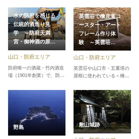
「周防国分寺旧境内」とし
て国史跡に指定されていま
水の防府を感じる
す。職員の特別案内（事前
英雲荘で檜皮葺コ
予約必要）で、重要文化財
伝統的酒造り見
ースター・アート
の金堂をはじめ、重要文化
学 ～防府天満
フレーム作り体
財の薬師如来坐像・日光・
宮・御神酒の原…
験 ～英雲荘…
月光菩薩・四天王立像の拝
観とともに、自分だけのオ
山口・防府エリア
山口・防府エリア
リジナルの…
防府唯一の酒蔵・竹内酒造
英雲荘や山口市・五重塔の
場（1901年創業）で、防府
屋根に使われている＜檜皮
天満宮の御神酒でもある伝
葺の屋根葺き＞を英雲荘で
統的な酒造りの説明、酒蔵
疑似体験します。檜皮葺と
見学、試飲（伏流水含む）
同じピッチで７段ほど檜皮
の後、限定品を含む商品購
を貼り付けます。コースタ
入可能。蔵限定商品多数ご
ーにするため、皮の厚みを
用意します。超軟水の防府
考慮し高さ調節します。皮
敷山城跡
野島
の水と山口県発祥の幻の酒
の表裏の色の違いを生かし
米・穀良都を製造された美
たパターンにするなど、個