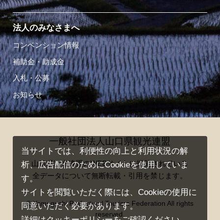
法人のみなさまへ
コンベンション情報
補助金・助成金
入札・公募
お知らせ
一般社団法人山口県観光連盟
当サイトでは、利便性の向上と利用状況の解
山口県観光連盟のWEBサイトに掲載されている
析、広告配信のためにCookieを使用していま
全データについて無断転載・引用を禁じます。
す。
サイトを閲覧いただく際には、Cookieの使用に
© Yamaguchi Prefectural Tourism Federation All rights
同意いただく必要があります。
reserved.
詳細は
クッキーポリシー
をご確認ください。