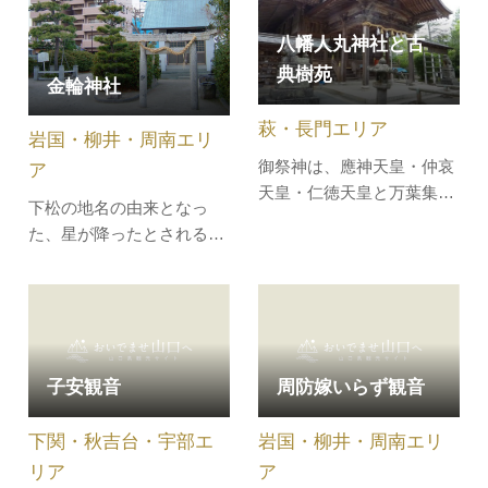
す。
八幡人丸神社と古
典樹苑
金輪神社
萩・長門エリア
岩国・柳井・周南エリ
御祭神は、應神天皇・仲哀
ア
天皇・仁徳天皇と万葉集の
下松の地名の由来となっ
代表的歌人である柿本人麻
た、星が降ったとされる鼎
呂です。護神徳は、農・
の松がある神社です。現在
商・工・水産業・繁栄・学
は初代から種を受け継いだ
業成就・開運厄除・延命長
5代目が、下松市北斗町に
寿・縁結び・交通安全・火
ある金輪神社に「鼎の松」
除けです。新別名三佐崎山
として大切にされ、まちを
に鎮座の八幡宮（注1）
子安観音
周防嫁いらず観音
守り続けています。
に、弓弦葉山に鎮座の人丸
神社（注2）が…
下関・秋吉台・宇部エ
岩国・柳井・周南エリ
リア
ア