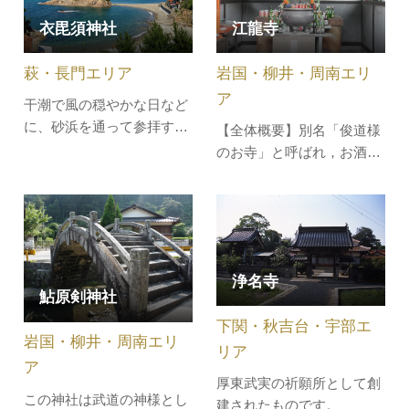
衣毘須神社
江龍寺
萩・長門エリア
岩国・柳井・周南エリ
ア
干潮で風の穏やかな日など
に、砂浜を通って参拝する
【全体概要】別名「俊道様
ことができることから、
のお寺」と呼ばれ，お酒を
『山陰のモンサンミッシェ
供えてお参りすれば「腰か
ル』と呼ばれています。こ
ら下の病はなんでも治す」
の小浜海岸は、皇居の壁画
ことで有名。
東山魁夷「朝明けの潮」の
波のヒントにもなったとい
浄名寺
われており、荒波の風景も
鮎原剣神社
別の魅力ある風景となって
います。
下関・秋吉台・宇部エ
岩国・柳井・周南エリ
リア
ア
厚東武実の祈願所として創
この神社は武道の神様とし
建されたものです。