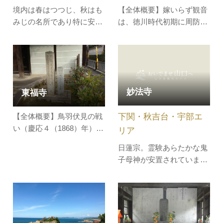
境内は春はつつじ、秋はも
【全体概要】嫁いらず観音
みじの名所であり特に安産
は、徳川時代初期に周防一
を願う女性の参詣が多い。
帯の観音信仰に厚い豪商や
豪農が奇進したもの。いつ
の頃からか、薬師堂左手の
竹藪の中にある二体は、老
後の無病息災と家族の手数
妙法寺
東福寺
を煩わすことなく極楽往生
を叫えてくれる霊験で、一
下関・秋吉台・宇部エ
【全体概要】鳥羽伏見の戦
体を「嫁いらず観音」一体
い（慶応４（1868）年）に
を「ぼけ…
リア
おいて、長州軍は本陣を東
日蓮宗。霊験あらたかな鬼
福寺に置いた。この戦いで
子母神が安置されていま
は大勝利をおさめたが、殉
す。
死者が49名出た。そのほと
んどがこの東福寺近くに葬
られている。