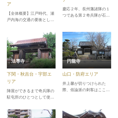
ア
慶応２年、長州藩諸隊の１
【全体概要】江戸時代、瀬
つである第２奇兵隊が石城
戸内海の交通の要衝として
山の神護寺から専福寺に本
栄えた室積地域の氏神であ
陣を移し、四境の役には大
る早長八幡宮。毎年10月の
島口に出撃して奮戦した。
第2日曜日に行われる秋祭
「第二奇兵隊波野陣屋井泉
りでは、威勢のよい「木遣
遺跡、岸信介書」の碑があ
り唄」が歌われながら、山
ります。里謡に、「波野の
車が町内を引き回されま
専福寺にゃ 不思議がござ
法専寺
円龍寺
す。
る 海がないのに 鯛
（隊）がすむ…
下関・秋吉台・宇部エ
山口・防府エリア
リア
井上馨が切りつけられた
際、俗論派の刺客はここに
陣屋ができるまで奇兵隊の
集合し、待ち伏せしまし
駐屯所のひとつとして使用
た。刺客の中には、井上馨
された寺です。境内には隊
の従弟もいました。
士たちが首を切ったと伝わ
る６体の地蔵などがありま