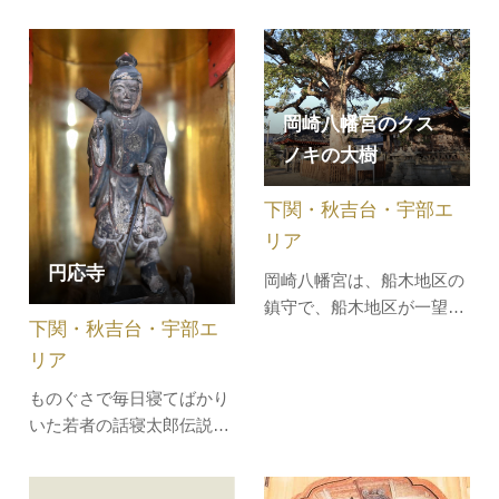
もった桁行3.66ｍ、梁間
場。谷底の踊庭（おどりに
3.12ｍの四脚門で、切妻造
わ）で奉納される「楽踊」
り本瓦葺きで、両袖にくぐ
「南条踊」「芝居」などを
り戸がついています。寺伝
観覧する場として整備され
によれば、この門は、もと
ました。階段状の桟敷は
岡崎八幡宮のクス
京都聚楽第にあった裏門と
「高桟敷」と呼ばれ、一段
ノキの大樹
され、これを豊臣秀吉から
の石積みの高さは90～170
毛利輝元がもらい受けて伏
㎝。踊庭は「…
下関・秋吉台・宇部エ
見の自邸に…
リア
円応寺
岡崎八幡宮は、船木地区の
鎮守で、船木地区が一望で
下関・秋吉台・宇部エ
きるように西に向かって建
リア
てられています。境内のク
スノキは、高さは約20メー
ものぐさで毎日寝てばかり
トル、幹周囲は4.4メートル
いた若者の話寝太郎伝説が
で樹齢は約700年から800年
今も伝わる当地には，寝太
と推定されます。クスノキ
郎権現のお社と，500年前
の巨木に寄生するキセル貝