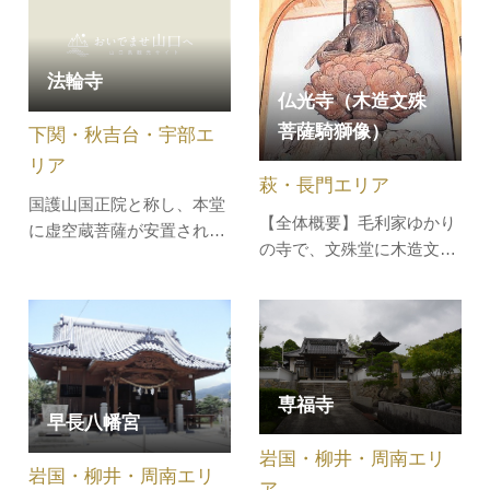
のものともいわれる「寝太
は、潮の干満につれて幹を
郎稲荷木像」がある。
上下す…
法輪寺
仏光寺（木造文殊
菩薩騎獅像）
下関・秋吉台・宇部エ
リア
萩・長門エリア
国護山国正院と称し、本堂
【全体概要】毛利家ゆかり
に虚空蔵菩薩が安置され県
の寺で、文殊堂に木造文殊
の指定文化財となっていま
菩薩騎獅像が安置されてい
す。縁日大法要は２月11
ます。像は、県の文化財に
日。
指定されており、ヒノキ材
の寄木造りで、像高は
94cm、下方の獅子座など
専福寺
すべてを加えた高さは
早長八幡宮
198.5cmです。
岩国・柳井・周南エリ
岩国・柳井・周南エリ
ア