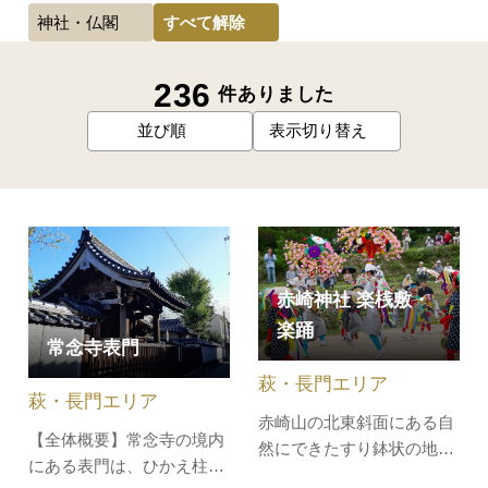
すべて解除
神社・仏閣
236
件ありました
並び順
表示切り替え
赤崎神社 楽桟敷・
楽踊
常念寺表門
萩・長門エリア
萩・長門エリア
赤崎山の北東斜面にある自
【全体概要】常念寺の境内
然にできたすり鉢状の地形
にある表門は、ひかえ柱を
を巧みに利用した野外劇