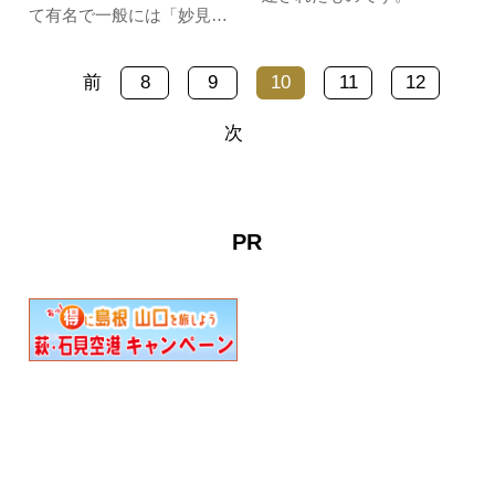
て有名で一般には「妙見
様」と呼ばれ親しまれてい
る。今から約1200年前に創
前
8
9
10
11
12
建された。
次
PR