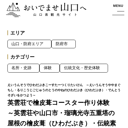
おいでませ山口へー山口県観光サイト
MENU
エリア
山口・防府エリア
防府市
カテゴリー
名所・史跡
体験
伝統文化・歴史体験
英雲荘で檜皮葺コースター作り体験
～英雲荘や山口市・瑠璃光寺五重塔の
屋根の檜皮葺（ひわだぶき）・伝統素