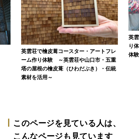
英雲
り体
英雲荘で檜皮葺コースター・アートフレ
体
ーム作り体験 ～英雲荘や山口市・五重
塔の屋根の檜皮葺（ひわだぶき）・伝統
素材を活用～
このページを見ている人は、
こんなページも見ています