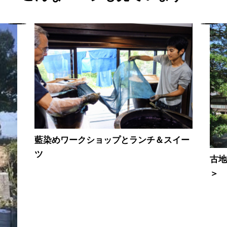
藍染めワークショップとランチ＆スイー
ツ
古
＞