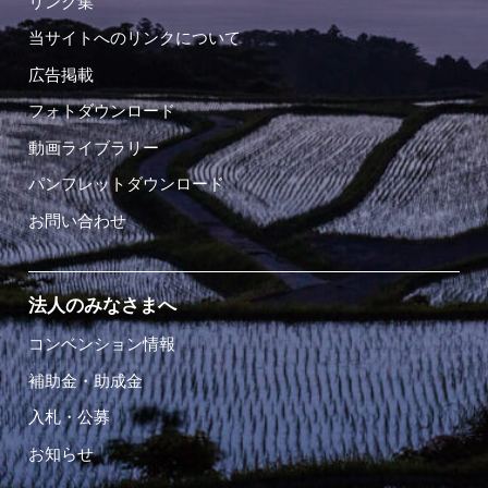
リンク集
当サイトへのリンクについて
広告掲載
フォトダウンロード
動画ライブラリー
パンフレットダウンロード
お問い合わせ
法人のみなさまへ
コンベンション情報
補助金・助成金
入札・公募
お知らせ