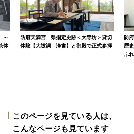
 ～
防府天満宮 県指定史跡＜大専坊＞貸切
防
茶体
体験【大祓詞 浄書】と御殿で正式参拝
歴
ふ
このページを見ている人は、
こんなページも見ています