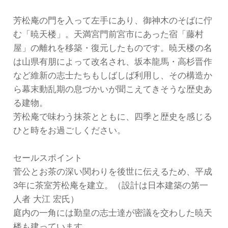
芳松庵の門を入って左手にあり、御神木のそばに佇
む「暁天楼」。天満宮門前宮市にあった宿「藤村
屋」の離れを移築・復元したものです。暁天楼の名
は山県有朋によって改名され、坂本龍馬・高杉晋作
など維新の志士たちもしばしば利用し、その構造か
ら幕末動乱期の息づかいが聞こえてきそうな歴史あ
る建物。
芳松庵で味わう抹茶とともに、四季と歴史を感じる
ひと時をお過ごしください。
セールスポイント
菅公とお茶の深い関わりを後世に伝えるため、平成
3年に茶室芳松庵を建立。（設計は日本建築の第一
人者 大江 宏氏）
庭内の一角には勤皇の志士達が密議を交わした暁天
楼も建っています。