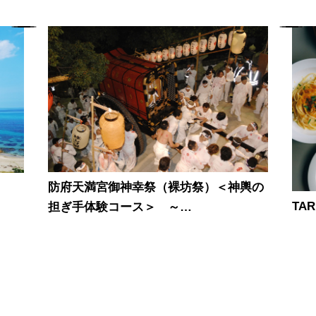
防府天満宮御神幸祭（裸坊祭）＜神輿の
TAR
担ぎ手体験コース＞ ～…