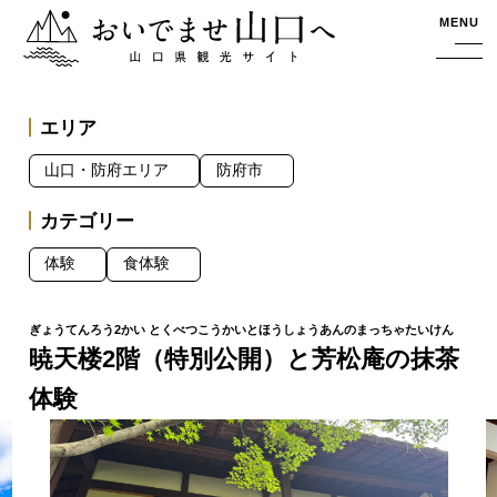
おいでませ山口へー山口県観光サイト
MENU
エリア
山口・防府エリア
防府市
カテゴリー
体験
食体験
暁天楼2階（特別公開）と芳松庵の抹茶
体験