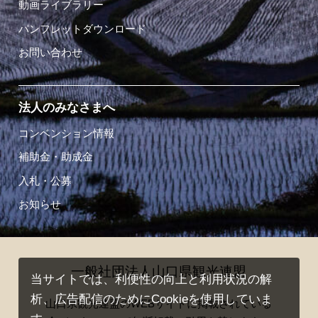
動画ライブラリー
パンフレットダウンロード
お問い合わせ
法人のみなさまへ
コンベンション情報
補助金・助成金
入札・公募
お知らせ
一般社団法人山口県観光連盟
当サイトでは、利便性の向上と利用状況の解
析、広告配信のためにCookieを使用していま
山口県観光連盟のWEBサイトに掲載されている