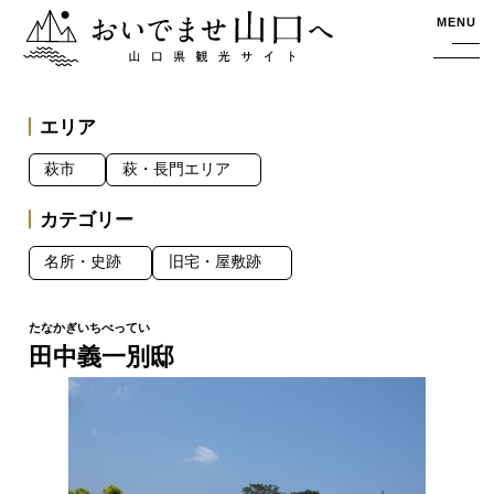
おいでませ山口へー山口県観光サイト
MENU
エリア
萩市
萩・長門エリア
カテゴリー
名所・史跡
旧宅・屋敷跡
田中義一別邸