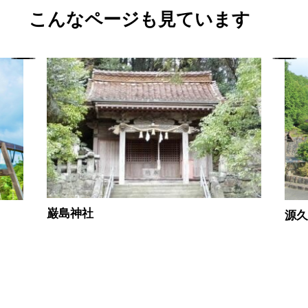
こんなページも見ています
巌島神社
源