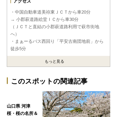
アクセス
・中国自動車道美祢東ＪＣＴから車20分
→ 小郡萩道路絵堂ＩＣから車30分
（ＪＣＴと直結の小郡萩道路利用で萩市街地
へ）
・まぁーるバス西回り「平安古南団地前」から
徒歩5分
もっと見る
このスポットの関連記事
山口県 河津
桜・桜の名所＆