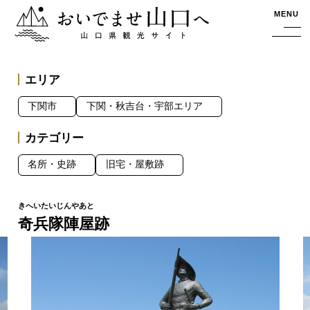
おいでませ山口へー山口県観光サイト
MENU
エリア
下関市
下関・秋吉台・宇部エリア
カテゴリー
名所・史跡
旧宅・屋敷跡
奇兵隊陣屋跡