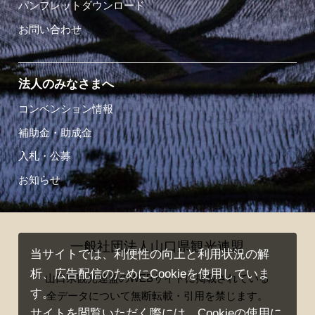
パンフレットダウンロード
お問い合わせ
法人のみなさまへ
コンベンション情報
補助金・助成金
入札・公募
お知らせ
一般社団法人山口県観光連盟
当サイトでは、利便性の向上と利用状況の解
析、広告配信のためにCookieを使用していま
山口県観光連盟のWEBサイトに掲載されている
す。
全データについて無断転載・引用を禁じます。
サイトを閲覧いただく際には、Cookieの使用に