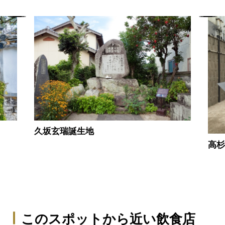
久坂玄瑞誕生地
高
このスポットから近い飲食店