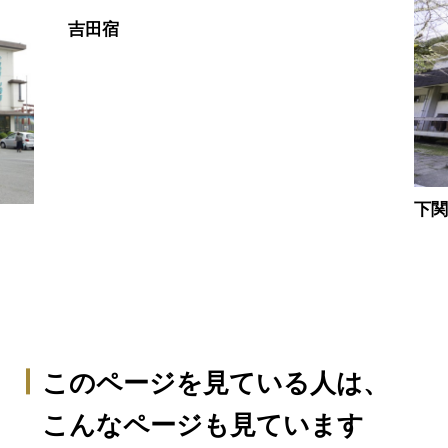
吉田宿
下
このページを見ている人は、
こんなページも見ています