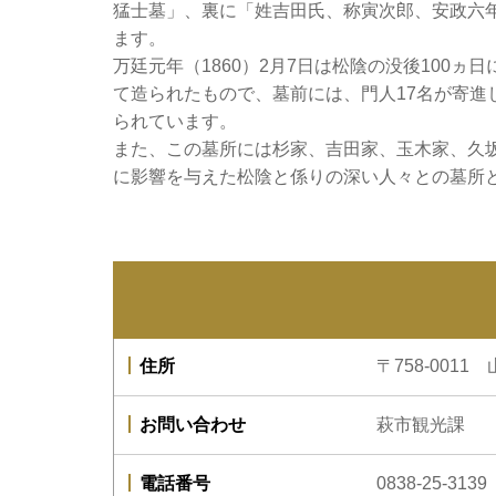
猛士墓」、裏に「姓吉田氏、称寅次郎、安政六
ます。
万廷元年（1860）2月7日は松陰の没後100ヵ
て造られたもので、墓前には、門人17名が寄進
られています。
また、この墓所には杉家、吉田家、玉木家、久
に影響を与えた松陰と係りの深い人々との墓所
住所
〒758-00
お問い合わせ
萩市観光課
電話番号
0838-25-3139