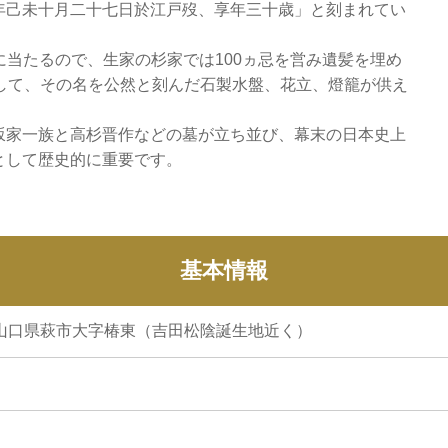
年己未十月二十七日於江戸歿、享年三十歳」と刻まれてい
日に当たるので、生家の杉家では100ヵ忌を営み遺髪を埋め
して、その名を公然と刻んだ石製水盤、花立、燈籠が供え
坂家一族と高杉晋作などの墓が立ち並び、幕末の日本史上
として歴史的に重要です。
基本情報
11 山口県萩市大字椿東（吉田松陰誕生地近く）