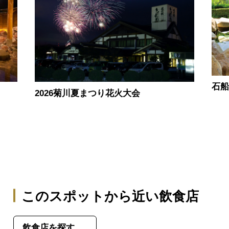
石
2026菊川夏まつり花火大会
このスポットから近い飲食店
飲食店を探す