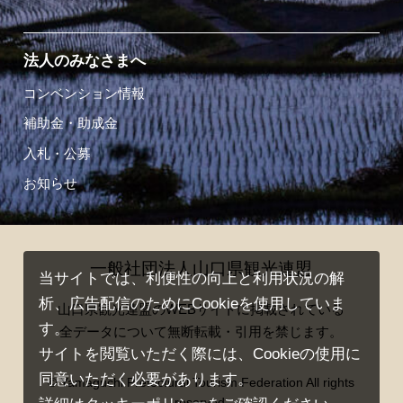
法人のみなさまへ
コンベンション情報
補助金・助成金
入札・公募
お知らせ
一般社団法人山口県観光連盟
当サイトでは、利便性の向上と利用状況の解
析、広告配信のためにCookieを使用していま
山口県観光連盟のWEBサイトに掲載されている
す。
全データについて無断転載・引用を禁じます。
サイトを閲覧いただく際には、Cookieの使用に
同意いただく必要があります。
© Yamaguchi Prefectural Tourism Federation All rights
reserved.