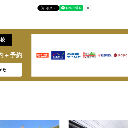
比較
約＋予約
から