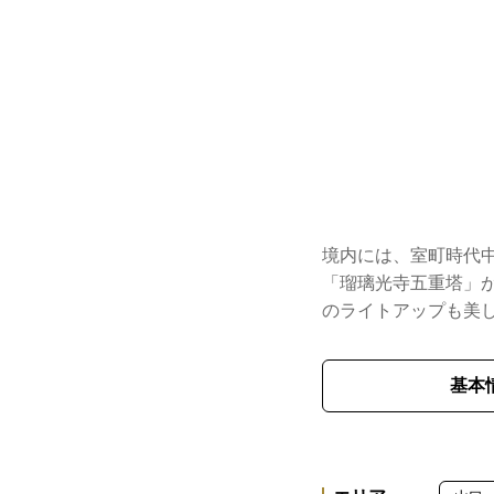
境内には、室町時代
「瑠璃光寺五重塔」が
のライトアップも美
基本