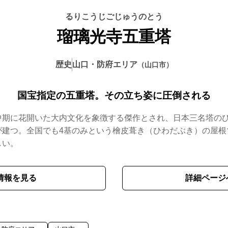
瑠璃光寺五重塔
歴史
山口・防府エリア
山口市
国宝指定の五重塔。その立ち姿に圧倒される
中期に花開いた大内文化を象徴する傑作とされ、日本三名塔の
建つ。全国でも4基のみという檜皮葺き（ひわだぶき）の屋根で
しい。
情報を見る
詳細ページ