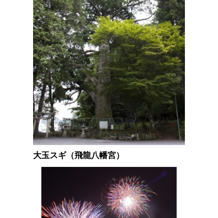
大玉スギ（飛龍八幡宮）