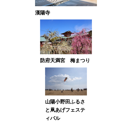
漢陽寺
防府天満宮 梅まつり
山陽小野田ふるさ
と凧あげフェステ
ィバル