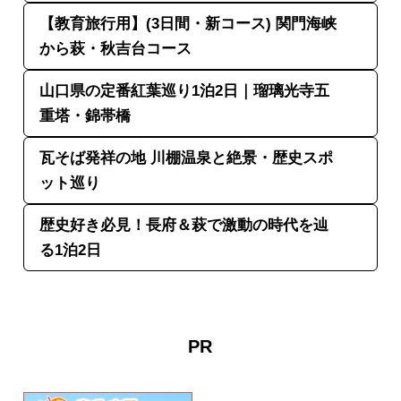
【教育旅行用】(3日間・新コース) 関門海峡
から萩・秋吉台コース
山口県の定番紅葉巡り1泊2日｜瑠璃光寺五
重塔・錦帯橋
瓦そば発祥の地 川棚温泉と絶景・歴史スポ
ット巡り
歴史好き必見！長府＆萩で激動の時代を辿
る1泊2日
PR