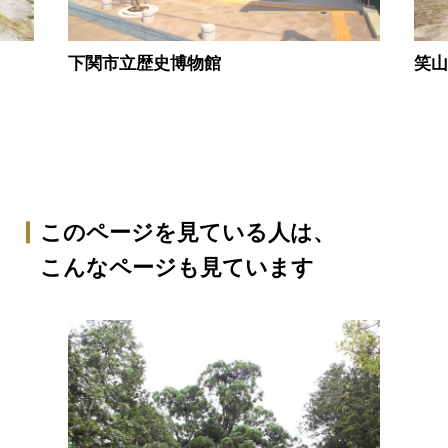
下関市立歴史博物館
笑
このページを見ている人は、
こんなページも見ています