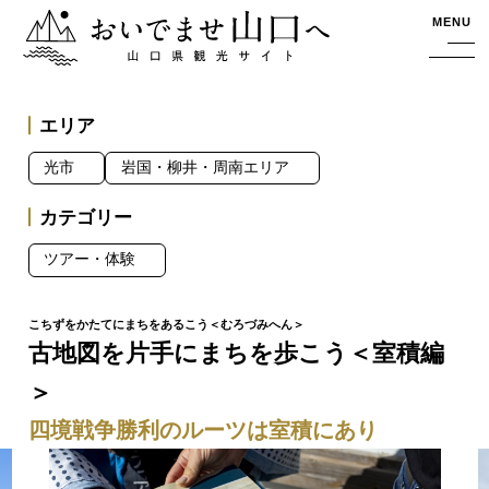
おいでませ山口へー山口県観光サイト
MENU
エリア
光市
岩国・柳井・周南エリア
カテゴリー
ツアー・体験
古地図を片手にまちを歩こう＜室積編
＞
四境戦争勝利のルーツは室積にあり