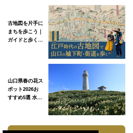
古地図を片手に
まちを歩こう｜
ガイドと歩く山
口県歴史ツアー
山口県春の花ス
ポット2026お
すすめ5選 水
仙・椿・梅・河
津桜・菜の花｜
場所・見頃