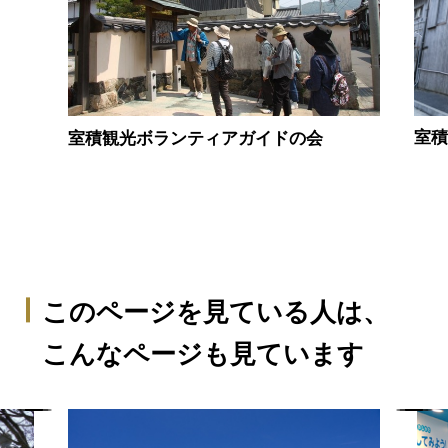
室
室積観光ボランティアガイドの会
このページを見ている人は、
こんなページも見ています