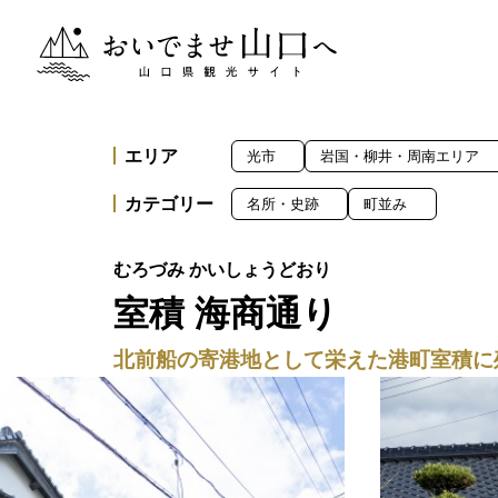
おいでませ山口へー山口県観光サイト
エリア
光市
岩国・柳井・周南エリア
カテゴリー
名所・史跡
町並み
室積 海商通り
北前船の寄港地として栄えた港町室積に