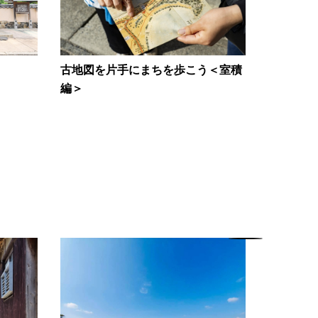
古地図を片手にまちを歩こう＜室積
編＞
室積観光