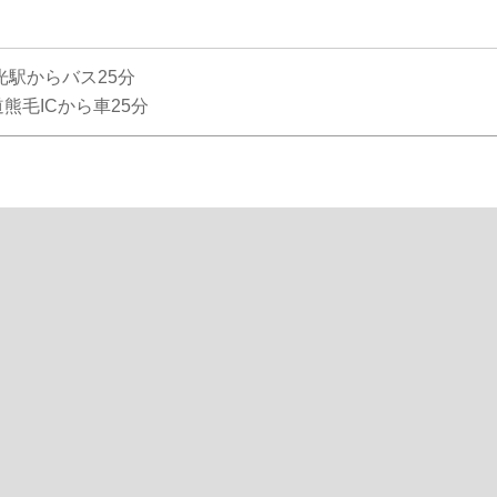
光駅からバス25分
熊毛ICから車25分