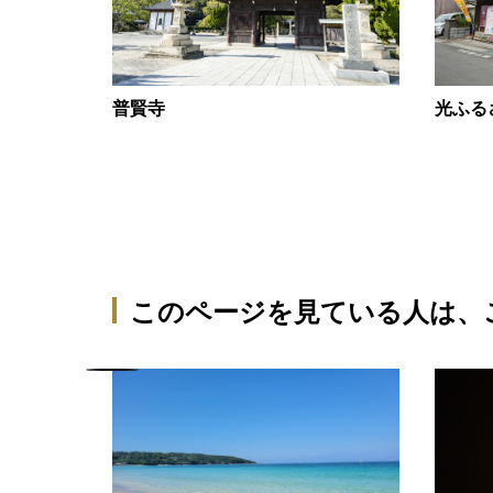
光ふる
普賢寺
光市室積）
このページを見ている人は、