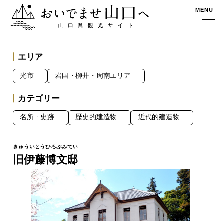
おいでませ山口へー山口県観光サイト
MENU
エリア
光市
岩国・柳井・周南エリア
カテゴリー
名所・史跡
歴史的建造物
近代的建造物
旧伊藤博文邸