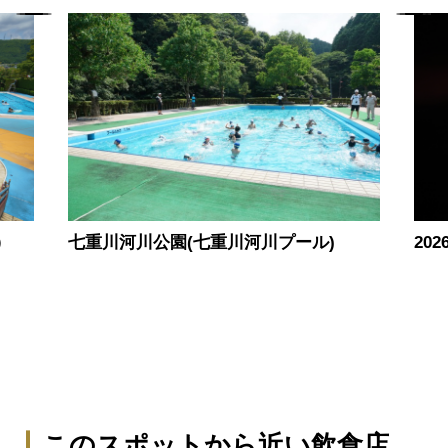
）
七重川河川公園(七重川河川プール)
20
このスポットから近い飲食店