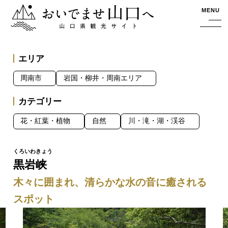
おいでませ山口へー山口県観光サイト
MENU
エリア
周南市
岩国・柳井・周南エリア
カテゴリー
花・紅葉・植物
自然
川・滝・湖・渓谷
黒岩峡
木々に囲まれ、清らかな水の音に癒される
スポット