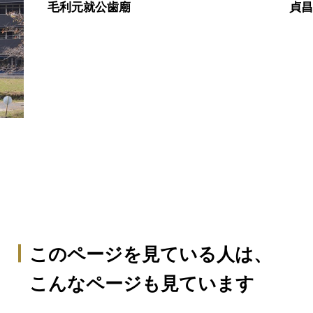
毛利元就公歯廟
貞
このページを見ている人は、
こんなページも見ています