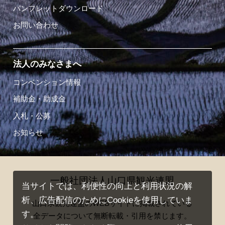
パンフレットダウンロード
お問い合わせ
法人のみなさまへ
コンベンション情報
補助金・助成金
入札・公募
お知らせ
一般社団法人山口県観光連盟
当サイトでは、利便性の向上と利用状況の解
析、広告配信のためにCookieを使用していま
山口県観光連盟のWEBサイトに掲載されている
す。
全データについて無断転載・引用を禁じます。