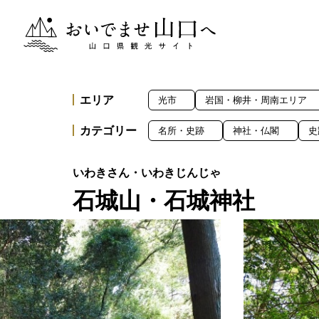
おいでませ山口へー山口県観光サイト
エリア
光市
岩国・柳井・周南エリア
カテゴリー
名所・史跡
神社・仏閣
史
石城山・石城神社