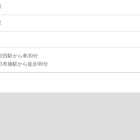
田
課
岩田駅から車30分
田布施駅から徒歩90分