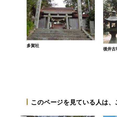
多賀社
後井古
ウエルネス
このページを見ている人は、