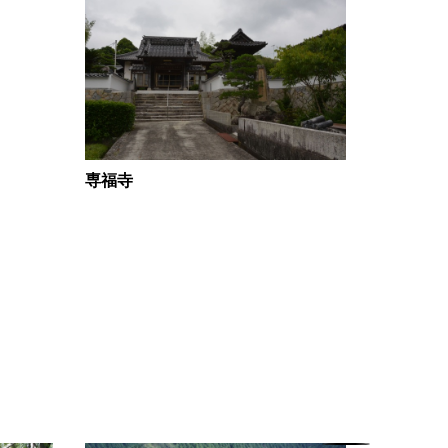
専福寺
田布施町
の遺品展