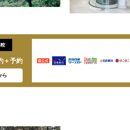
比較
約＋予約
から