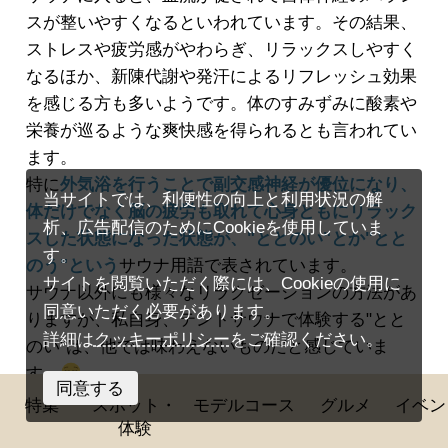
スが整いやすくなるといわれています。その結果、
ストレスや疲労感がやわらぎ、リラックスしやすく
なるほか、新陳代謝や発汗によるリフレッシュ効果
を感じる方も多いようです。体のすみずみに酸素や
栄養が巡るような爽快感を得られるとも言われてい
ます。
特に
外気浴を行うことで副交感神経が優位になり、
当サイトでは、利便性の向上と利用状況の解
体だけでなく脳の疲労も取れて心身ともにリラック
析、広告配信のためにCookieを使用していま
スした状態になった状態が、"ととのい"とか"とと
す。
のう"という
サウナ用語で表されています。
サイトを閲覧いただく際には、Cookieの使用に
サウナ以外にも様々なリラクゼーションの方法があ
同意いただく必要があります。
りますが、私自身、テントサウナで体験する"とと
詳細は
クッキーポリシー
をご確認ください。
のい"は、他では味わえないものだと感じていま
す。
同意する
特集
スポット・
モデルコース
グルメ
イベン
体験