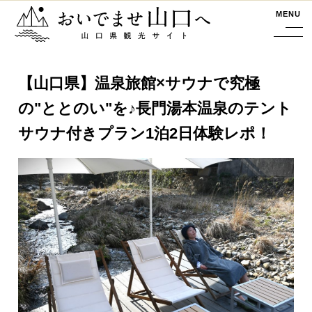
おいでませ山口へー山口県観光サイト
MENU
【山口県】温泉旅館×サウナで究極
の"ととのい"を♪長門湯本温泉のテント
サウナ付きプラン1泊2日体験レポ！