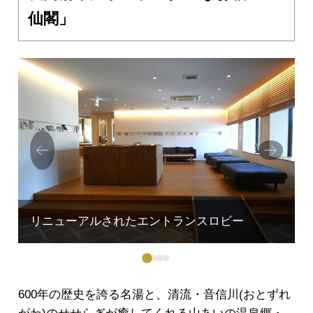
仙閣」
Prev
Next
ious
600年の歴史を誇る名湯と、清流・音信川(おとずれ