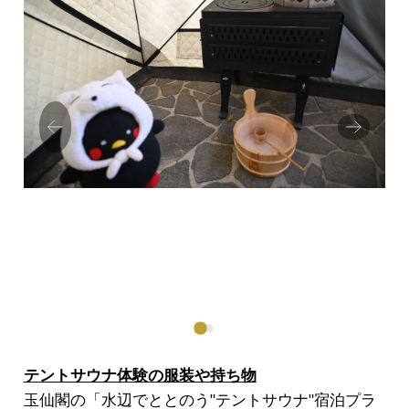
Prev
Next
ious
テントサウナ体験の服装や持ち物
玉仙閣の「水辺でととのう"テントサウナ"宿泊プラ