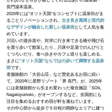
がわ)のせせらぎが癒してくれる山あいの温泉郷・
長門湯本温泉。
2020年には"オソト天国"をコンセプトに温泉街がま
るごとリノベーションされ、
古き良き風情と現代的
なデザインが融合した新しい温泉街
として人気を集
めています。
川沿いの遊歩道や、対岸に行き来できる橋や飛び石
を渡り歩いて散策したり、川床や足湯でのんびりと
くつろいだり、食べ歩きやカフェ巡りも楽しめる、
まさに
"オソト天国"ならではの歩いて満喫する温泉
街
です。
老舗旅館の「大谷山荘」など歴史あるお宿に続い
て、2020年に星野リゾート「界 長門」が、2025年
には老舗旅館から生まれ変わった複合施設「SOIL
Nagatoyumoto」がオープンするなど、全国的にも
注目を集めるおすすめ宿が軒を連ねています。
その中心部から徒歩で５分程の閑静なエリアに建つ