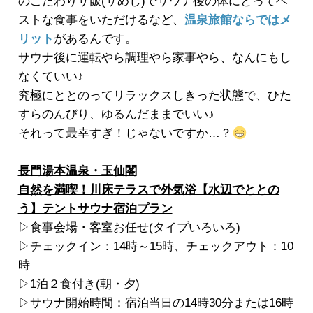
のこだわりサ飯(サめし)でサウナ後の体にとってベ
ストな食事をいただけるなど、
温泉旅館ならではメ
リット
があるんです。
サウナ後に運転やら調理やら家事やら、なんにもし
なくていい♪
究極にととのってリラックスしきった状態で、ひた
すらのんびり、ゆるんだままでいい♪
それって最幸すぎ！じゃないですか…？
長門湯本温泉・玉仙閣
自然を満喫！川床テラスで外気浴【水辺でととの
う】テントサウナ宿泊プラン
▷食事会場・客室お任せ(タイプいろいろ)
▷チェックイン：14時～15時、チェックアウト：10
時
▷1泊２食付き(朝・夕)
▷サウナ開始時間：宿泊当日の14時30分または16時