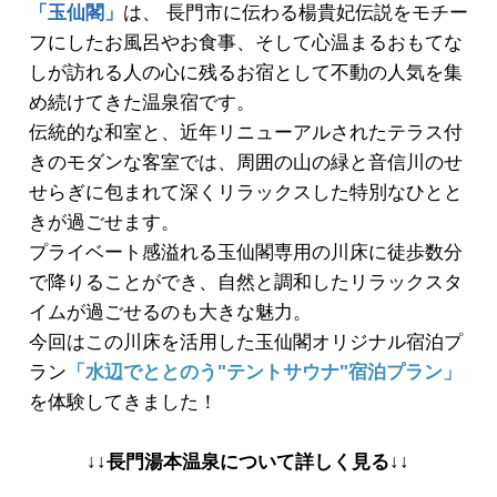
「玉仙閣」
は、 長門市に伝わる楊貴妃伝説をモチー
フにしたお風呂やお食事、そして心温まるおもてな
しが訪れる人の心に残るお宿として不動の人気を集
め続けてきた温泉宿です。
伝統的な和室と、近年リニューアルされたテラス付
きのモダンな客室では、周囲の山の緑と音信川のせ
せらぎに包まれて深くリラックスした特別なひとと
きが過ごせます。
プライベート感溢れる玉仙閣専用の川床に徒歩数分
で降りることができ、自然と調和したリラックスタ
イムが過ごせるのも大きな魅力。
今回はこの川床を活用した玉仙閣オリジナル宿泊プ
ラン
「水辺でととのう"テントサウナ"宿泊プラン」
を体験してきました！
↓↓長門湯本温泉について詳しく見る↓↓