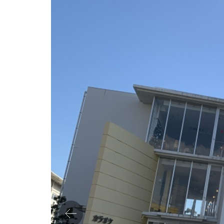
Previo
us