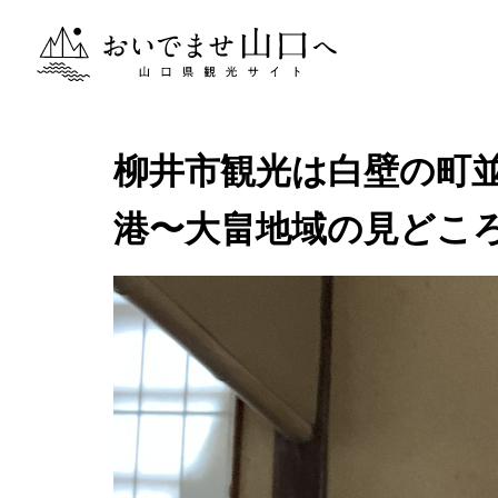
おいでませ山口へー山口県観光サイト
柳井市観光は白壁の町
港〜大畠地域の見どこ