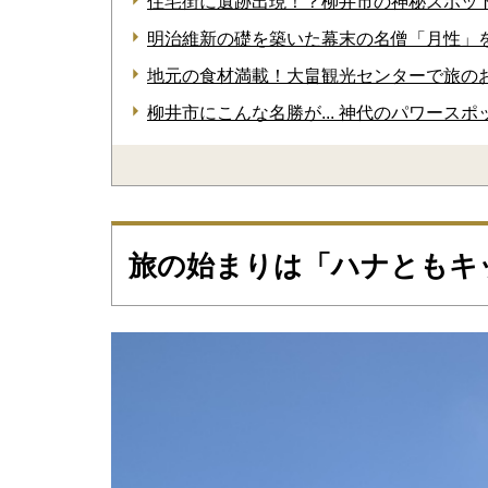
住宅街に遺跡出現！？柳井市の神秘スポッ
明治維新の礎を築いた幕末の名僧「月性」
地元の食材満載！大畠観光センターで旅の
柳井市にこんな名勝が... 神代のパワース
旅の始まりは「ハナともキ