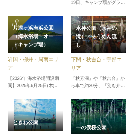
19日、キャンプ場がグラン
が選ばれ、瑠璃光寺五重塔
ドオープン！関門海峡を⼀
が紹介されました！関連記
望できる観光地として人気
事を読む 【令和の大改修】
の火の山は、ここにしかな
約70年ぶりの檜皮葺屋根の
片添ヶ浜海浜公園
水神公園（水神の
い眺望、歴史、自然を活か
全面葺き替え工事が終了い
（海水浴場・オー
滝）／そうめん流
し再整備を実施中。四季
たしました。大囲いが外さ
トキャンプ場）
し
折々の景色の中で、パルス
れ、全容がご覧いただけま
ゴンドラ、屋内展望施設、
す。…
岩国・柳井・周南エリ
下関・秋吉台・宇部エ
展望デッキ、アスレチッ
ク、キャンプ場…
ア
リア
【2026年 海水浴場開設期
『秋芳洞』や『秋吉台』か
間】2025年6月25日(木)～8
ら車で約20分、『別府弁天
月31日(月) 片添ヶ浜海浜公
池』から車で約10分の渓流
園は、快水浴場百選にも認
沿いに造られた自然公園。
定されている美しい海水浴
美祢市の夏の風物詩ともな
場と隣接し一体となって多
っている、渓流の水を使っ
くの人に親しまれていま
た"そうめん流し"は毎年5月
ときわ公園
一の俣桜公園
す。真っ白な砂浜とヤシの
頃から不定期営業で始ま