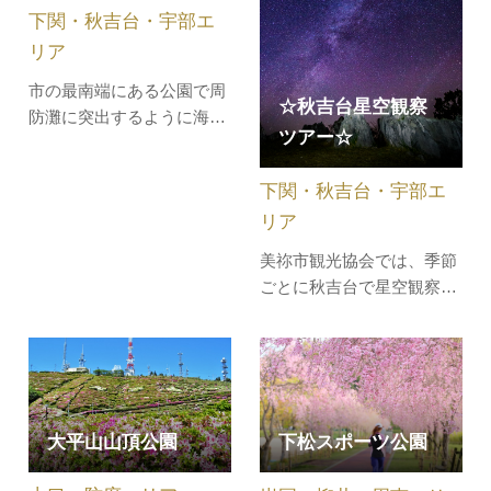
のほか各…
下関・秋吉台・宇部エ
り、1日中無料で楽しめる
スポット…
リア
市の最南端にある公園で周
☆秋吉台星空観察
防灘に突出するように海に
ツアー☆
面しています。約4000万年
前の地層が露出し、浸食や
下関・秋吉台・宇部エ
風化を繰り返しながら、長
リア
い歳月をかけ形成された奇
岩がそびえ立ち、中でも干
美祢市観光協会では、季節
潮時にしか近づくことがで
ごとに秋吉台で星空観察ツ
きないくぐり岩などの奇岩
アーを開催しております。
がそびえ立ち、大自然の壮
現在予約受付中のツアー
観な景色…
は、下記のとおりで
す!!2026年8月13日（木）秋
吉台で極大ペルセウス座流
大平山山頂公園
下松スポーツ公園
星群を観察しよう！！