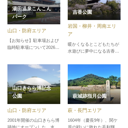
できる施設が…
くへ。足元には険しい岩
湯田温泉こんこん
吉香公園
場。響くのは呼吸 と水の
パーク
音だけ....。地上からは想像
岩国・柳井・周南エリ
できない洞窟の世界。壮大
山口・防府エリア
な地底への冒…
ア
【お知らせ】駐車場および
暖かくなるとこどもたちが
臨時駐車場について2026年
水遊びに夢中になる吉香公
4月1日(水)より駐車場運用
園は、旧岩国藩主・吉川家
が変更となりますので、下
の居館を整備した歴史公園
記基本情報内、駐車場をご
です。明治になって公園と
確認ください＼2025年6月1
して一般公開され、市民の
日新規オープン！／湯田温
憩いの場になりました。大
山口きらら博記念
泉エリアに位置し、温泉や
きくアーチ状に放水される
健康、交流、自然とのふれ
公園
萩城跡指月公園
中央の大噴水には、虹がか
あいをテーマにした新しい
かることも。随所に作られ
地域の拠…
山口・防府エリア
萩・長門エリア
た花壇で…
2001年開催の山口きらら博
1604年（慶長9年）、関ケ
跡地にオープンした、水と
原の戦いに敗れた毛利輝元