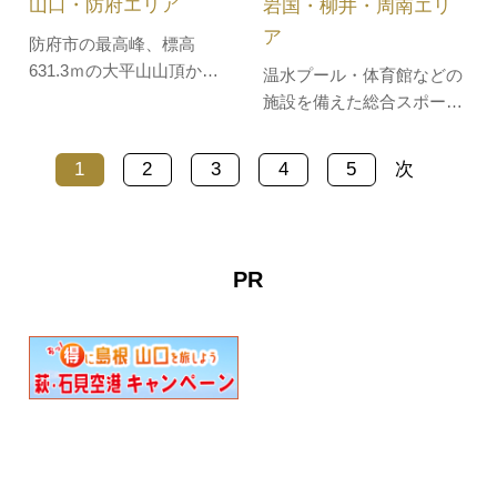
山口・防府エリア
岩国・柳井・周南エリ
ア
防府市の最高峰、標高
631.3ｍの大平山山頂から
温水プール・体育館などの
は、防府平野や瀬戸内海を
施設を備えた総合スポーツ
見渡せ、日によっては九州
公園です。併設の冒険の森
の国東半島までも望むこと
には、アスレチック遊具が
1
2
3
4
5
次
ができます。山頂公園に
あり、親子連れで賑わいま
は、「展望広場」「芝生広
す。しだれ桜・ポピー・コ
場」「遊びの広場」「多目
スモスなど花の名所として
的広場」の4つの広場があ
も有名で、3月下旬～4月上
PR
り、アスレチック遊具や、
旬にはウォーキングロード
コンビネーション…
に並ぶ約330本のシダレ
桜、9月下旬…