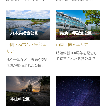
緑豊かな自然共生型運動公
は、指月山に萩城を築城し
園です。県内初の人工芝フ
ました。萩城は、江戸時代
ィールドを持つ「やまぐち
には珍しく周囲を石垣と土
富士商ドーム」をはじめ、
塀で囲った本格的な山城
子供に人気のマウンテンネ
で、指月山に築城されたこ
維新百年記念公園
乃木浜総合公園
ット（アスレチック）があ
とから「指月城」とも呼ば
るトリムの広場、海浜スポ
れていました。1874年（明
山口・防府エリア
下関・秋吉台・宇部エ
ーツが楽しめる月の海、サ
治7年）に解体されてしま
ッカー・…
いましたが、…
リア
明治維新100周年を記念し
て造営された県営公園で、
池や干潟など、野鳥が好む
第18回国体を契機につくら
環境が整備された公園。野
れた県営陸上競技場と一体
鳥観察小屋もあり、気軽に
となっています。山口県の
バードウォッチングが楽し
都市公園の中核となる公園
めます。平成16年には大き
で、スポーツ・文化・レジ
な親水広場が完成し、水鉄
ャーの拠点として広く県民
砲などの水用遊具も設置さ
に親しまれています。記念
本山岬公園
れています。その他芝生公
塔の森、花壇、池、遊歩道
園や遊具、散策道などもあ