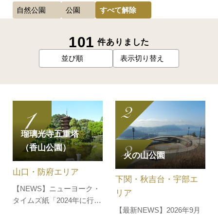
すべて解除
自然公園
公園
101
件ありました
並び順
表示切り替え
瑠璃光寺五重塔
（香山公園）
火の山公園
山口・防府エリア
下関・秋吉台・宇部エ
【NEWS】ニューヨーク・
リア
タイムズ紙「2024年に行く
【最新NEWS】2026年9月
べき52カ所」に「山口市」