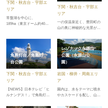
木が並ぶ開放的なホワイト
り、７月・８月は毎日営
下関・秋吉台・宇部エ
下関・秋吉台・宇部エ
ビーチは、まるで南国のリ
業、９月は土日祝のみ営
リア
ゾート地の…
業…
リア
常盤湖を中心に、
一の俣温泉近く、豊田町の
189ha（東京ドーム約40個
山の奥に神秘的な光景が！
分）の広大な敷地に広がる
水没林が水面から伸びてい
総合公園。2023年10月には
て、水面に映りこむ姿が神
『新世紀エヴァンゲリオ
秘的な知る人ぞ知る人気ス
ン』に登場する「ロンギヌ
レゾナック永源山
ポットです。池には色とり
スの槍」が刺さり話題に！
角島灯台／角島灯
公園（永源山公
どりの鯉が泳いでいて、ま
（日本最大・全長7メート
台公園
園）
るで絵画のよう。通称「蒼
ル超）園内には、約3,500
霧鯉池」と呼ばれ、光の当
本の桜、約2万株のショウ
下関・秋吉台・宇部エ
岩国・柳井・周南エリ
たり方で水面が蒼く見え、
ブやツツジ、アジサイな…
霧が掛か…
リア
ア
【NEWS】日本テレビ「ヒ
園内は、水をテーマに噴水
ルナンデス！」で角島灯台
やカスケードを配し、山頂
が紹介されました！2025年
には本格的なオランダ風車
11月27日放送「ナンチャン
「ゆめ風車」があります。