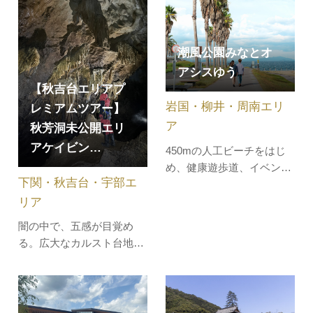
と行く！今が旬の山口でテ
年間を通じて楽しんでいた
ンション爆上げツアー」角
だけるよう、四季折々の
島の西端に位置し、日本海
様々な花木を園内に植栽し
潮風公園みなとオ
側初の洋式灯台が立つ公
ています。特に春には、桜
アシスゆう
園。石造りの灯台は明治9
やつつじ、チューリップが
【秋吉台エリアプ
年に初点灯し、今でもなお
見ごろを迎えます。4月下
岩国・柳井・周南エリ
レミアムツアー】
現役で活躍中…
旬から5月上…
ア
秋芳洞未公開エリ
アケイビン…
450mの人工ビーチをはじ
め、健康遊歩道、イベント
下関・秋吉台・宇部エ
スペース、ふれあい交流・
リア
体験型学習施設などを設備
した総合交流ターミナルで
闇の中で、五感が目覚め
す。海産物を中心とした地
る。広大なカルスト台地秋
元特産品等の販売コーナ
吉台の下に広がる「秋芳
ー、レストランも完備。ま
洞」。その未公開エリアへ
た、世界でも類のないミク
突入！整備されていない道
ロ生物（原生動物）を観察
を進み、光無き洞窟の奥深