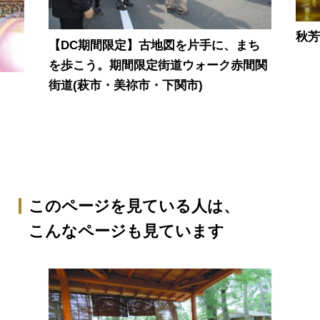
秋
【DC期間限定】古地図を片手に、まち
を歩こう。期間限定街道ウォーク赤間関
街道(萩市・美祢市・下関市)
このページを見ている人は、
こんなページも見ています