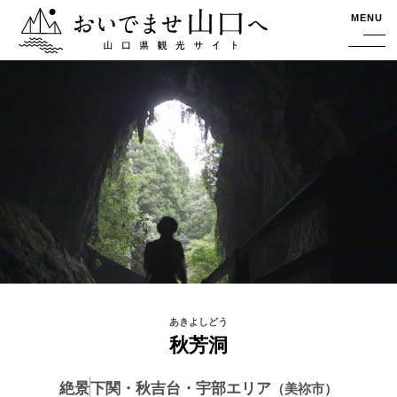
おいでませ山口へー山口県観光サイト
MENU
秋芳洞
絶景
下関・秋吉台・宇部エリア
美祢市