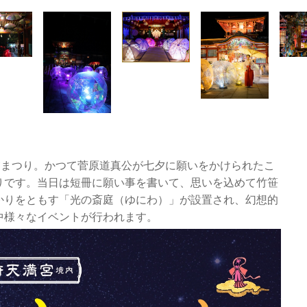
夕まつり。かつて菅原道真公が七夕に願いをかけられたこ
りです。当日は短冊に願い事を書いて、思いを込めて竹笹
かりをともす「光の斎庭（ゆにわ）」が設置され、幻想的
中様々なイベントが行われます。