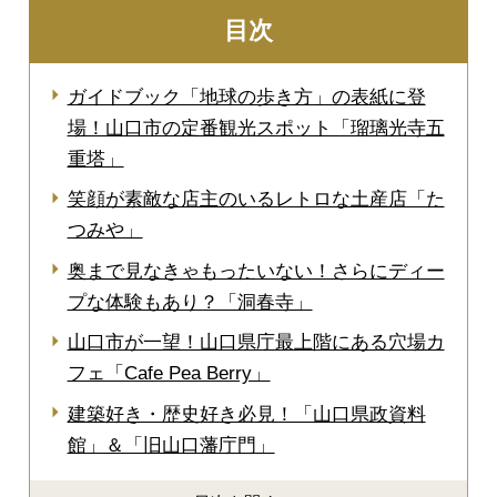
目次
ガイドブック「地球の歩き方」の表紙に登
場！山口市の定番観光スポット「瑠璃光寺五
重塔」
笑顔が素敵な店主のいるレトロな土産店「た
つみや」
奥まで見なきゃもったいない！さらにディー
プな体験もあり？「洞春寺」
山口市が一望！山口県庁最上階にある穴場カ
フェ「Cafe Pea Berry」
建築好き・歴史好き必見！「山口県政資料
館」＆「旧山口藩庁門」