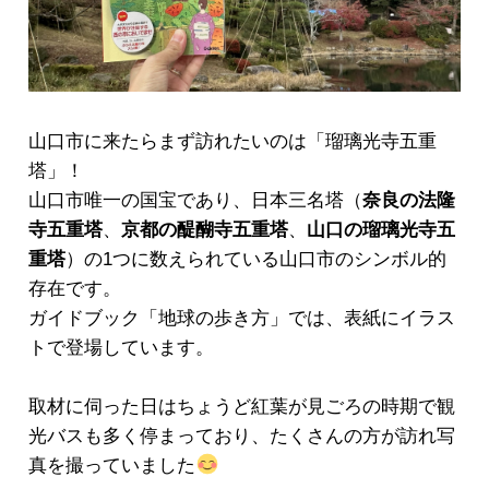
山口市に来たらまず訪れたいのは「瑠璃光寺五重
塔」！
山口市唯一の国宝であり、日本三名塔（
奈良の法隆
寺五重塔
、
京都の醍醐寺五重塔
、
山口の瑠璃光寺五
重塔
）の1つに数えられている山口市のシンボル的
存在です。
ガイドブック「地球の歩き方」では、表紙にイラス
トで登場しています。
取材に伺った日はちょうど紅葉が見ごろの時期で観
光バスも多く停まっており、たくさんの方が訪れ写
真を撮っていました