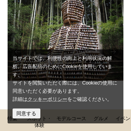
Prev
Next
ious
当サイトでは、利便性の向上と利用状況の解
析、広告配信のためにCookieを使用していま
す。
サイトを閲覧いただく際には、Cookieの使用に
同意いただく必要があります。
詳細は
クッキーポリシー
をご確認ください。
同意する
特集
スポット・
モデルコース
グルメ
イベン
体験