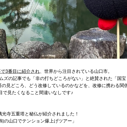
事で3番目に紹介され
、世界から注目されている山口市。
イムズの記事でも「非の打ちどころがない」と絶賛された「国宝
塔の見どころ、どう改修しているのかなどを、改修に携わる関
目で見たくなること間違いなしです♪
璃光寺五重塔と秘仏が紹介されました！
今が旬の山口でテンション爆上げツアー」