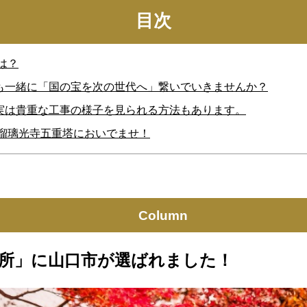
目次
は？
も一緒に「国の宝を次の世代へ」繋いでいきませんか？
実は貴重な工事の様子を見られる方法もあります。
瑠璃光寺五重塔においでませ！
Column
2カ所」に山口市が選ばれました！