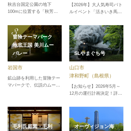
秋吉台国定公園の地下
【2026年】大人気寿司バト
100mに位置する「秋芳洞
ルイベント「活きいき馬関
（あきよしどう）」は特別
街」はお盆期間[8月11日
天然記念物に指定されてい
(火・祝)～8月16日(日)]毎日
ます。洞内の温度は四季を
開催！★駐車場情報★例年
冒険テーマパーク
通じて17℃で一定し、夏涼
GW・夏休み期間中は、唐
地底王国 美川ムー
しく冬は暖かく、雨の日で
戸市場周辺で交通渋滞が発
バレー
SLやまぐち号
も快適に観光をお楽しみい
生しております。下記の情
ただけます。洞内の総延長
報を渋滞対策にご活用くだ
岩国市
山口市
は10kmを超える国内最大
さい。・2026年(令和8年)5
級で、約1kmに及ぶ…
月1日、唐戸…
津和野町（島根県）
鉱山跡を利用した冒険テー
マパークで、伝説のムー大
【お知らせ】2026年5月～
陸をモチーフにした、洞窟
12月の運行計画決定！詳し
探検アトラクションです。
くはこちら！新山口駅から
屋外では、砂金探し体験や
津和野駅間を汽笛を鳴ら
宝石探し体験も楽しめま
し、煙をはきながら力強く
す。旧坑内は、古代伝説の
走る蒸気機関車。ひと昔前
毛利氏庭園・毛利
オーヴィジョン海
地・ムー大陸をイメージし
にタイムスリップしたよう