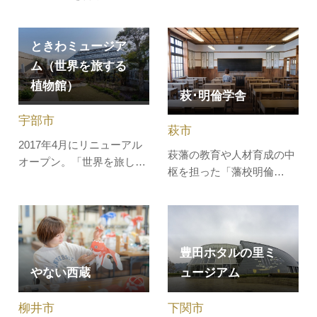
とする科学館です。太陽が
は、テーマごとに企画する
テーマの科学館です。西日
コレクション展で紹介して
本最大級の太陽望遠鏡で、
ときわミュージア
います。また、全国巡回展
肉眼では見ることのできな
など幅広い時代とさまざま
ム（世界を旅する
い太陽の黒点や爆発現象
なジャンルの特別展を開催
植物館）
萩･明倫学舎
（フレア）などダイナミッ
します。日本の道100選に
クな太陽の姿を観察するこ
も選ばれた「パークロー
宇部市
とができます。参加体験で
萩市
ド」沿いにあり、四季を通
2017年4月にリニューアル
きる科学教室…
して景観も…
萩藩の教育や人材育成の中
オープン。「世界を旅し、
枢を担った「藩校明倫
感動する植物館」をコンセ
館」。その跡地に建築さ
プトに、原産地の植生を意
れ、国の登録有形文化財に
識した８つのゾーン（アフ
登録された本館を含む旧明
リカ、南米、ヨーロッパ、
倫小学校の日本最大級の木
熱帯アジアなど）に、特徴
豊田ホタルの里ミ
造校舎群を改修整備し、萩
的なシンボルツリーを植栽
やない西蔵
ュージアム
の新たな観光施設となって
しています。まるで世界を
います。本館では、萩の観
旅するかのように珍しい植
柳井市
下関市
光、藩校明倫館から旧明倫
物や花、…