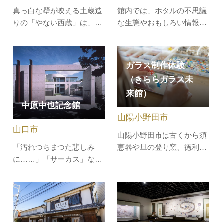
小学校までの30…
真っ白な壁が映える土蔵造
館内では、ホタルの不思議
りの「やない西蔵」は、柳
な生態やおもしろい情報、
井の伝統工芸を体験できる
ホタルを取り巻く豊田町の
複合型観光施設です。1980
自然について、実物・映
年頃までは醤油蔵として使
像・模型・パネルなどでわ
ガラス制作体験
用されていた建物で、当時
かりやすく紹介していま
（きららガラス未
の外観はもちろん、中の柱
す。また館外には、季節毎
来館）
や骨組みもそのまま使用し
のホタルの生態や生息環境
中原中也記念館
ています。柳井といえば柳
が観察できる「ホタルせせ
山陽小野田市
井金魚ちょうちんが揺れる
らぎ広場」や「天体観測施
山口市
街並みが…
設」がありま…
山陽小野田市は古くから須
「汚れつちまつた悲しみ
恵器や旦の登り窯、徳利窯
に……」「サーカス」など
などで知られる窯業が盛ん
の作品で知られる詩人・中
なまちです。窯業の新しい
原中也の生家跡に建つ記念
文化として「ガラス文化」
館では、中也の３０年の生
を創造し、平成16年にガラ
涯や作品を、自筆の原稿や
ス工房「きららガラス未来
日記など貴重な資料を通じ
館」が誕生しました。熱に