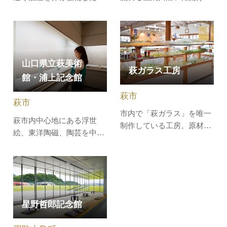
山紫水明のまち三隅。その
「まなび館」と、新しい
中央にある温泉郷の丘陵に
「たくみ館」、そして明治
位置する『香月泰男美術
時代の大架構の民家を再現
館』は、自然豊かな田園風
した「みやび館」からなる
景とみごとに調和し建って
施設です。「まなび館」で
山口県立萩美術
萩ガラス工房
います。『ここが〈私の〉
は、一の坂川を乱舞するゲ
館・浦上記念館
地球だ』と言って故郷三隅
ンジボタルの人工飼育の紹
をこよなく愛した画伯は、
介や大内塗など大内文化遺
萩市
萩市
生涯郷里を…
産、また山口…
市内で「萩ガラス」を唯一
萩市内中心地にある浮世
制作している工房。原材料
絵、東洋陶磁、陶芸を中心
は笠山に産出する石英玄武
とした美術館。観光地、観
岩(安山岩)を使用し、原石
光施設を紹介する旅行ガイ
から一貫生産しています。
ド「ミシュラン・グリーン
淡い緑色の「玄武岩ガラ
ガイド・ジャポン」におい
ス」、3層構造で内側にヒ
て、二ツ星「寄り道する価
ビを封じ込めた「内ヒビ貫
星野哲郎記念館
値がある（★★）」を獲得
入ガラス」など、制作体験
しています。【学芸員によ
もできます。（体験は要予