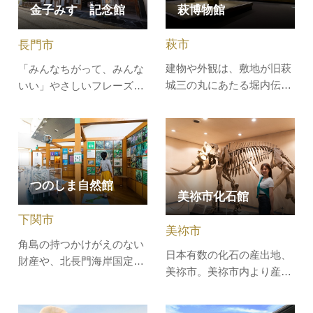
萩博物館
金子みすゞ記念館
て紹介。書籍や映像などで
より生まれ変わるガラスの
作品に親しんでいただける
特性に触れ、作品を創り上
萩市
長門市
コーナーのほか、年数回…
げる喜び…
建物や外観は、敷地が旧萩
「みんなちがって、みんな
城三の丸にあたる堀内伝統
いい」やさしいフレーズを
的建造物群保存地区内にあ
耳したことはありません
ることから、かつてこの地
か？大正末期に彗星のごと
区内にあった規模の大きい
く現れ、幻の童謡詩人と語
武家屋敷の特徴にならって
り継がれている金子みすゞ
います。萩の歴史・文化発
の詩は、今もなお心に響き
つのしま自然館
信拠点として、吉田松陰、
ます。幼少期を過ごした仙
美祢市化石館
高杉晋作をはじめ幕末維新
崎にある記念館には、み
下関市
関連の実物資料を展示する
すゞの部屋のほか、カマド
美祢市
ほか、萩…
や井戸など当…
角島の持つかけがえのない
日本有数の化石の産出地、
財産や、北長門海岸国定公
美祢市。美祢市内より産出
園の自然を、分かりやすく
した化石を中心に世界中の
紹介しています。自然その
化石を約5,000点展示。子
ものに対する理解を深めて