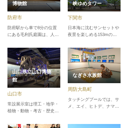
た神殿や神秘の湖など15の
博物館
峡ゆめタワー
な客車、独特の変則的な揺
ゾーンが迷路で結ばれてい
れや煤（すす）の匂い、美
て、夏も涼…
防府市
下関市
しい沿線の風景が鉄道の旅
を盛りあげ…
防府駅から車で8分の位置
日本海に沈むサンセットや
にある毛利氏庭園は、人工
夜景を楽しめる153mのタ
的に作られた島や橋が見事
ワー。日本有数の高さを誇
に自然と調和し、明治・大
る143mの展望室は全面ガ
正の職人の技術を詰め込ん
ラス張りで、シースルーエ
だ最高傑作で、国名勝に指
レベーターで約70秒で到着
定されている雅な庭園で
します。展望室からは、関
山口県立山口博物
なぎさ水族館
す。広大な敷地には、旧毛
門海峡をはじめ巌流島や響
館
利家本邸が毛利博物館とし
灘、下関、対岸の北九州と
周防大島町
て公開されており、毛利氏
360度の雄大な大パノラマ
山口市
ゆかりの文…
をお楽しみい…
タッチングプールでは、サ
常設展示室は理工・地学・
メ、エイ、ヒトデ、ナマ
植物・動物・考古・歴史・
コ、タコ、ヤドカリなど海
天文など7部門に分かれて
の生き物に触ることができ
おり、各分野、そして山口
ます。また、海藻のしおり