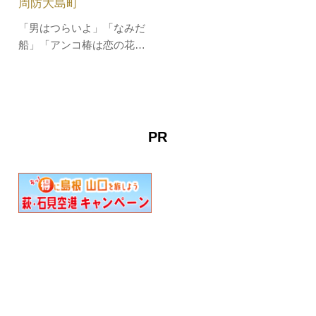
周防大島町
るギャラリー・トーク】当
約）【宙吹…
館収蔵の浮世…
「男はつらいよ」「なみだ
船」「アンコ椿は恋の花」
「三百六十五歩のマーチ」
「兄弟船」など、名曲の
数々を手がけたことで知ら
れる、周防大島町出身名誉
町民である作詞家 星野哲郎
PR
の記念館です。館内には、
大型スクリーンに作品のイ
メージ映像と音楽が流れる
「星野劇…