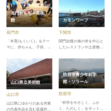
県について大人から子ども
づくりもできます。好きな
まで学ぶことが出来ます。
海藻を選んで自分だけのし
長門おもちゃ美術
理工体験展示室では、「驚
おりが作れます。短時間で
館
カモンワーフ
き・不思議さ」を体や頭を
簡単にでき、来館の記念に
使いながら体験学習できま
なります。【お知らせ】周
長門市
下関市
す。まるで本当に電車を運
防大島町の…
転してい…
「木育(もくいく)」をテー
関門自慢の海の幸を中心と
マに、赤ちゃん、子供、大
したレストランや土産物店
人まで幅広い世代が楽しめ
が立ち並ぶシーサイドモー
る体験型ミュージアム。
ル。ボードウオークからは
（東京おもちゃ美術館監
関門海峡が一望できます。
修）館内には0歳～2歳児も
関門海峡の潮騒と汽笛は、
防府市青少年科学
家の「赤ちゃんひろば」
「残したい日本の音風景百
館・ソラール
山口県立美術館
と、年齢問わず遊べる「さ
選」に選ばれ、一帯は壇之
じきひろば」があり、木の
浦の合戦・武蔵と小次郎の
防府市
山口市
ぬくもり溢れる空間で150
巌流島決闘など歴史に彩ら
種類以上の木の…
れた「海…
「科学をやさしく、ふか
山口県にゆかりのある作家
く、たのしく」をモットー
の代表作品を含む収蔵作品