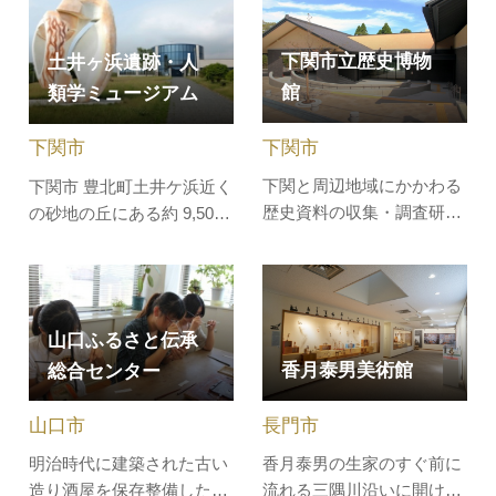
供達が好きな「昆虫」をは
いただくとともに、自然環
じめとした「せきつい動
境の場、住民の憩いの場と
下関市立歴史博物
土井ヶ浜遺跡・人
物」「アンモナイト」の3
して活用していただける交
館
類学ミュージアム
つをテーマに、模型等など
流施設です。
が展示されています。
下関市
下関市
下関と周辺地域にかかわる
下関市 豊北町土井ケ浜近く
歴史資料の収集・調査研究
の砂地の丘にある約 9,500
および展示活動を行ってい
㎡の遺跡。この遺跡は弥生
た長府博物館を継承する博
時代前期の終わりごろを中
物館。「海峡に育まれた下
心として営まれた集団墓地
関の歴史と文化」をテーマ
です。発掘調査で、300体
山口ふるさと伝承
とし、長府毛利家遺品や幕
余りの人骨が発見され、副
香月泰男美術館
総合センター
末維新関係資料を用いた江
葬品とともに弥生式土器そ
戸・幕末維新期の展示を中
の他の遺物も出土しまし
長門市
山口市
心としています。坂本竜馬
た。ミュージアムには、土
の手紙収…
井ケ浜遺跡…
香月泰男の生家のすぐ前に
明治時代に建築された古い
流れる三隅川沿いに開けた
造り酒屋を保存整備した