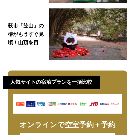
マイグラスを作
ってきました♡
城下町でランチ
萩市「笠山」の
やカフェ巡りも
椿がもうすぐ見
♪
頃！山頂を目指
してハイキング
をしたり、ラン
チやガラス工房
にも行ってきま
人気サイトの宿泊プランを一括比較
した！
オンラインで空室予約＋予約