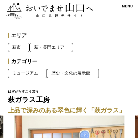
おいでませ山口へー山口県観光サイト
MENU
エリア
萩市
萩・長門エリア
カテゴリー
ミュージアム
歴史・文化の展示館
萩ガラス工房
上品で深みのある翠色に輝く「萩ガラス」