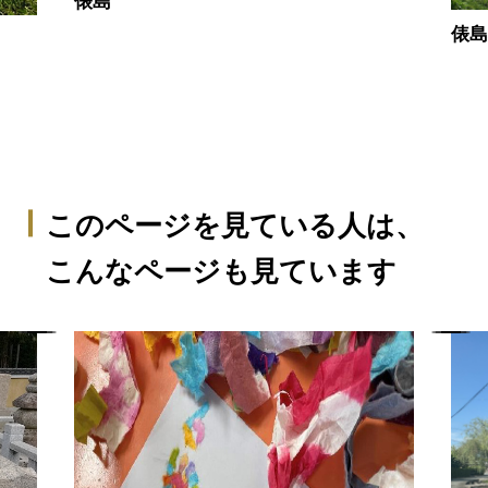
俵島
俵
このページを見ている人は、
こんなページも見ています