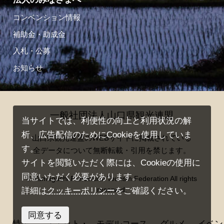
コンベンション情報
補助金・助成金
入札・公募
お知らせ
一般社団法人山口県観光連盟
当サイトでは、利便性の向上と利用状況の解
析、広告配信のためにCookieを使用していま
山口県観光連盟のWEBサイトに掲載されている
す。
全データについて無断転載・引用を禁じます。
サイトを閲覧いただく際には、Cookieの使用に
同意いただく必要があります。
© Yamaguchi Prefectural Tourism Federation All rights
reserved.
詳細は
クッキーポリシー
をご確認ください。
同意する
特集
スポット・
モデルコース
グルメ
イベン