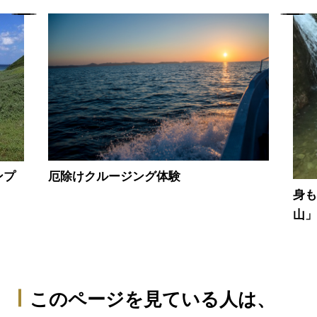
厄除けクルージング体験
ンプ
身
山
このページを見ている人は、