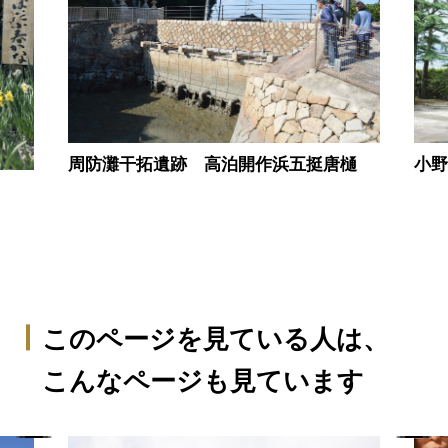
小
周防灘干拓遺跡 高泊開作浜五挺唐樋
このページを見ている人は、
こんなページも見ています