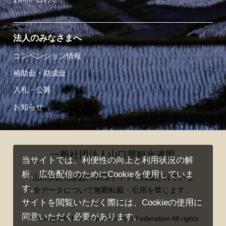
法人のみなさまへ
コンベンション情報
補助金・助成金
入札・公募
お知らせ
一般社団法人山口県観光連盟
当サイトでは、利便性の向上と利用状況の解
析、広告配信のためにCookieを使用していま
山口県観光連盟のWEBサイトに掲載されている
す。
全データについて無断転載・引用を禁じます。
サイトを閲覧いただく際には、Cookieの使用に
同意いただく必要があります。
© Yamaguchi Prefectural Tourism Federation All rights