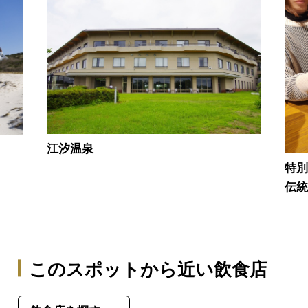
江汐温泉
特
伝統
このスポットから近い飲食店