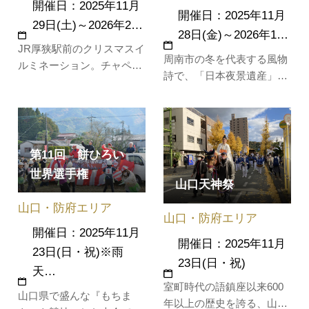
開催日：2025年11月
開催日：2025年11月
29日(土)～2026年2…
28日(金)～2026年1…
JR厚狭駅前のクリスマスイ
周南市の冬を代表する風物
ルミネーション。チャペル
詩で、「日本夜景遺産」に
風のアーチなど約15万球の
も認定されている周南冬の
灯が寝太郎像付近を彩りま
ツリー祭り。JR徳山駅前一
す。開催期間中には、イベ
帯が約100万球の色とりど
ントも催されます。
りのLEDで彩られ、街全体
第11回 餅ひろい
がクリスマスムードに包ま
世界選手権
れます。期間中は、家族や
山口天神祭
友人と楽しめるイベントも
山口・防府エリア
盛りだくさんです♪12月20
山口・防府エリア
日開催！フ…
開催日：2025年11月
開催日：2025年11月
23日(日・祝)※雨
23日(日・祝)
天…
室町時代の語鎮座以来600
山口県で盛んな『もちま
年以上の歴史を誇る、山口