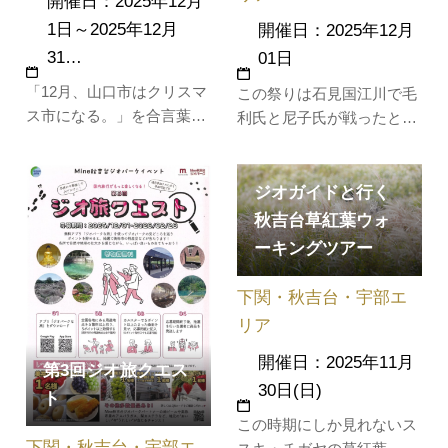
開催日：2025年12月
1日～2025年12月
開催日：2025年12月
31…
01日
「12月、山口市はクリスマ
この祭りは石見国江川で毛
ス市になる。」を合言葉
利氏と尼子氏が戦ったと
に、市内各所で「灯り」や
き，毛利元就は全軍に神酒
「音楽」、「美術・舞
を与え，田作りと餅粥をふ
台」、「食」、その他のイ
るまって，その勢いでいっ
ジオガイドと行く
ベントを開催します。歴史
きに奇襲して江川を渡るこ
秋吉台草紅葉ウォ
に抱かれた山口の街がクリ
とに成功したことに始ま
ーキングツアー
スマス一色に！期間中はイ
り，現在では大きな釜に餅
ルミネーションが山口をロ
粥を炊いて一般参拝客にふ
下関・秋吉台・宇部エ
マンチックに演出します。
るまっている。
リア
室町時代に山口…
開催日：2025年11月
第3回ジオ旅クエス
30日(日)
ト
この時期にしか見れないス
下関・秋吉台・宇部エ