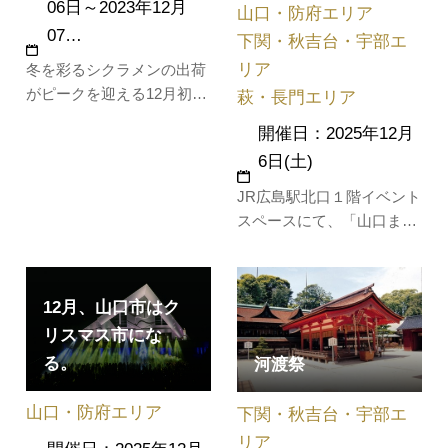
06日～2023年12月
山口・防府エリア
07…
下関・秋吉台・宇部エ
リア
冬を彩るシクラメンの出荷
がピークを迎える12月初め
萩・長門エリア
に、道の駅ハピネスふくえ
開催日：2025年12月
にて「シクラメンフェア」
6日(土)
が開催されます。地元農家
が厳選した約2,000鉢のシ
JR広島駅北口１階イベント
クラメンをはじめ、花苗の
スペースにて、「山口まん
販売や新鮮野菜の販売があ
ぷくフェスタ」を開催しま
ります。
す。山口デスティネーショ
ンキャンペーン(DC)プレキ
12月、山口市はク
ャンペーンのイベントとし
リスマス市にな
て山口県の観光PR展示や
る。
河渡祭
伝統芸能ステージ(下関平家
太鼓保存会)、県内の特産
山口・防府エリア
下関・秋吉台・宇部エ
品・地酒販売などを予定し
ています。…
リア