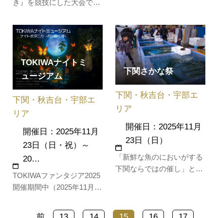
き』を競技にした大会で
の晩秋を彩るお祭りです。
す。子どもから大人まで刈
時代絵巻さながらの行列が
り取りの終わった田んぼで
市内を巡幸します。
餅をひろい、ひろったお餅
の重さで優勝を争う人気の
イベント。(参加申込みあ
TOKIWAナイトミ
下関さかな祭
り）参加者には、阿東産米
ュージアム
のおにぎりと豚汁付き！上
下関・秋吉台・宇部エ
位入賞者には、あとう和牛
下関・秋吉台・宇部エ
などの特産品…
リア
リア
開催日：2025年11月
開催日：2025年11月
23日（日）
23日（日・祝）～
「新鮮な魚のにおいがする
20…
下関ならではの催し」とし
TOKIWAファンタジア2025
て年々人気が高まってお
開催期間中（2025年11月23
り、下関漁港で、新鮮な魚
日（日・祝）～2026年1月
介類や水産加工品のほか、
12日(月・祝)） の金・土・
ふく鍋、あんこう鍋などを
前
13
14
15
16
17