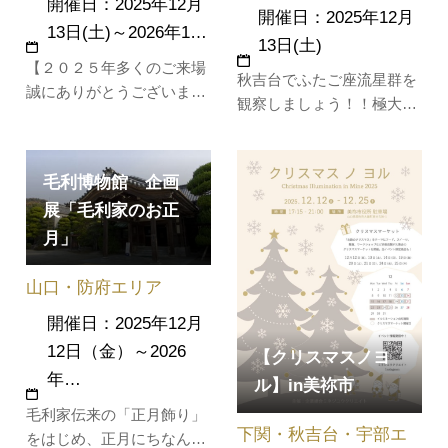
開催日：2025年12月
開催日：2025年12月
13日(土)～2026年1…
13日(土)
【２０２５年多くのご来場
秋吉台でふたご座流星群を
誠にありがとうございまし
観察しましょう！！極大夜
た】道の駅阿武町周辺で開
の前日にあたる12月13日夜
催。12月13日（土）18時か
から14日明け方にかけて
らの点灯式では、①冬の夜
も、かなり多くの流星が見
毛利博物館 企画
空を彩る打ち上げミュージ
えることが予想されます。
展「毛利家のお正
ック花火②「チョコマシュ
極大夜は14日の夜中ですが
マロホットココア」無料配
月」
大きな流星が流れるときっ
布！③ゲストには「中村
と見えるはずです。皆様の
健太朗」などなど、心もお
山口・防府エリア
ご参加お待ちしておりま
なかも温ま…
す。 ■ …
開催日：2025年12月
12日（金）～2026
【クリスマスノヨ
年…
ル】in美祢市
毛利家伝来の「正月飾り」
下関・秋吉台・宇部エ
をはじめ、正月にちなん