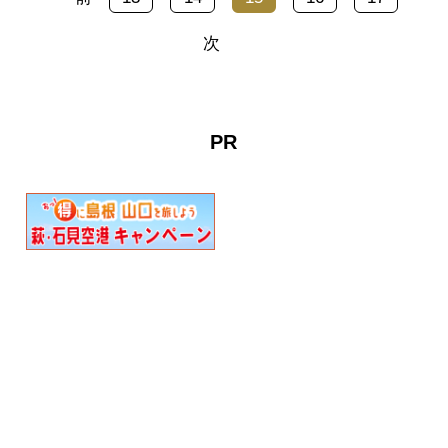
日・祝・振休及び12/24・
販売します。※公共交通機
25の18:00～21:30に開催
次
関をご利用ください。
（※12月31日・1月1日は休
館）世界を旅する植物館の
８つのゾーンがそれぞれの
個性を持った幻想的な空間
PR
へ様変わり！昼…