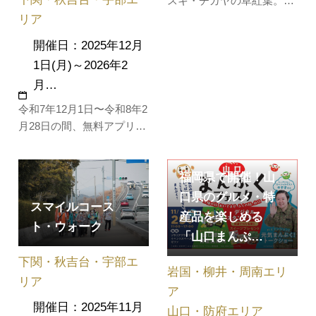
スキ・チガヤの草紅葉。ウ
ォーキングには最高の季節
リア
ですね。ジオガイドの楽し
開催日：2025年12月
い説明を聞きながら秋吉台
1日(月)～2026年2
を歩きましょう！！ ■ 基本
月…
情報開催日2025年11月30日
（日）集合場所長者ヶ森駐
令和7年12月1日〜令和8年2
車場／10:00集合代金大
月28日の間、無料アプリ
人・小人：3,800円（お弁
「ジオパークな旅」を使っ
当付き…
た周遊イベントを開催しま
福岡県で開催！山
す！「ジオパークな旅」ア
プリを使ってジオパークの
口県のグルメ・特
スマイルコース
見どころを巡り、ポイント
産品を楽しめる
ト・ウォーク
を集めると、Mine秋吉台ジ
「山口まんぷ…
オパークパートナーの景品
下関・秋吉台・宇部エ
が抽選で当たります。一年
岩国・柳井・周南エリ
を通して季…
リア
ア
開催日：2025年11月
山口・防府エリア