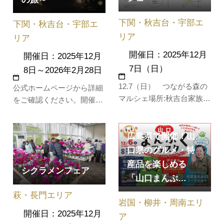
下関・秋吉台・宇部エ
下関・秋吉台・宇部エ
リア
リア
開催日：2025年12月
開催日：2025年12月
7日（日）
8日～2026年2月28日
12.7（日） つながる森の
公式ホームページから詳細
マルシェ場所:秋吉台家族旅
をご確認ください。開催概
行村時間：2025年12月7日
要タイトル秋芳洞幻想夜行
（日）10:00～15:00たくさ
~竹あかりが導く光の旅~日
んの方が出店されます！幅
広島県で開催！山
時2025年12月8日～2026年
広い世代の方が、楽しめる
2月28日17:30～19:30※当
口県のグルメ・特
イベントです。ぜひ皆さま
日の進行状況により時間が
産品を楽しめる
シクラメンフェア
お越しください。お待ちし
前後する場合がございま
「山口まんぷ…
ております！
す。場所特別天然記念物
萩・長門エリア
「秋芳洞」チケット・宿泊
岩国・柳井・周南エリ
無しプラン・・…
開催日：2025年12月
ア