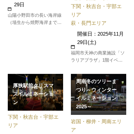
29日
下関・秋吉台・宇部エ
リア
山陽小野田市の長い海岸線
（埴生から焼野海岸まで）
萩・長門エリア
と美しい夕陽を楽しみなが
開催日：2025年11月
ら、およそ30ｋｍを歩くウ
29日(土)
ォーキングイベントです。
山陽小野田市名産品などの
福岡市天神の商業施設「ソ
「食」も楽しみながら歩き
ラリアプラザ」1階イベン
ます。
トスペース ゼファにて、
「山口まんぷくフェスタ」
周南冬のツリーま
を開催します。山口デステ
厚狭駅前クリスマ
ィネーションキャンペーン
つり～ウィンター
スイルミネーショ
(DC)プレキャンペーンのイ
イルミネーション
ン
ベントとして山口県の観光
2025～
PR展示や県内の特産品・
下関・秋吉台・宇部エ
地酒販売などを予定してい
岩国・柳井・周南エリ
ます。山口…
リア
ア