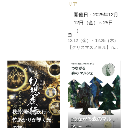
リア
で、福を招く吉祥の意匠が
描かれた絵画や工芸品な
開催日：2025年12月
ど、毛利家伝来の祝いを願
12日（金）～25日
う品々を展示します。(12
（…
月22日～31日は休館)
12.12（金）～12.25（木）
【クリスマスノヨル】in美
祢市 開催のお知らせ今年の
冬、美祢市に北欧をテーマ
にしたあたたかなクリスマ
スイベントがやってきま
す。「美祢市で体験した楽
しい時間」が心に残る、あ
たたかい思い出となります
ように。都会のような大規
模イベン…
秋芳洞幻想夜行～
つながる森のマル
竹あかりが導く光
シェ
の旅～