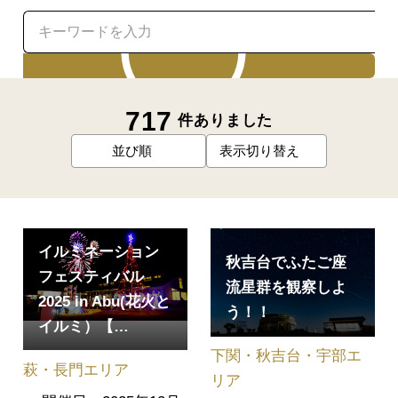
検索
717
件ありました
並び順
表示切り替え
イルミネーション
秋吉台でふたご座
フェスティバル
流星群を観察しよ
2025 in Abu(花火と
う！！
イルミ）【…
下関・秋吉台・宇部エ
萩・長門エリア
リア