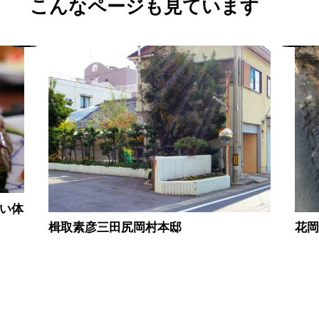
こんなページも見ています
食い体
楫取素彦三田尻岡村本邸
花