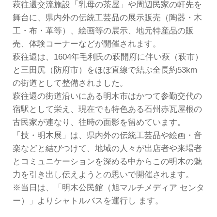
萩往還交流施設「乳母の茶屋」や周辺民家の軒先を
舞台に、県内外の伝統工芸品の展示販売（陶器・木
工・布・革等）、絵画等の展示、地元特産品の販
売、体験コーナーなどが開催されます。
萩往還は、1604年毛利氏の萩開府に伴い萩（萩市）
と三田尻（防府市）をほぼ直線で結ぶ全長約53km
の街道として整備されました。
萩往還の街道沿いにある明木市はかつて参勤交代の
宿駅として栄え、現在でも特色ある石州赤瓦屋根の
古民家が連なり、往時の面影を留めています。
「技・明木展」は、県内外の伝統工芸品や絵画・音
楽などと結びつけて、地域の人々が出店者や来場者
とコミュニケーションを深める中からこの明木の魅
力を引き出し伝えようとの思いで開催されます。
※当日は、「明木公民館（旭マルチメディア センタ
ー）」よりシャトルバスを運行し ます。