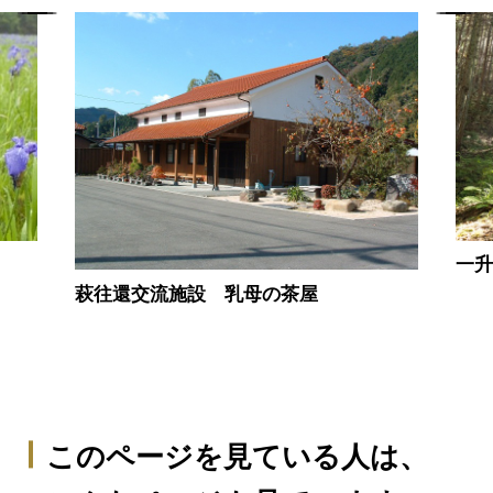
一
萩往還交流施設 乳母の茶屋
このページを見ている人は、