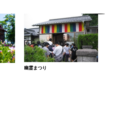
幽霊まつり
山口七夕