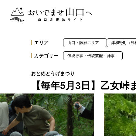
おいでませ山口へー山口県観光サイト
エリア
山口・防府エリア
津和野町（島
カテゴリー
伝統行事・伝統芸能・神事
【毎年5月3日】乙女峠