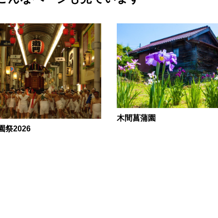
木間菖蒲園
祭2026