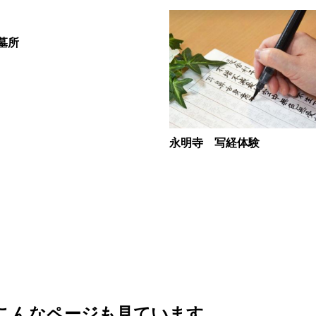
墓所
永明寺 写経体験
こんなページも見ています