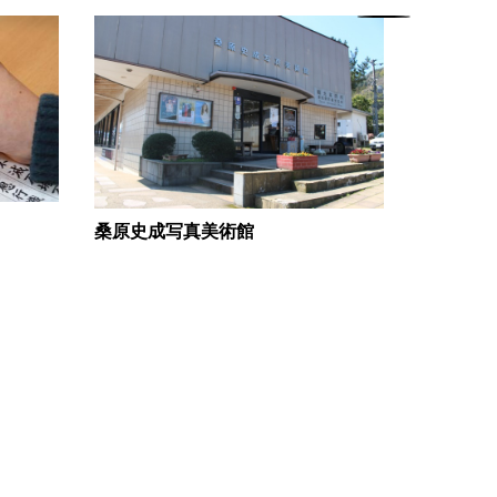
桑原史成写真美術館
覚皇山永