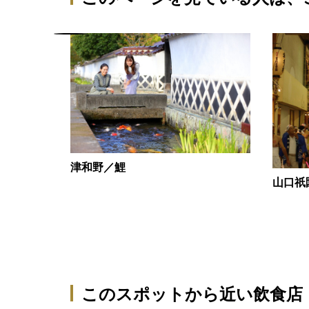
津和野／鯉
山口祇園
ァクトリー
このスポットから近い飲食店