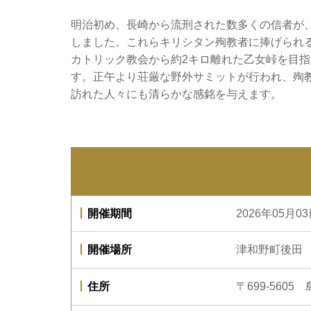
明治初め、長崎から流刑された数多くの信者が
しました。これらキリシタン殉教者に捧げられる
カトリック教会から約2キロ離れた乙女峠を目
す。正午より荘厳な野外サミットが行われ、殉
訪れた人々にも清らかな感銘を与えます。
開催期間
2026年05月03
開催場所
津和野町後田
住所
〒699-56