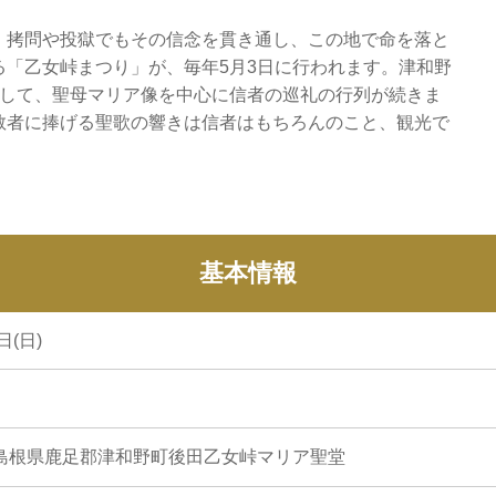
、拷問や投獄でもその信念を貫き通し、この地で命を落と
「乙女峠まつり」が、毎年5月3日に行われます。津和野
指して、聖母マリア像を中心に信者の巡礼の行列が続きま
教者に捧げる聖歌の響きは信者はもちろんのこと、観光で
基本情報
日(日)
05 島根県鹿足郡津和野町後田乙女峠マリア聖堂