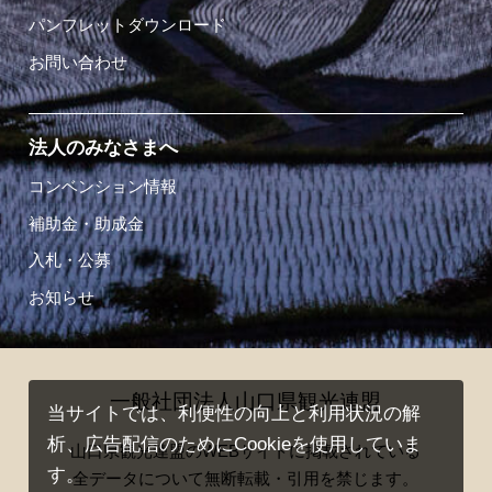
パンフレットダウンロード
お問い合わせ
法人のみなさまへ
コンベンション情報
補助金・助成金
入札・公募
お知らせ
一般社団法人山口県観光連盟
当サイトでは、利便性の向上と利用状況の解
析、広告配信のためにCookieを使用していま
山口県観光連盟のWEBサイトに掲載されている
す。
全データについて無断転載・引用を禁じます。