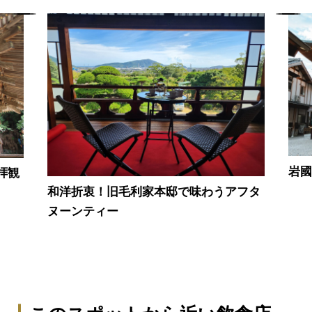
岩
拝観
和洋折衷！旧毛利家本邸で味わうアフタ
ヌーンティー